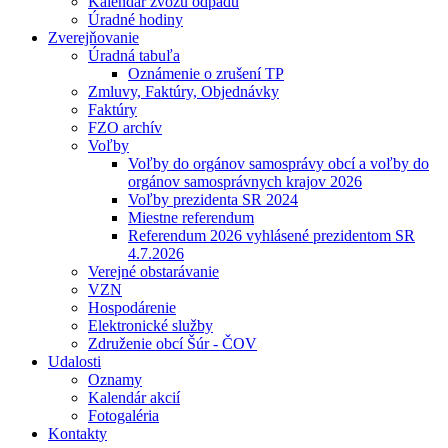
Kalendár zvozu odpadu
Úradné hodiny
Zverejňovanie
Úradná tabuľa
Oznámenie o zrušení TP
Zmluvy, Faktúry, Objednávky
Faktúry
FZO archív
Voľby
Voľby do orgánov samosprávy obcí a voľby do
orgánov samosprávnych krajov 2026
Voľby prezidenta SR 2024
Miestne referendum
Referendum 2026 vyhlásené prezidentom SR
4.7.2026
Verejné obstarávanie
VZN
Hospodárenie
Elektronické služby
Združenie obcí Šúr - ČOV
Udalosti
Oznamy
Kalendár akcií
Fotogaléria
Kontakty