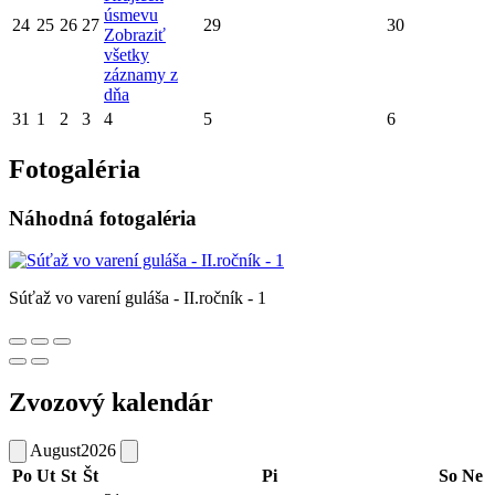
úsmevu
24
25
26
27
29
30
Zobraziť
všetky
záznamy z
dňa
31
1
2
3
4
5
6
Fotogaléria
Náhodná fotogaléria
Súťaž vo varení guláša - II.ročník - 1
Zvozový kalendár
August
2026
Po
Ut
St
Št
Pi
So
Ne