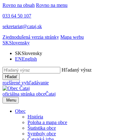
Rovno na obsah
Rovno na menu
033 64 50 107
sekretariat@cataj.sk
Zjednodušená verzia stránky
Mapa webu
SK
Slovensky
SK
Slovensky
EN
English
Hľadaný výraz
Hľadať
rozšírené vyhľadávanie
oficiálna stránka obce
Čataj
Menu
Obec
História
Poloha a mapa obce
Štatistika obce
Symboly obce
Čatajská izba