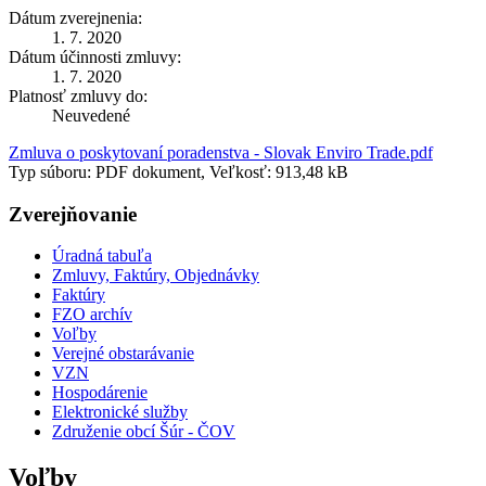
Dátum zverejnenia:
1. 7. 2020
Dátum účinnosti zmluvy:
1. 7. 2020
Platnosť zmluvy do:
Neuvedené
Zmluva o poskytovaní poradenstva - Slovak Enviro Trade.pdf
Typ súboru: PDF dokument, Veľkosť: 913,48 kB
Zverejňovanie
Úradná tabuľa
Zmluvy, Faktúry, Objednávky
Faktúry
FZO archív
Voľby
Verejné obstarávanie
VZN
Hospodárenie
Elektronické služby
Združenie obcí Šúr - ČOV
Voľby