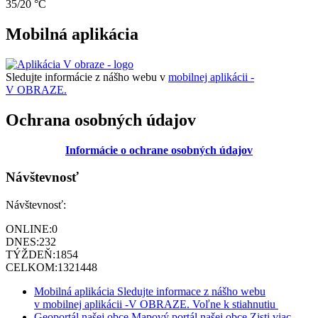
35/20 °C
Mobilná aplikácia
Sledujte informácie z nášho webu v
mobilnej aplikácii -
V OBRAZE.
Ochrana osobných údajov
Informácie o ochrane osobných údajov
Návštevnosť
Návštevnosť:
ONLINE:
0
DNES:
232
TÝŽDEŇ:
1854
CELKOM:
1321448
Mobilná aplikácia
Sledujte informace z nášho webu
v mobilnej aplikácii -V OBRAZE.
Voľne k stiahnutiu
Geoportál našej obce
Mapový portál našej obce
Zisti viac