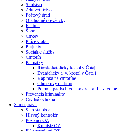
Školstvo
Zdravotníctvo
Poštový úrad
Obchodné prevádzky
Kultúra
Šport
Cirkev
Práce v obci
Projekty
Sociálne služby
Cintorín
Pamiatky
Rímskokatolícky kostol v Čataji
Evanjelicky a. v. kostol v Čataji
Kaplnka na cintoríne
Cholerový cintorín
Pomník padlých vojakov v I. a II. sv. vojne
Prevencia kriminality
Civilná ochrana
Samospráva
Starosta obce
Hlavný kontrolór
Poslanci OZ
Komisie OZ
Plán zasadnutí OZ