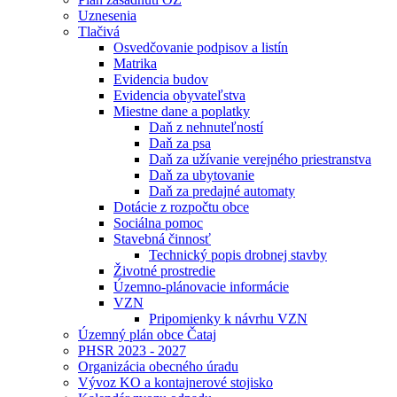
Uznesenia
Tlačivá
Osvedčovanie podpisov a listín
Matrika
Evidencia budov
Evidencia obyvateľstva
Miestne dane a poplatky
Daň z nehnuteľností
Daň za psa
Daň za užívanie verejného priestranstva
Daň za ubytovanie
Daň za predajné automaty
Dotácie z rozpočtu obce
Sociálna pomoc
Stavebná činnosť
Technický popis drobnej stavby
Životné prostredie
Územno-plánovacie informácie
VZN
Pripomienky k návrhu VZN
Územný plán obce Čataj
PHSR 2023 - 2027
Organizácia obecného úradu
Vývoz KO a kontajnerové stojisko