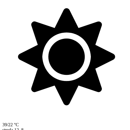
39/22 °C
streda
12. 8.