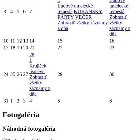
2
Ľudové
Ľudové umelecké
umelecké
3
4
5
6
7
remeslá
KUBÁNSKY
remeslá
PÁRTY VEČER
Zobraziť
Zobraziť všetky záznamy
všetky
z dňa
záznamy z
dňa
10
11
12
13
14
15
16
17
18
19
20
21
22
23
28
1
Krajíček
úsmevu
24
25
26
27
29
30
Zobraziť
všetky
záznamy z
dňa
31
1
2
3
4
5
6
Fotogaléria
Náhodná fotogaléria