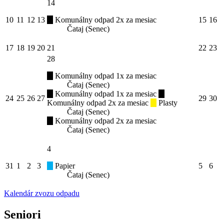
14
10
11
12
13
Komunálny odpad 2x za mesiac
15
16
Čataj (Senec)
17
18
19
20
21
22
23
28
Komunálny odpad 1x za mesiac
Čataj (Senec)
Komunálny odpad 1x za mesiac
24
25
26
27
29
30
Komunálny odpad 2x za mesiac
Plasty
Čataj (Senec)
Komunálny odpad 2x za mesiac
Čataj (Senec)
4
31
1
2
3
Papier
5
6
Čataj (Senec)
Kalendár zvozu odpadu
Seniori