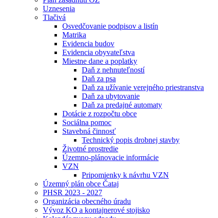
Uznesenia
Tlačivá
Osvedčovanie podpisov a listín
Matrika
Evidencia budov
Evidencia obyvateľstva
Miestne dane a poplatky
Daň z nehnuteľností
Daň za psa
Daň za užívanie verejného priestranstva
Daň za ubytovanie
Daň za predajné automaty
Dotácie z rozpočtu obce
Sociálna pomoc
Stavebná činnosť
Technický popis drobnej stavby
Životné prostredie
Územno-plánovacie informácie
VZN
Pripomienky k návrhu VZN
Územný plán obce Čataj
PHSR 2023 - 2027
Organizácia obecného úradu
Vývoz KO a kontajnerové stojisko