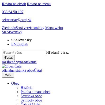
Rovno na obsah
Rovno na menu
033 64 50 107
sekretariat@cataj.sk
Zjednodušená verzia stránky
Mapa webu
SK
Slovensky
SK
Slovensky
EN
English
Hľadaný výraz
Hľadať
rozšírené vyhľadávanie
oficiálna stránka obce
Čataj
Menu
Obec
História
Poloha a mapa obce
Štatistika obce
Symboly obce
Čatajská izba