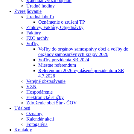
Kalendár zvozu odpadu
Úradné hodiny
Zverejňovanie
Úradná tabuľa
Oznámenie o zrušení TP
Zmluvy, Faktúry, Objednávky
Faktúry
FZO archív
Voľby
Voľby do orgánov samosprávy obcí a voľby do
orgánov samosprávnych krajov 2026
Voľby prezidenta SR 2024
Miestne referendum
Referendum 2026 vyhlásené prezidentom SR
4.7.2026
Verejné obstarávanie
VZN
Hospodárenie
Elektronické služby
Združenie obcí Šúr - ČOV
Udalosti
Oznamy
Kalendár akcií
Fotogaléria
Kontakty