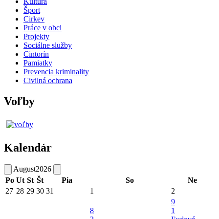
Kultúra
Šport
Cirkev
Práce v obci
Projekty
Sociálne služby
Cintorín
Pamiatky
Prevencia kriminality
Civilná ochrana
Voľby
Kalendár
August
2026
Po
Ut
St
Št
Pia
So
Ne
27
28
29
30
31
1
2
9
8
1