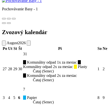
Pochovávanie Basy - 1
Zvozový kalendár
August
2026
Po
Ut
St
Št
Pi
So
Ne
31
Komunálny odpad 1x za mesiac
Komunálny odpad 2x za mesiac
Plasty
27
28
29
30
1
2
Čataj (Senec)
Komunálny odpad 2x za mesiac
Čataj (Senec)
7
3
4
5
6
Papier
8
9
Čataj (Senec)