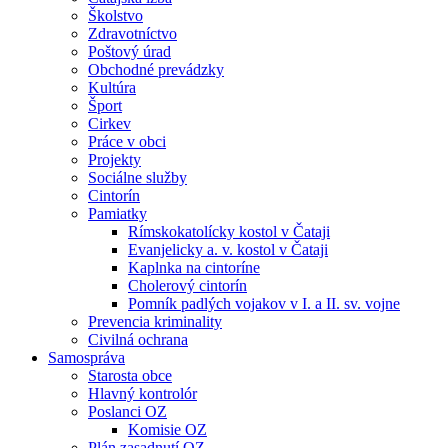
Školstvo
Zdravotníctvo
Poštový úrad
Obchodné prevádzky
Kultúra
Šport
Cirkev
Práce v obci
Projekty
Sociálne služby
Cintorín
Pamiatky
Rímskokatolícky kostol v Čataji
Evanjelicky a. v. kostol v Čataji
Kaplnka na cintoríne
Cholerový cintorín
Pomník padlých vojakov v I. a II. sv. vojne
Prevencia kriminality
Civilná ochrana
Samospráva
Starosta obce
Hlavný kontrolór
Poslanci OZ
Komisie OZ
Plán zasadnutí OZ