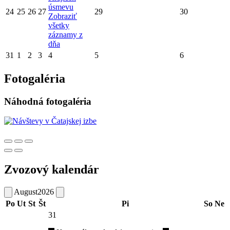
úsmevu
24
25
26
27
29
30
Zobraziť
všetky
záznamy z
dňa
31
1
2
3
4
5
6
Fotogaléria
Náhodná fotogaléria
Zvozový kalendár
August
2026
Po
Ut
St
Št
Pi
So
Ne
31