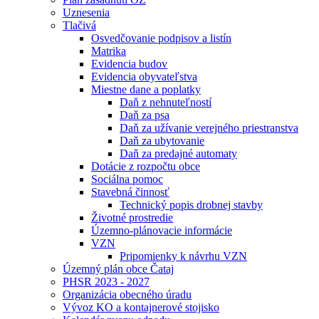
Uznesenia
Tlačivá
Osvedčovanie podpisov a listín
Matrika
Evidencia budov
Evidencia obyvateľstva
Miestne dane a poplatky
Daň z nehnuteľností
Daň za psa
Daň za užívanie verejného priestranstva
Daň za ubytovanie
Daň za predajné automaty
Dotácie z rozpočtu obce
Sociálna pomoc
Stavebná činnosť
Technický popis drobnej stavby
Životné prostredie
Územno-plánovacie informácie
VZN
Pripomienky k návrhu VZN
Územný plán obce Čataj
PHSR 2023 - 2027
Organizácia obecného úradu
Vývoz KO a kontajnerové stojisko