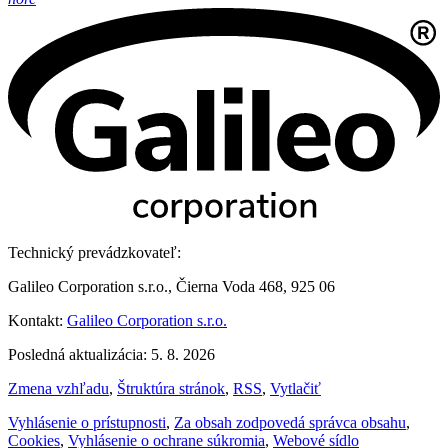
Technický prevádzkovateľ:
Galileo Corporation s.r.o., Čierna Voda 468, 925 06
Kontakt:
Galileo Corporation s.r.o.
Posledná aktualizácia: 5. 8. 2026
Zmena vzhľadu
,
Štruktúra stránok
,
RSS
,
Vytlačiť
Vyhlásenie o prístupnosti
,
Za obsah zodpovedá správca obsahu
,
Cookies
,
Vyhlásenie o ochrane súkromia
,
Webové sídlo