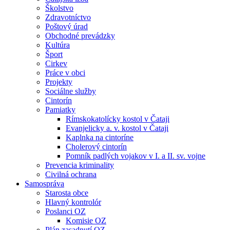
Školstvo
Zdravotníctvo
Poštový úrad
Obchodné prevádzky
Kultúra
Šport
Cirkev
Práce v obci
Projekty
Sociálne služby
Cintorín
Pamiatky
Rímskokatolícky kostol v Čataji
Evanjelicky a. v. kostol v Čataji
Kaplnka na cintoríne
Cholerový cintorín
Pomník padlých vojakov v I. a II. sv. vojne
Prevencia kriminality
Civilná ochrana
Samospráva
Starosta obce
Hlavný kontrolór
Poslanci OZ
Komisie OZ
Plán zasadnutí OZ