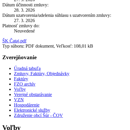
Dátum účinnosti zmluvy:
28. 3. 2026
Dátum uzatvorenia/udelenia súhlasu s uzatvorením zmluvy:
27. 3. 2026
Platnosť zmluvy do:
Neuvedené
ŠK Čataj.pdf
Typ súboru: PDF dokument, Veľkosť: 108,01 kB
Zverejňovanie
Úradná tabuľa
Zmluvy, Faktúry, Objednávky
Faktúry
FZO archív
Voľby
Verejné obstarávanie
VZN
Hospodárenie
Elektronické služby
Združenie obcí Šúr - ČOV
Voľby