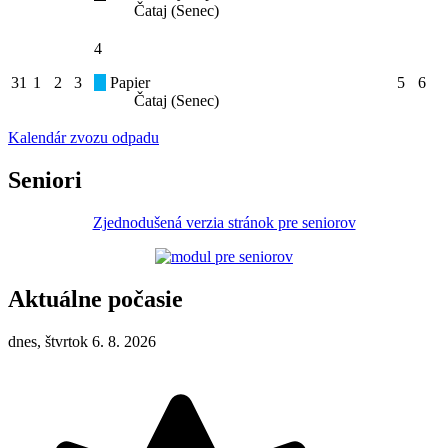
Čataj (Senec)
4
31
1
2
3
Papier
5
6
Čataj (Senec)
Kalendár zvozu odpadu
Seniori
Zjednodušená verzia stránok pre seniorov
Aktuálne počasie
dnes, štvrtok 6. 8. 2026