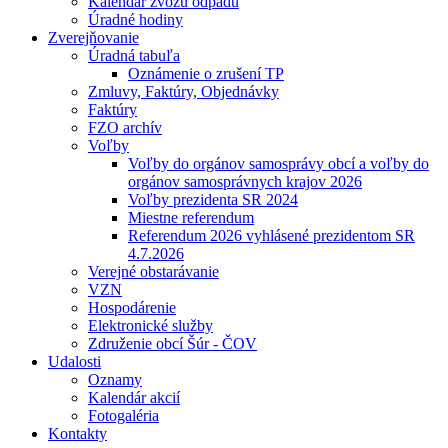
Kalendár zvozu odpadu
Úradné hodiny
Zverejňovanie
Úradná tabuľa
Oznámenie o zrušení TP
Zmluvy, Faktúry, Objednávky
Faktúry
FZO archív
Voľby
Voľby do orgánov samosprávy obcí a voľby do
orgánov samosprávnych krajov 2026
Voľby prezidenta SR 2024
Miestne referendum
Referendum 2026 vyhlásené prezidentom SR
4.7.2026
Verejné obstarávanie
VZN
Hospodárenie
Elektronické služby
Združenie obcí Šúr - ČOV
Udalosti
Oznamy
Kalendár akcií
Fotogaléria
Kontakty