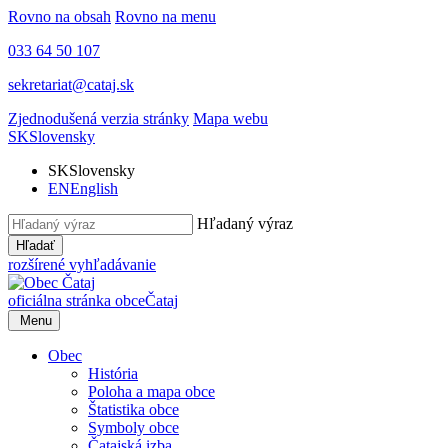
Rovno na obsah
Rovno na menu
033 64 50 107
sekretariat@cataj.sk
Zjednodušená verzia stránky
Mapa webu
SK
Slovensky
SK
Slovensky
EN
English
Hľadaný výraz
Hľadať
rozšírené vyhľadávanie
oficiálna stránka obce
Čataj
Menu
Obec
História
Poloha a mapa obce
Štatistika obce
Symboly obce
Čatajská izba