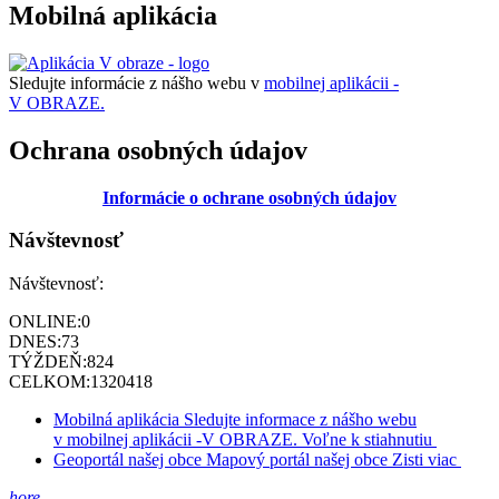
Mobilná aplikácia
Sledujte informácie z nášho webu v
mobilnej aplikácii -
V OBRAZE.
Ochrana osobných údajov
Informácie o ochrane osobných údajov
Návštevnosť
Návštevnosť:
ONLINE:
0
DNES:
73
TÝŽDEŇ:
824
CELKOM:
1320418
Mobilná aplikácia
Sledujte informace z nášho webu
v mobilnej aplikácii -V OBRAZE.
Voľne k stiahnutiu
Geoportál našej obce
Mapový portál našej obce
Zisti viac
hore