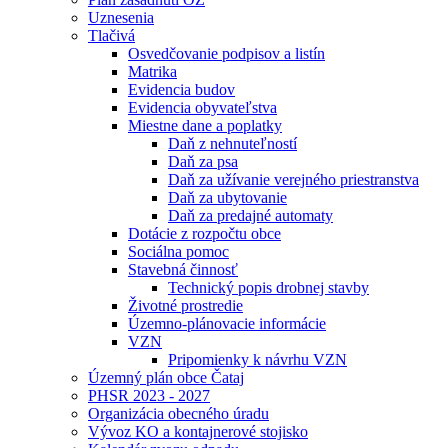
Uznesenia
Tlačivá
Osvedčovanie podpisov a listín
Matrika
Evidencia budov
Evidencia obyvateľstva
Miestne dane a poplatky
Daň z nehnuteľností
Daň za psa
Daň za užívanie verejného priestranstva
Daň za ubytovanie
Daň za predajné automaty
Dotácie z rozpočtu obce
Sociálna pomoc
Stavebná činnosť
Technický popis drobnej stavby
Životné prostredie
Územno-plánovacie informácie
VZN
Pripomienky k návrhu VZN
Územný plán obce Čataj
PHSR 2023 - 2027
Organizácia obecného úradu
Vývoz KO a kontajnerové stojisko