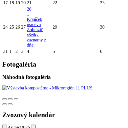
17
18
19
20
21
22
23
28
1
Krajíček
úsmevu
24
25
26
27
29
30
Zobraziť
všetky
záznamy z
dňa
31
1
2
3
4
5
6
Fotogaléria
Náhodná fotogaléria
Zvozový kalendár
August
2026