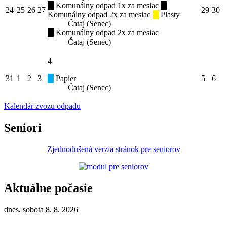
Komunálny odpad 1x za mesiac
24
25
26
27
29
30
Komunálny odpad 2x za mesiac
Plasty
Čataj (Senec)
Komunálny odpad 2x za mesiac
Čataj (Senec)
4
31
1
2
3
Papier
5
6
Čataj (Senec)
Kalendár zvozu odpadu
Seniori
Zjednodušená verzia stránok pre seniorov
Aktuálne počasie
dnes, sobota 8. 8. 2026