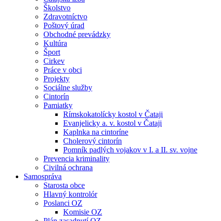
Školstvo
Zdravotníctvo
Poštový úrad
Obchodné prevádzky
Kultúra
Šport
Cirkev
Práce v obci
Projekty
Sociálne služby
Cintorín
Pamiatky
Rímskokatolícky kostol v Čataji
Evanjelicky a. v. kostol v Čataji
Kaplnka na cintoríne
Cholerový cintorín
Pomník padlých vojakov v I. a II. sv. vojne
Prevencia kriminality
Civilná ochrana
Samospráva
Starosta obce
Hlavný kontrolór
Poslanci OZ
Komisie OZ
Plán zasadnutí OZ