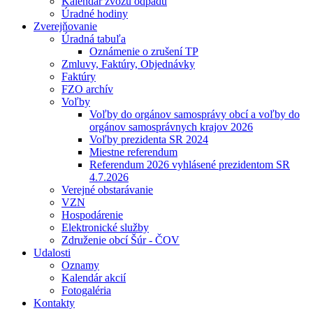
Kalendár zvozu odpadu
Úradné hodiny
Zverejňovanie
Úradná tabuľa
Oznámenie o zrušení TP
Zmluvy, Faktúry, Objednávky
Faktúry
FZO archív
Voľby
Voľby do orgánov samosprávy obcí a voľby do
orgánov samosprávnych krajov 2026
Voľby prezidenta SR 2024
Miestne referendum
Referendum 2026 vyhlásené prezidentom SR
4.7.2026
Verejné obstarávanie
VZN
Hospodárenie
Elektronické služby
Združenie obcí Šúr - ČOV
Udalosti
Oznamy
Kalendár akcií
Fotogaléria
Kontakty