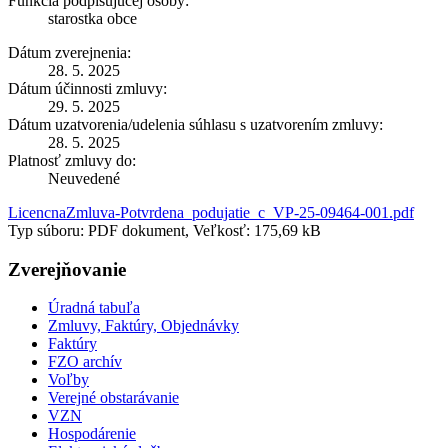
Funkcia podpisujúcej osoby:
starostka obce
Dátum zverejnenia:
28. 5. 2025
Dátum účinnosti zmluvy:
29. 5. 2025
Dátum uzatvorenia/udelenia súhlasu s uzatvorením zmluvy:
28. 5. 2025
Platnosť zmluvy do:
Neuvedené
LicencnaZmluva-Potvrdena_podujatie_c_VP-25-09464-001.pdf
Typ súboru: PDF dokument, Veľkosť: 175,69 kB
Zverejňovanie
Úradná tabuľa
Zmluvy, Faktúry, Objednávky
Faktúry
FZO archív
Voľby
Verejné obstarávanie
VZN
Hospodárenie