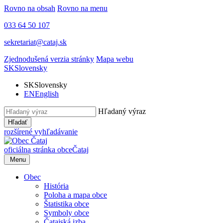
Rovno na obsah
Rovno na menu
033 64 50 107
sekretariat@cataj.sk
Zjednodušená verzia stránky
Mapa webu
SK
Slovensky
SK
Slovensky
EN
English
Hľadaný výraz
Hľadať
rozšírené vyhľadávanie
oficiálna stránka obce
Čataj
Menu
Obec
História
Poloha a mapa obce
Štatistika obce
Symboly obce
Čatajská izba