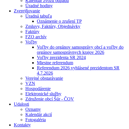
Kalendár zvozu odpadu
Úradné hodiny
Zverejňovanie
Úradná tabuľa
Oznámenie o zrušení TP
Zmluvy, Faktúry, Objednávky
Faktúry
FZO archív
Voľby
Voľby do orgánov samosprávy obcí a voľby do
orgánov samosprávnych krajov 2026
Voľby prezidenta SR 2024
Miestne referendum
Referendum 2026 vyhlásené prezidentom SR
4.7.2026
Verejné obstarávanie
VZN
Hospodárenie
Elektronické služby
Združenie obcí Šúr - ČOV
Udalosti
Oznamy
Kalendár akcií
Fotogaléria
Kontakty