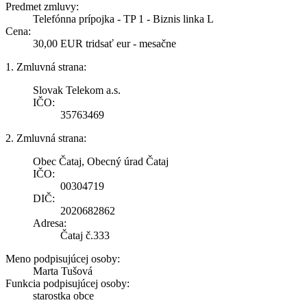
Predmet zmluvy:
Telefónna prípojka - TP 1 - Biznis linka L
Cena:
30,00 EUR tridsať eur - mesačne
1. Zmluvná strana:
Slovak Telekom a.s.
IČO:
35763469
2. Zmluvná strana:
Obec Čataj, Obecný úrad Čataj
IČO:
00304719
DIČ:
2020682862
Adresa:
Čataj č.333
Meno podpisujúcej osoby:
Marta Tušová
Funkcia podpisujúcej osoby:
starostka obce