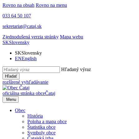
Rovno na obsah
Rovno na menu
033 64 50 107
sekretariat@cataj.sk
Zjednodušená verzia stránky
Mapa webu
SK
Slovensky
SK
Slovensky
EN
English
Hľadaný výraz
Hľadať
rozšírené vyhľadávanie
oficiálna stránka obce
Čataj
Menu
Obec
História
Poloha a mapa obce
Štatistika obce
Symboly obce
Čatajská izba