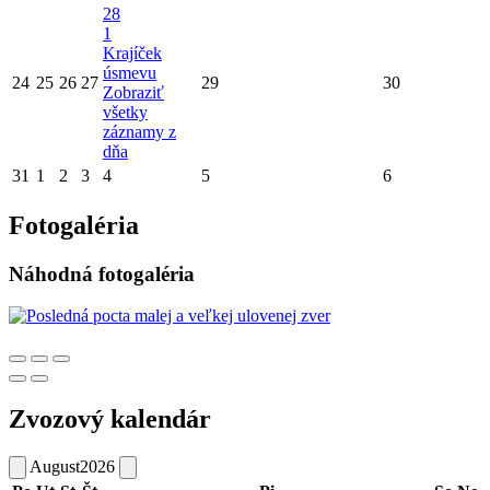
28
1
Krajíček
úsmevu
24
25
26
27
29
30
Zobraziť
všetky
záznamy z
dňa
31
1
2
3
4
5
6
Fotogaléria
Náhodná fotogaléria
Zvozový kalendár
August
2026