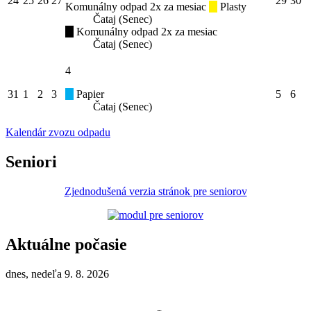
24
25
26
27
29
30
Komunálny odpad 2x za mesiac
Plasty
Čataj (Senec)
Komunálny odpad 2x za mesiac
Čataj (Senec)
4
31
1
2
3
Papier
5
6
Čataj (Senec)
Kalendár zvozu odpadu
Seniori
Zjednodušená verzia stránok pre seniorov
Aktuálne počasie
dnes, nedeľa 9. 8. 2026