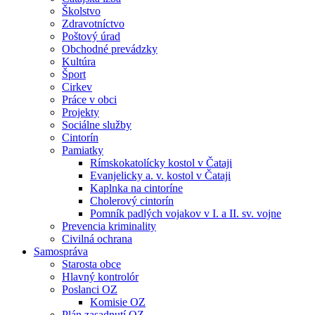
Školstvo
Zdravotníctvo
Poštový úrad
Obchodné prevádzky
Kultúra
Šport
Cirkev
Práce v obci
Projekty
Sociálne služby
Cintorín
Pamiatky
Rímskokatolícky kostol v Čataji
Evanjelicky a. v. kostol v Čataji
Kaplnka na cintoríne
Cholerový cintorín
Pomník padlých vojakov v I. a II. sv. vojne
Prevencia kriminality
Civilná ochrana
Samospráva
Starosta obce
Hlavný kontrolór
Poslanci OZ
Komisie OZ
Plán zasadnutí OZ