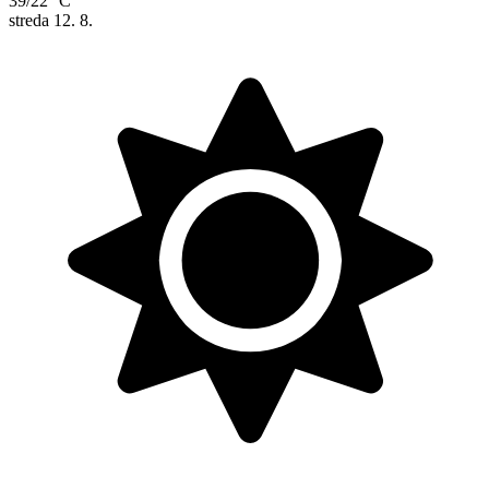
39/22 °C
streda
12. 8.