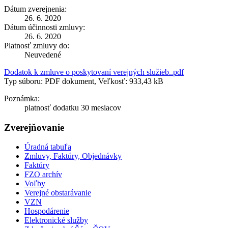
Dátum zverejnenia:
26. 6. 2020
Dátum účinnosti zmluvy:
26. 6. 2020
Platnosť zmluvy do:
Neuvedené
Dodatok k zmluve o poskytovaní verejných služieb..pdf
Typ súboru: PDF dokument, Veľkosť: 933,43 kB
Poznámka:
platnosť dodatku 30 mesiacov
Zverejňovanie
Úradná tabuľa
Zmluvy, Faktúry, Objednávky
Faktúry
FZO archív
Voľby
Verejné obstarávanie
VZN
Hospodárenie
Elektronické služby