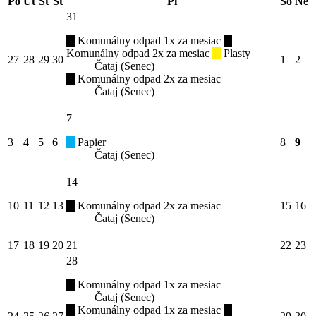
Po
Ut
St
Št
Pi
So
Ne
31
Komunálny odpad 1x za mesiac
Komunálny odpad 2x za mesiac
Plasty
27
28
29
30
1
2
Čataj (Senec)
Komunálny odpad 2x za mesiac
Čataj (Senec)
7
3
4
5
6
Papier
8
9
Čataj (Senec)
14
10
11
12
13
Komunálny odpad 2x za mesiac
15
16
Čataj (Senec)
17
18
19
20
21
22
23
28
Komunálny odpad 1x za mesiac
Čataj (Senec)
Komunálny odpad 1x za mesiac