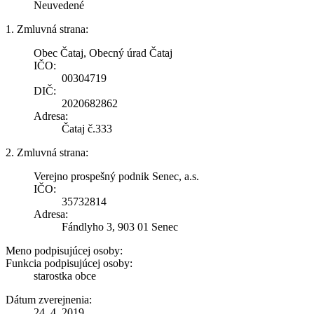
Neuvedené
1. Zmluvná strana:
Obec Čataj, Obecný úrad Čataj
IČO:
00304719
DIČ:
2020682862
Adresa:
Čataj č.333
2. Zmluvná strana:
Verejno prospešný podnik Senec, a.s.
IČO:
35732814
Adresa:
Fándlyho 3, 903 01 Senec
Meno podpisujúcej osoby:
Funkcia podpisujúcej osoby:
starostka obce
Dátum zverejnenia:
24. 4. 2019