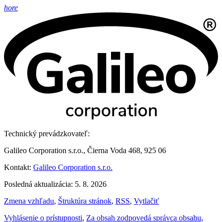
hore
Technický prevádzkovateľ:
Galileo Corporation s.r.o., Čierna Voda 468, 925 06
Kontakt:
Galileo Corporation s.r.o.
Posledná aktualizácia: 5. 8. 2026
Zmena vzhľadu
,
Štruktúra stránok
,
RSS
,
Vytlačiť
Vyhlásenie o prístupnosti
,
Za obsah zodpovedá správca obsahu
,