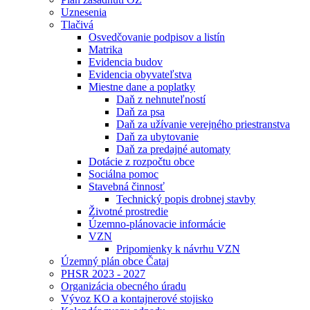
Uznesenia
Tlačivá
Osvedčovanie podpisov a listín
Matrika
Evidencia budov
Evidencia obyvateľstva
Miestne dane a poplatky
Daň z nehnuteľností
Daň za psa
Daň za užívanie verejného priestranstva
Daň za ubytovanie
Daň za predajné automaty
Dotácie z rozpočtu obce
Sociálna pomoc
Stavebná činnosť
Technický popis drobnej stavby
Životné prostredie
Územno-plánovacie informácie
VZN
Pripomienky k návrhu VZN
Územný plán obce Čataj
PHSR 2023 - 2027
Organizácia obecného úradu
Vývoz KO a kontajnerové stojisko