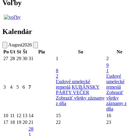
Voľby
Kalendár
August
2026
Po
Ut
St
Št
Pia
So
Ne
27
28
29
30
31
1
2
9
8
1
2
Ľudové
Ľudové umelecké
umelecké
3
4
5
6
7
remeslá
KUBÁNSKY
remeslá
PÁRTY VEČER
Zobraziť
Zobraziť všetky záznamy
všetky
z dňa
záznamy z
dňa
10
11
12
13
14
15
16
17
18
19
20
21
22
23
28
1