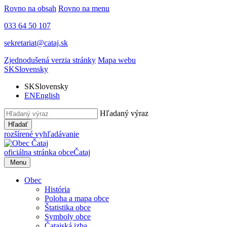
Rovno na obsah
Rovno na menu
033 64 50 107
sekretariat@cataj.sk
Zjednodušená verzia stránky
Mapa webu
SK
Slovensky
SK
Slovensky
EN
English
Hľadaný výraz
Hľadať
rozšírené vyhľadávanie
oficiálna stránka obce
Čataj
Menu
Obec
História
Poloha a mapa obce
Štatistika obce
Symboly obce
Čatajská izba