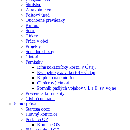
Školstvo
Zdravotníctvo
Poštový úrad
Obchodné prevádzky
Kultúra
Šport
Cirkev
Práce v obci
Projekty
Sociálne služby
Cintorín
Pamiatky
Rímskokatolícky kostol v Čataji
Evanjelicky a. v. kostol v Čataji
Kaplnka na cintoríne
Cholerový cintorín
Pomník padlých vojakov v I. a II. sv. vojne
Prevencia kriminality
Civilná ochrana
Samospráva
Starosta obce
Hlavný kontrolór
Poslanci OZ
Komisie OZ
Plán zasadnutí OZ