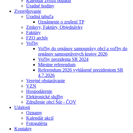
Kalendár zvozu odpadu
Úradné hodiny
Zverejňovanie
Úradná tabuľa
Oznámenie o zrušení TP
Zmluvy, Faktúry, Objednávky
Faktúry
FZO archív
Voľby
Voľby do orgánov samosprávy obcí a voľby do
orgánov samosprávnych krajov 2026
Voľby prezidenta SR 2024
Miestne referendum
Referendum 2026 vyhlásené prezidentom SR
4.7.2026
Verejné obstarávanie
VZN
Hospodárenie
Elektronické služby
Združenie obcí Šúr - ČOV
Udalosti
Oznamy
Kalendár akcií
Fotogaléria
Kontakty