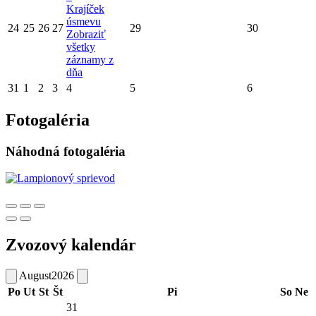
Krajíček
úsmevu
24
25
26
27
29
30
Zobraziť
všetky
záznamy z
dňa
31
1
2
3
4
5
6
Fotogaléria
Náhodná fotogaléria
Zvozový kalendár
August
2026
Po
Ut
St
Št
Pi
So
Ne
31