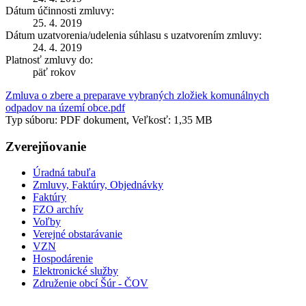
Dátum účinnosti zmluvy:
25. 4. 2019
Dátum uzatvorenia/udelenia súhlasu s uzatvorením zmluvy:
24. 4. 2019
Platnosť zmluvy do:
päť rokov
Zmluva o zbere a preparave vybraných zložiek komunálnych
odpadov na území obce.pdf
Typ súboru: PDF dokument, Veľkosť: 1,35 MB
Zverejňovanie
Úradná tabuľa
Zmluvy, Faktúry, Objednávky
Faktúry
FZO archív
Voľby
Verejné obstarávanie
VZN
Hospodárenie
Elektronické služby
Združenie obcí Šúr - ČOV