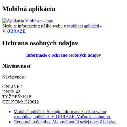
Mobilná aplikácia
Sledujte informácie z nášho webu v
mobilnej aplikácii -
V OBRAZE.
Ochrana osobných údajov
Informácie o ochrane osobných údajov
Návštevnosť
Návštevnosť:
ONLINE:
1
DNES:
42
TÝŽDEŇ:
1018
CELKOM:
1320612
Mobilná aplikácia
Sledujte informace z nášho webu
v mobilnej aplikácii -V OBRAZE.
Voľne k stiahnutiu
Geoportál našej obce
Mapový portál našej obce
Zisti viac