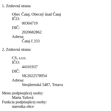
1. Zmluvná strana:
Obec Čataj, Obecný úrad Čataj
IČO:
00304719
DIČ:
2020682862
Adresa:
Čataj č.333
2. Zmluvná strana:
CS, s.r.o.
IČO:
44101937
DIČ:
SK2022578954
Adresa:
Strojárenská 5487, Trnava
Meno podpisujúcej osoby:
Marta Tušová
Funkcia podpisujúcej osoby:
starostka obce