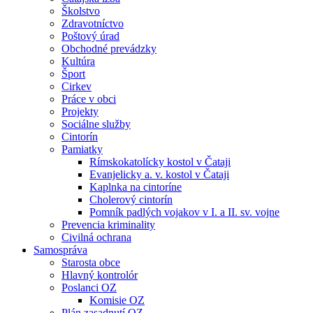
Školstvo
Zdravotníctvo
Poštový úrad
Obchodné prevádzky
Kultúra
Šport
Cirkev
Práce v obci
Projekty
Sociálne služby
Cintorín
Pamiatky
Rímskokatolícky kostol v Čataji
Evanjelicky a. v. kostol v Čataji
Kaplnka na cintoríne
Cholerový cintorín
Pomník padlých vojakov v I. a II. sv. vojne
Prevencia kriminality
Civilná ochrana
Samospráva
Starosta obce
Hlavný kontrolór
Poslanci OZ
Komisie OZ
Plán zasadnutí OZ