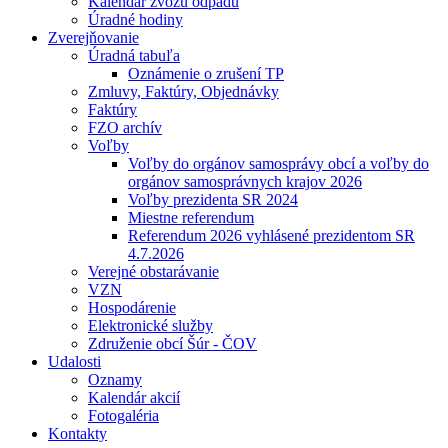
Kalendár zvozu odpadu
Úradné hodiny
Zverejňovanie
Úradná tabuľa
Oznámenie o zrušení TP
Zmluvy, Faktúry, Objednávky
Faktúry
FZO archív
Voľby
Voľby do orgánov samosprávy obcí a voľby do
orgánov samosprávnych krajov 2026
Voľby prezidenta SR 2024
Miestne referendum
Referendum 2026 vyhlásené prezidentom SR
4.7.2026
Verejné obstarávanie
VZN
Hospodárenie
Elektronické služby
Združenie obcí Šúr - ČOV
Udalosti
Oznamy
Kalendár akcií
Fotogaléria
Kontakty