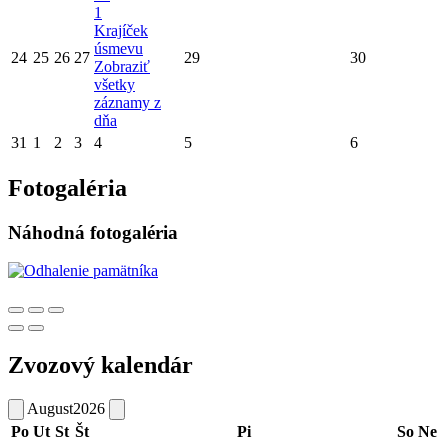
1
Krajíček
úsmevu
24
25
26
27
29
30
Zobraziť
všetky
záznamy z
dňa
31
1
2
3
4
5
6
Fotogaléria
Náhodná fotogaléria
Zvozový kalendár
August
2026
Po
Ut
St
Št
Pi
So
Ne