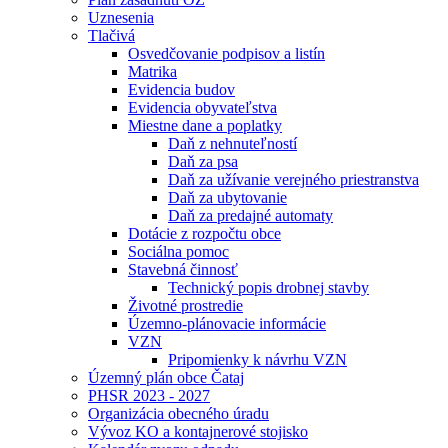
Uznesenia
Tlačivá
Osvedčovanie podpisov a listín
Matrika
Evidencia budov
Evidencia obyvateľstva
Miestne dane a poplatky
Daň z nehnuteľností
Daň za psa
Daň za užívanie verejného priestranstva
Daň za ubytovanie
Daň za predajné automaty
Dotácie z rozpočtu obce
Sociálna pomoc
Stavebná činnosť
Technický popis drobnej stavby
Životné prostredie
Územno-plánovacie informácie
VZN
Pripomienky k návrhu VZN
Územný plán obce Čataj
PHSR 2023 - 2027
Organizácia obecného úradu
Vývoz KO a kontajnerové stojisko