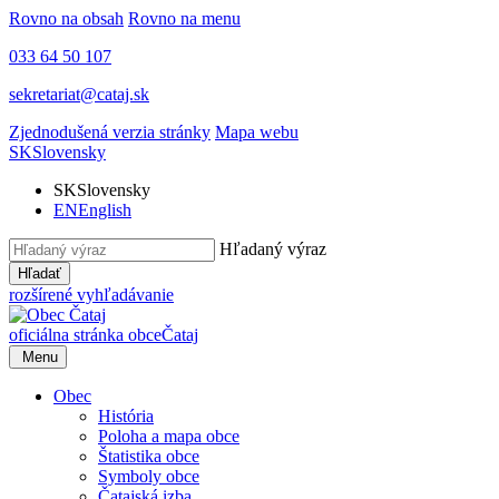
Rovno na obsah
Rovno na menu
033 64 50 107
sekretariat@cataj.sk
Zjednodušená verzia stránky
Mapa webu
SK
Slovensky
SK
Slovensky
EN
English
Hľadaný výraz
Hľadať
rozšírené vyhľadávanie
oficiálna stránka obce
Čataj
Menu
Obec
História
Poloha a mapa obce
Štatistika obce
Symboly obce
Čatajská izba