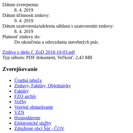
Dátum zverejnenia:
8. 4. 2019
Dátum účinnosti zmluvy:
9. 4. 2019
Dátum uzatvorenia/udelenia súhlasu s uzatvorením zmluvy:
8. 4. 2019
Platnosť zmluvy do:
Do ukončenia a odovzdania stavebných prác.
Zmliva o dielo č. ZoD 2018-10-03.pdf
Typ súboru: PDF dokument, Veľkosť: 2,43 MB
Zverejňovanie
Úradná tabuľa
Zmluvy, Faktúry, Objednávky
Faktúry
FZO archív
Voľby
Verejné obstarávanie
VZN
Hospodárenie
Elektronické služby
Združenie obcí Šúr - ČOV