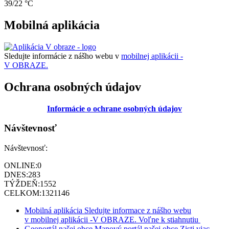
39/22 °C
Mobilná aplikácia
Sledujte informácie z nášho webu v
mobilnej aplikácii -
V OBRAZE.
Ochrana osobných údajov
Informácie o ochrane osobných údajov
Návštevnosť
Návštevnosť:
ONLINE:
0
DNES:
283
TÝŽDEŇ:
1552
CELKOM:
1321146
Mobilná aplikácia
Sledujte informace z nášho webu
v mobilnej aplikácii -V OBRAZE.
Voľne k stiahnutiu
Geoportál našej obce
Mapový portál našej obce
Zisti viac