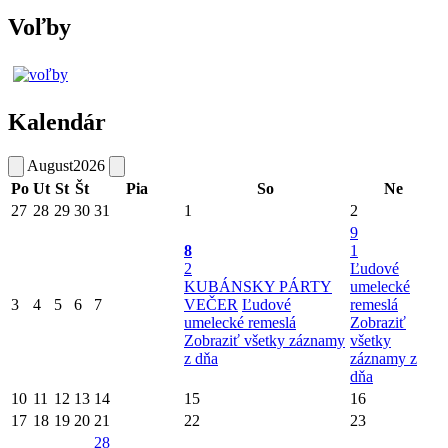
Voľby
Kalendár
August
2026
Po
Ut
St
Št
Pia
So
Ne
27
28
29
30
31
1
2
9
8
1
2
Ľudové
KUBÁNSKY PÁRTY
umelecké
3
4
5
6
7
VEČER
Ľudové
remeslá
umelecké remeslá
Zobraziť
Zobraziť všetky záznamy
všetky
z dňa
záznamy z
dňa
10
11
12
13
14
15
16
17
18
19
20
21
22
23
28