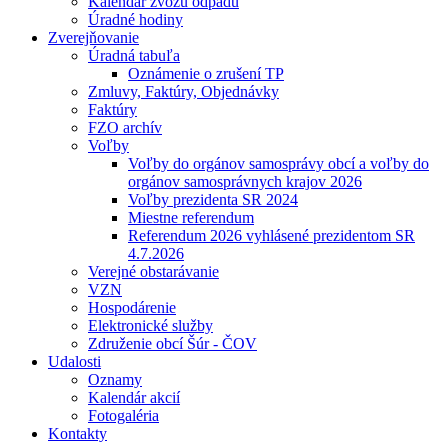
Kalendár zvozu odpadu
Úradné hodiny
Zverejňovanie
Úradná tabuľa
Oznámenie o zrušení TP
Zmluvy, Faktúry, Objednávky
Faktúry
FZO archív
Voľby
Voľby do orgánov samosprávy obcí a voľby do
orgánov samosprávnych krajov 2026
Voľby prezidenta SR 2024
Miestne referendum
Referendum 2026 vyhlásené prezidentom SR
4.7.2026
Verejné obstarávanie
VZN
Hospodárenie
Elektronické služby
Združenie obcí Šúr - ČOV
Udalosti
Oznamy
Kalendár akcií
Fotogaléria
Kontakty