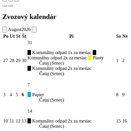
Zvozový kalendár
August
2026
Po
Ut
St
Št
Pi
So
Ne
31
Komunálny odpad 1x za mesiac
Komunálny odpad 2x za mesiac
Plasty
27
28
29
30
1
2
Čataj (Senec)
Komunálny odpad 2x za mesiac
Čataj (Senec)
7
3
4
5
6
Papier
8
9
Čataj (Senec)
14
10
11
12
13
Komunálny odpad 2x za mesiac
15
16
Čataj (Senec)