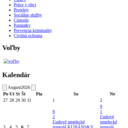
Práce v obci
Projekty
Sociálne služby
Cintorín
Pamiatky
Prevencia kriminality
Civilná ochrana
Voľby
Kalendár
August
2026
Po
Ut
St
Št
Pia
So
Ne
27
28
29
30
31
1
2
9
8
1
2
Ľudové
Ľudové umelecké
umelecké
3
4
5
6
7
remeslá
KUBÁNSKY
remeslá