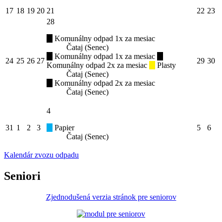
17
18
19
20
21
22
23
28
Komunálny odpad 1x za mesiac
Čataj (Senec)
Komunálny odpad 1x za mesiac
24
25
26
27
29
30
Komunálny odpad 2x za mesiac
Plasty
Čataj (Senec)
Komunálny odpad 2x za mesiac
Čataj (Senec)
4
31
1
2
3
Papier
5
6
Čataj (Senec)
Kalendár zvozu odpadu
Seniori
Zjednodušená verzia stránok pre seniorov