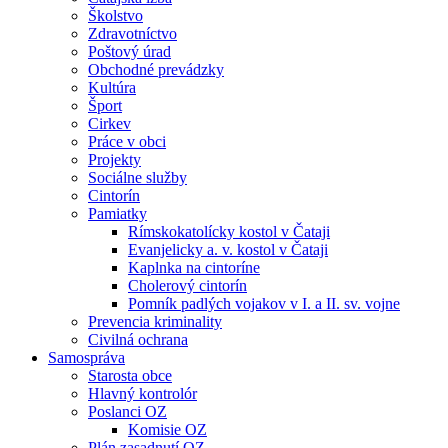
Školstvo
Zdravotníctvo
Poštový úrad
Obchodné prevádzky
Kultúra
Šport
Cirkev
Práce v obci
Projekty
Sociálne služby
Cintorín
Pamiatky
Rímskokatolícky kostol v Čataji
Evanjelicky a. v. kostol v Čataji
Kaplnka na cintoríne
Cholerový cintorín
Pomník padlých vojakov v I. a II. sv. vojne
Prevencia kriminality
Civilná ochrana
Samospráva
Starosta obce
Hlavný kontrolór
Poslanci OZ
Komisie OZ
Plán zasadnutí OZ