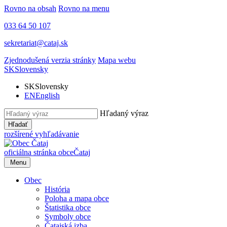
Rovno na obsah
Rovno na menu
033 64 50 107
sekretariat@cataj.sk
Zjednodušená verzia stránky
Mapa webu
SK
Slovensky
SK
Slovensky
EN
English
Hľadaný výraz
Hľadať
rozšírené vyhľadávanie
oficiálna stránka obce
Čataj
Menu
Obec
História
Poloha a mapa obce
Štatistika obce
Symboly obce
Čatajská izba