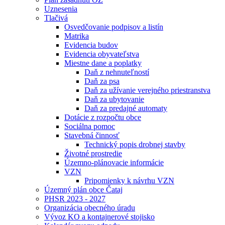
Uznesenia
Tlačivá
Osvedčovanie podpisov a listín
Matrika
Evidencia budov
Evidencia obyvateľstva
Miestne dane a poplatky
Daň z nehnuteľností
Daň za psa
Daň za užívanie verejného priestranstva
Daň za ubytovanie
Daň za predajné automaty
Dotácie z rozpočtu obce
Sociálna pomoc
Stavebná činnosť
Technický popis drobnej stavby
Životné prostredie
Územno-plánovacie informácie
VZN
Pripomienky k návrhu VZN
Územný plán obce Čataj
PHSR 2023 - 2027
Organizácia obecného úradu
Vývoz KO a kontajnerové stojisko