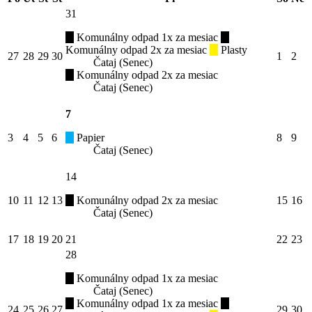
31
Komunálny odpad 1x za mesiac
Komunálny odpad 2x za mesiac
Plasty
27
28
29
30
1
2
Čataj (Senec)
Komunálny odpad 2x za mesiac
Čataj (Senec)
7
3
4
5
6
Papier
8
9
Čataj (Senec)
14
10
11
12
13
Komunálny odpad 2x za mesiac
15
16
Čataj (Senec)
17
18
19
20
21
22
23
28
Komunálny odpad 1x za mesiac
Čataj (Senec)
Komunálny odpad 1x za mesiac
24
25
26
27
29
30