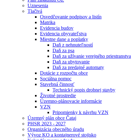
Uznesenia
Tlačivá
Osvedčovanie podpisov a listín
Matrika
Evidencia budov
Evidencia obyvateľstva
Miestne dane a poplatky
Daň z nehnuteľností
Daň za psa
Daň za užívanie verejného priestranstva
Daň za ubytovanie
Daň za predajné automaty
Dotácie z rozpočtu obce
Sociálna pomoc
Stavebná činnosť
Technický popis drobnej stavby
Životné prostredie
Územno-plánovacie informácie
VZN
Pripomienky k návrhu VZN
Územný plán obce Čataj
PHSR 2023 - 2027
Organizácia obecného úradu
Vývoz KO a kontajnerové stojisko