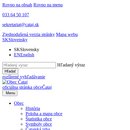
Rovno na obsah
Rovno na menu
033 64 50 107
sekretariat@cataj.sk
Zjednodušená verzia stránky
Mapa webu
SK
Slovensky
SK
Slovensky
EN
English
Hľadaný výraz
Hľadať
rozšírené vyhľadávanie
oficiálna stránka obce
Čataj
Menu
Obec
História
Poloha a mapa obce
Štatistika obce
Symboly obce
Čatajská izba