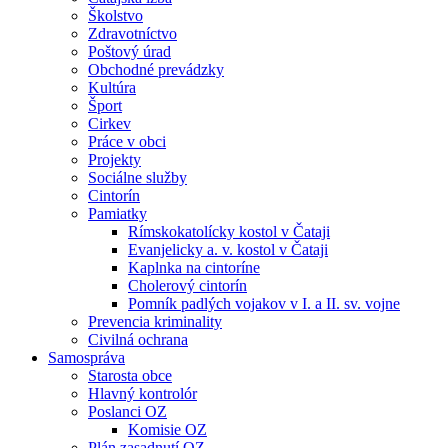
Školstvo
Zdravotníctvo
Poštový úrad
Obchodné prevádzky
Kultúra
Šport
Cirkev
Práce v obci
Projekty
Sociálne služby
Cintorín
Pamiatky
Rímskokatolícky kostol v Čataji
Evanjelicky a. v. kostol v Čataji
Kaplnka na cintoríne
Cholerový cintorín
Pomník padlých vojakov v I. a II. sv. vojne
Prevencia kriminality
Civilná ochrana
Samospráva
Starosta obce
Hlavný kontrolór
Poslanci OZ
Komisie OZ
Plán zasadnutí OZ