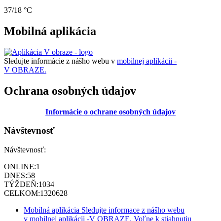
37/18 °C
Mobilná aplikácia
Sledujte informácie z nášho webu v
mobilnej aplikácii -
V OBRAZE.
Ochrana osobných údajov
Informácie o ochrane osobných údajov
Návštevnosť
Návštevnosť:
ONLINE:
1
DNES:
58
TÝŽDEŇ:
1034
CELKOM:
1320628
Mobilná aplikácia
Sledujte informace z nášho webu
v mobilnej aplikácii -V OBRAZE.
Voľne k stiahnutiu