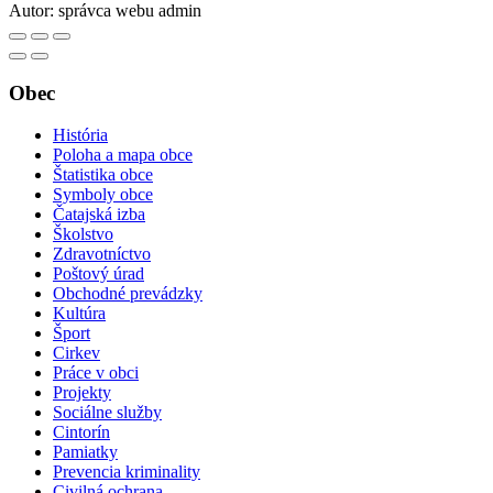
Autor:
správca webu admin
Obec
História
Poloha a mapa obce
Štatistika obce
Symboly obce
Čatajská izba
Školstvo
Zdravotníctvo
Poštový úrad
Obchodné prevádzky
Kultúra
Šport
Cirkev
Práce v obci
Projekty
Sociálne služby
Cintorín
Pamiatky
Prevencia kriminality
Civilná ochrana