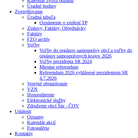
Kalendár zvozu odpadu
Úradné hodiny
Zverejňovanie
Úradná tabuľa
Oznámenie o zrušení TP
Zmluvy, Faktúry, Objednávky
Faktúry
FZO archív
Voľby
Voľby do orgánov samosprávy obcí a voľby do
orgánov samosprávnych krajov 2026
Voľby prezidenta SR 2024
Miestne referendum
Referendum 2026 vyhlásené prezidentom SR
4.7.2026
Verejné obstarávanie
VZN
Hospodárenie
Elektronické služby
Združenie obcí Šúr - ČOV
Udalosti
Oznamy
Kalendár akcií
Fotogaléria
Kontakty