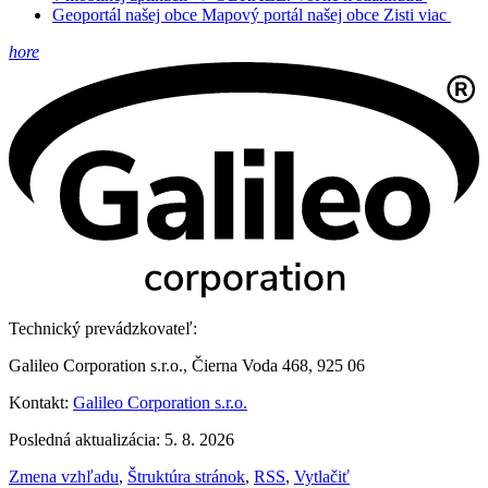
Geoportál našej obce
Mapový portál našej obce
Zisti viac
hore
Technický prevádzkovateľ:
Galileo Corporation s.r.o., Čierna Voda 468, 925 06
Kontakt:
Galileo Corporation s.r.o.
Posledná aktualizácia: 5. 8. 2026
Zmena vzhľadu
,
Štruktúra stránok
,
RSS
,
Vytlačiť