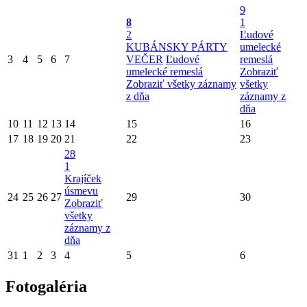
9
8
1
2
Ľudové
KUBÁNSKY PÁRTY
umelecké
3
4
5
6
7
VEČER
Ľudové
remeslá
umelecké remeslá
Zobraziť
Zobraziť všetky záznamy
všetky
z dňa
záznamy z
dňa
10
11
12
13
14
15
16
17
18
19
20
21
22
23
28
1
Krajíček
úsmevu
24
25
26
27
29
30
Zobraziť
všetky
záznamy z
dňa
31
1
2
3
4
5
6
Fotogaléria