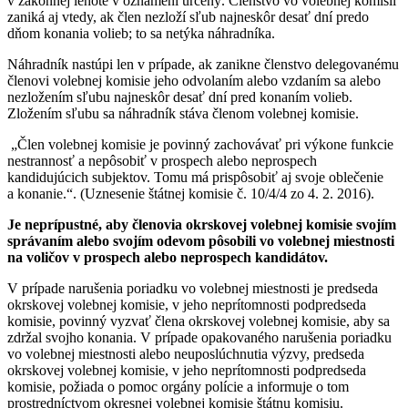
v zákonnej lehote v oznámení určený. Členstvo vo volebnej komisii
zaniká aj vtedy, ak člen nezloží sľub najneskôr desať dní predo
dňom konania volieb; to sa netýka náhradníka.
Náhradník nastúpi len v prípade, ak zanikne členstvo delegovanému
členovi volebnej komisie jeho odvolaním alebo vzdaním sa alebo
nezložením sľubu najneskôr desať dní pred konaním volieb.
Zložením sľubu sa náhradník stáva členom volebnej komisie.
„Člen volebnej komisie je povinný zachovávať pri výkone funkcie
nestrannosť a nepôsobiť v prospech alebo neprospech
kandidujúcich subjektov. Tomu má prispôsobiť aj svoje oblečenie
a konanie.“. (Uznesenie štátnej komisie č. 10/4/4 zo 4. 2. 2016).
Je neprípustné, aby členovia okrskovej volebnej komisie svojím
správaním alebo svojím odevom pôsobili vo volebnej miestnosti
na voličov v prospech alebo neprospech kandidátov.
V prípade narušenia poriadku vo volebnej miestnosti je predseda
okrskovej volebnej komisie, v jeho neprítomnosti podpredseda
komisie, povinný vyzvať člena okrskovej volebnej komisie, aby sa
zdržal svojho konania. V prípade opakovaného narušenia poriadku
vo volebnej miestnosti alebo neuposlúchnutia výzvy, predseda
okrskovej volebnej komisie, v jeho neprítomnosti podpredseda
komisie, požiada o pomoc orgány polície a informuje o tom
prostredníctvom okresnej volebnej komisie štátnu komisiu.