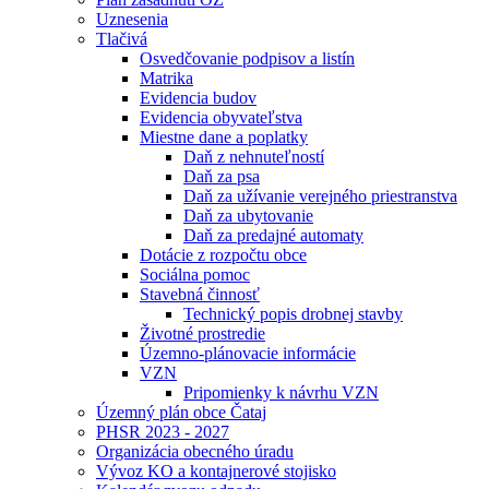
Uznesenia
Tlačivá
Osvedčovanie podpisov a listín
Matrika
Evidencia budov
Evidencia obyvateľstva
Miestne dane a poplatky
Daň z nehnuteľností
Daň za psa
Daň za užívanie verejného priestranstva
Daň za ubytovanie
Daň za predajné automaty
Dotácie z rozpočtu obce
Sociálna pomoc
Stavebná činnosť
Technický popis drobnej stavby
Životné prostredie
Územno-plánovacie informácie
VZN
Pripomienky k návrhu VZN
Územný plán obce Čataj
PHSR 2023 - 2027
Organizácia obecného úradu
Vývoz KO a kontajnerové stojisko