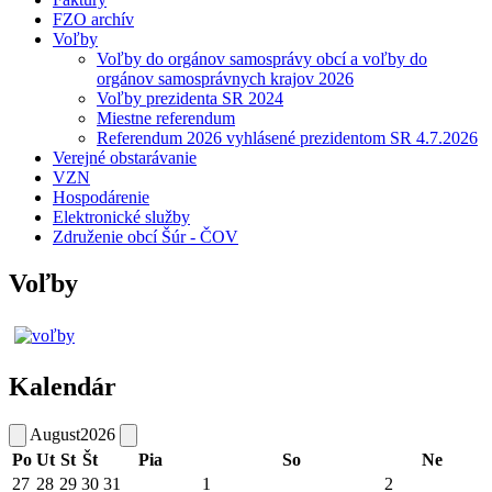
FZO archív
Voľby
Voľby do orgánov samosprávy obcí a voľby do
orgánov samosprávnych krajov 2026
Voľby prezidenta SR 2024
Miestne referendum
Referendum 2026 vyhlásené prezidentom SR 4.7.2026
Verejné obstarávanie
VZN
Hospodárenie
Elektronické služby
Združenie obcí Šúr - ČOV
Voľby
Kalendár
August
2026
Po
Ut
St
Št
Pia
So
Ne
27
28
29
30
31
1
2