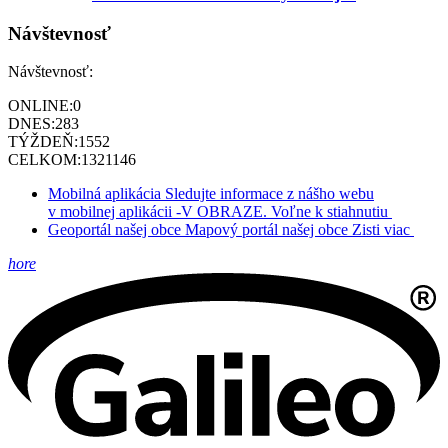
Návštevnosť
Návštevnosť:
ONLINE:
0
DNES:
283
TÝŽDEŇ:
1552
CELKOM:
1321146
Mobilná aplikácia
Sledujte informace z nášho webu
v mobilnej aplikácii -V OBRAZE.
Voľne k stiahnutiu
Geoportál našej obce
Mapový portál našej obce
Zisti viac
hore