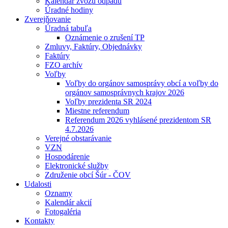
Kalendár zvozu odpadu
Úradné hodiny
Zverejňovanie
Úradná tabuľa
Oznámenie o zrušení TP
Zmluvy, Faktúry, Objednávky
Faktúry
FZO archív
Voľby
Voľby do orgánov samosprávy obcí a voľby do
orgánov samosprávnych krajov 2026
Voľby prezidenta SR 2024
Miestne referendum
Referendum 2026 vyhlásené prezidentom SR
4.7.2026
Verejné obstarávanie
VZN
Hospodárenie
Elektronické služby
Združenie obcí Šúr - ČOV
Udalosti
Oznamy
Kalendár akcií
Fotogaléria
Kontakty