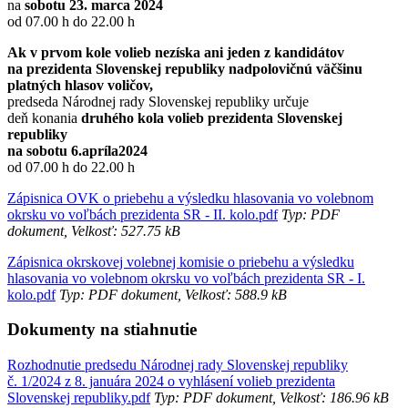
na
sobotu 23. marca 2024
od 07.00 h do 22.00 h
Ak v prvom kole volieb nezíska ani jeden z kandidátov
na prezidenta Slovenskej republiky nadpolovičnú väčšinu
platných hlasov voličov,
predseda Národnej rady Slovenskej republiky určuje
deň konania
druhého kola volieb prezidenta Slovenskej
republiky
na sobotu 6.apríla2024
od 07.00 h do 22.00 h
Zápisnica OVK o priebehu a výsledku hlasovania vo volebnom
okrsku vo voľbách prezidenta SR - II. kolo.pdf
Typ: PDF
dokument, Velkosť: 527.75 kB
Zápisnica okrskovej volebnej komisie o priebehu a výsledku
hlasovania vo volebnom okrsku vo voľbách prezidenta SR - I.
kolo.pdf
Typ: PDF dokument, Velkosť: 588.9 kB
Dokumenty na stiahnutie
Rozhodnutie predsedu Národnej rady Slovenskej republiky
č. 1/2024 z 8. januára 2024 o vyhlásení volieb prezidenta
Slovenskej republiky.pdf
Typ: PDF dokument, Velkosť: 186.96 kB