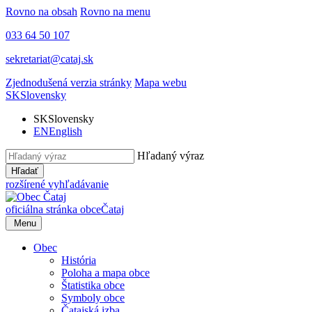
Rovno na obsah
Rovno na menu
033 64 50 107
sekretariat@cataj.sk
Zjednodušená verzia stránky
Mapa webu
SK
Slovensky
SK
Slovensky
EN
English
Hľadaný výraz
Hľadať
rozšírené vyhľadávanie
oficiálna stránka obce
Čataj
Menu
Obec
História
Poloha a mapa obce
Štatistika obce
Symboly obce
Čatajská izba