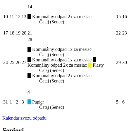
14
10
11
12
13
Komunálny odpad 2x za mesiac
15
16
Čataj (Senec)
17
18
19
20
21
22
23
28
Komunálny odpad 1x za mesiac
Čataj (Senec)
Komunálny odpad 1x za mesiac
24
25
26
27
29
30
Komunálny odpad 2x za mesiac
Plasty
Čataj (Senec)
Komunálny odpad 2x za mesiac
Čataj (Senec)
4
31
1
2
3
Papier
5
6
Čataj (Senec)
Kalendár zvozu odpadu
Seniori