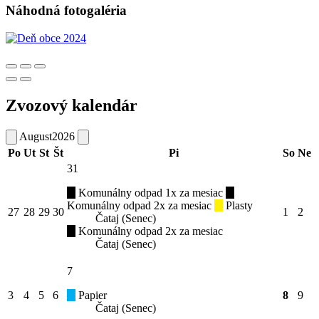
Náhodná fotogaléria
Zvozový kalendár
August
2026
Po
Ut
St
Št
Pi
So
Ne
31
Komunálny odpad 1x za mesiac
Komunálny odpad 2x za mesiac
Plasty
27
28
29
30
1
2
Čataj (Senec)
Komunálny odpad 2x za mesiac
Čataj (Senec)
7
3
4
5
6
Papier
8
9
Čataj (Senec)