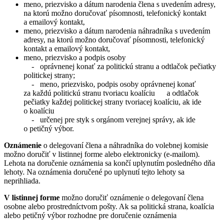
meno, priezvisko a dátum narodenia člena s uvedením adresy,
na ktorú možno doručovať písomnosti, telefonický kontakt
a emailový kontakt,
meno, priezvisko a dátum narodenia náhradníka s uvedením
adresy, na ktorú možno doručovať písomnosti, telefonický
kontakt a emailový kontakt,
meno, priezvisko a podpis osoby
- oprávnenej konať za politickú stranu a odtlačok pečiatky
politickej strany;
- meno, priezvisko, podpis osoby oprávnenej konať
za každú politickú stranu tvoriacu koalíciu a odtlačok
pečiatky každej politickej strany tvoriacej koalíciu, ak ide
o koalíciu
- určenej pre styk s orgánom verejnej správy, ak ide
o petičný výbor.
Oznámenie
o delegovaní člena a náhradníka do volebnej komisie
možno doručiť v listinnej forme alebo elektronicky (e-mailom).
Lehota na doručenie oznámenia sa končí uplynutím posledného dňa
lehoty. Na oznámenia doručené po uplynutí tejto lehoty sa
neprihliada.
V listinnej forme
možno doručiť oznámenie o delegovaní člena
osobne alebo prostredníctvom pošty. Ak sa politická strana, koalícia
alebo petičný výbor rozhodne pre doručenie oznámenia