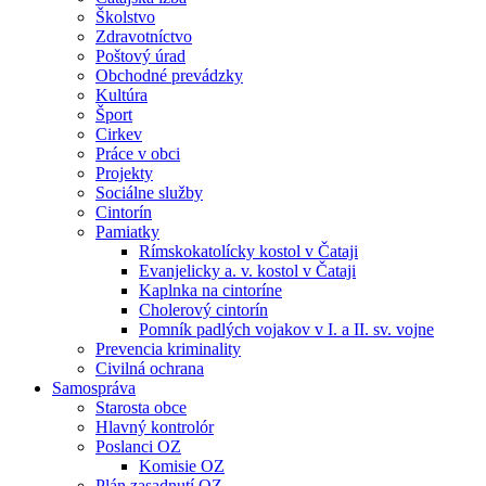
Školstvo
Zdravotníctvo
Poštový úrad
Obchodné prevádzky
Kultúra
Šport
Cirkev
Práce v obci
Projekty
Sociálne služby
Cintorín
Pamiatky
Rímskokatolícky kostol v Čataji
Evanjelicky a. v. kostol v Čataji
Kaplnka na cintoríne
Cholerový cintorín
Pomník padlých vojakov v I. a II. sv. vojne
Prevencia kriminality
Civilná ochrana
Samospráva
Starosta obce
Hlavný kontrolór
Poslanci OZ
Komisie OZ
Plán zasadnutí OZ