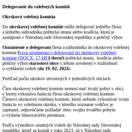
Delegovanie do volebných komisií
Okrsková volebná komisia
Do
okrskovej volebnej komisie
môže delegovať jedného člena
a jedného náhradníka politická strana alebo koalícia, ktorá je
zastúpená v Národnej rade Slovenskej republiky a petičný výbor.
Oznámenie o delegovaní
člena a náhradníka do okrskovej volebnej
komisie
[
vzor oznámenia o delegovaní do okrskovej volebnej
komisie (DOCX, 17 kB)
] doručí
politická strana, koalícia alebo
petičný výbor
starostovi obce
v lehote uvedenej v rozhodnutí
o vyhlásení volieb (
do 19. 02. 2024
).
Prehľad počtu okrskov utvorených v jednotlivých obciach
Člen okrskovej volebnej komisie nemusí mať trvalý pobyt v obci,
v ktorej vykonáva funkciu člena okrskovej volebnej komisie.
Členovi okrskovej volebnej komisie, ktorý nebude vykonávať svoju
funkciu vo volebnom okrsku, v ktorého zozname voličov je
zapísaný, odporúčame požiadať obec svojho trvalého pobytu
o vydanie hlasovacieho preukazu.
Podľa výsledkov ostatných volieb do Národnej rady Slovenskej
republiky, ktoré sa konali v roku 2023, sú v Národnej rade