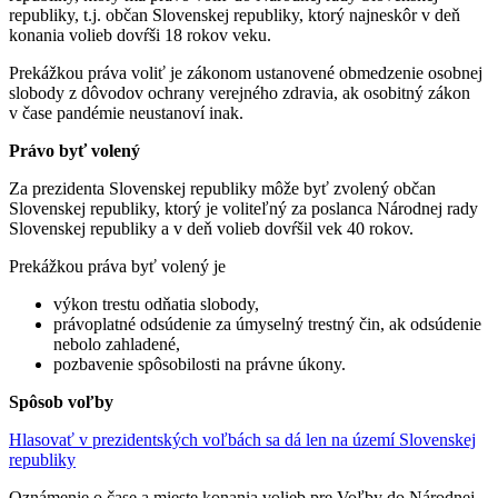
republiky, t.j. občan Slovenskej republiky, ktorý najneskôr v deň
konania volieb dovŕši 18 rokov veku.
Prekážkou práva voliť je zákonom ustanovené obmedzenie osobnej
slobody z dôvodov ochrany verejného zdravia, ak osobitný zákon
v čase pandémie neustanoví inak.
Právo byť volený
Za prezidenta Slovenskej republiky môže byť zvolený občan
Slovenskej republiky, ktorý je voliteľný za poslanca Národnej rady
Slovenskej republiky a v deň volieb dovŕšil vek 40 rokov.
Prekážkou práva byť volený je
výkon trestu odňatia slobody,
právoplatné odsúdenie za úmyselný trestný čin, ak odsúdenie
nebolo zahladené,
pozbavenie spôsobilosti na právne úkony.
Spôsob voľby
Hlasovať v prezidentských voľbách sa dá len na území Slovenskej
republiky
Oznámenie o čase a mieste konania volieb pre Voľby do Národnej