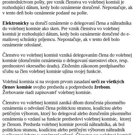
prostredníctvom pošty, pre vznik členstva vo volebnej komisii je
rozhodujúci dátum, kedy bolo oznámenie doručené. Nepostačuje, ak
v tento deň bolo oznámenie podané na pošte.
Elektronicky
sa doručí oznámenie o delegovaní člena a náhradníka
do volebnej komisie ako sken. Pre vznik členstva vo volebnej
komisii je rozhodujúci dátum, kedy bolo oznámenie doručené do e-
mailovej schránky príjemcu. Nepostačuje, ak v tento deň bolo
oznámenie odoslané.
Členstvo vo volebnej komisii vzniká delegovaním člena do volebnej
komisie (doručením oznámenia o delegovaní starostovi obce, resp.
prednostovi okresného úradu). Zložením zákonom predpísaného
sľubu sa člen volebnej komisie ujíma svojej funkcie.
Volebná komisia si na svojom prvom zasadaní
určí zo všetkých
členov komisie
svojho predsedu a podpredsedu
žrebom
.
Žrebovanie riadi zapisovateľ volebnej komisie.
Členstvo vo volebnej komisii zaniká dňom doručenia písomného
oznámenia o odvolaní člena politickou stranou, koalíciou alebo
petičným výborom, ktorý ho delegoval alebo doručením písomného
oznámenia o vzdaní sa funkcie predsedovi volebnej komisie, ktorej
je členom. Predseda volebnej komisie povolá náhradníka, ak bol
politickou stranou, koalíciou alebo petičným výborom náhradník