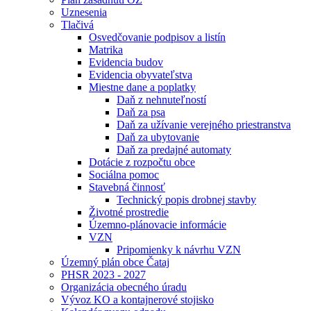
Uznesenia
Tlačivá
Osvedčovanie podpisov a listín
Matrika
Evidencia budov
Evidencia obyvateľstva
Miestne dane a poplatky
Daň z nehnuteľností
Daň za psa
Daň za užívanie verejného priestranstva
Daň za ubytovanie
Daň za predajné automaty
Dotácie z rozpočtu obce
Sociálna pomoc
Stavebná činnosť
Technický popis drobnej stavby
Životné prostredie
Územno-plánovacie informácie
VZN
Pripomienky k návrhu VZN
Územný plán obce Čataj
PHSR 2023 - 2027
Organizácia obecného úradu
Vývoz KO a kontajnerové stojisko