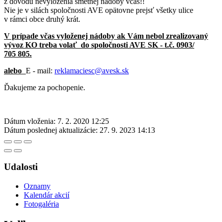
z dôvodu nevyloženia smetnej nádoby včas!!
Nie je v silách spoločnosti AVE opätovne prejsť všetky ulice
v rámci obce druhý krát.
V prípade včas vyloženej nádoby ak Vám nebol zrealizovaný
vývoz KO treba volať do spoločnosti AVE SK - t.č. 0903/
705 805.
alebo
E - mail:
reklamaciesc@avesk.sk
Ďakujeme za pochopenie.
Dátum vloženia:
7. 2. 2020 12:25
Dátum poslednej aktualizácie:
27. 9. 2023 14:13
Udalosti
Oznamy
Kalendár akcií
Fotogaléria