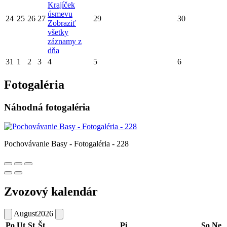
Krajíček
úsmevu
24
25
26
27
29
30
Zobraziť
všetky
záznamy z
dňa
31
1
2
3
4
5
6
Fotogaléria
Náhodná fotogaléria
Pochovávanie Basy - Fotogaléria - 228
Zvozový kalendár
August
2026
Po
Ut
St
Št
Pi
So
Ne