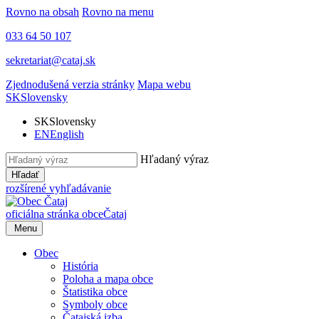
Rovno na obsah
Rovno na menu
033 64 50 107
sekretariat@cataj.sk
Zjednodušená verzia stránky
Mapa webu
SK
Slovensky
SK
Slovensky
EN
English
Hľadaný výraz
Hľadať
rozšírené vyhľadávanie
oficiálna stránka obce
Čataj
Menu
Obec
História
Poloha a mapa obce
Štatistika obce
Symboly obce
Čatajská izba