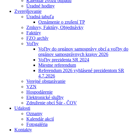
Kalendár zvozu odpadu
Úradné hodiny
Zverejňovanie
Úradná tabuľa
Oznámenie o zrušení TP
Zmluvy, Faktúry, Objednávky
Faktúry
FZO archív
Voľby
Voľby do orgánov samosprávy obcí a voľby do
orgánov samosprávnych krajov 2026
Voľby prezidenta SR 2024
Miestne referendum
Referendum 2026 vyhlásené prezidentom SR
4.7.2026
Verejné obstarávanie
VZN
Hospodárenie
Elektronické služby
Združenie obcí Šúr - ČOV
Udalosti
Oznamy
Kalendár akcií
Fotogaléria
Kontakty