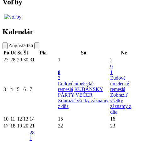
Voľby
Kalendár
August
2026
Po
Ut
St
Št
Pia
So
Ne
27
28
29
30
31
1
2
9
8
1
2
Ľudové
Ľudové umelecké
umelecké
3
4
5
6
7
remeslá
KUBÁNSKY
remeslá
PÁRTY VEČER
Zobraziť
Zobraziť všetky záznamy
všetky
z dňa
záznamy z
dňa
10
11
12
13
14
15
16
17
18
19
20
21
22
23
28
1