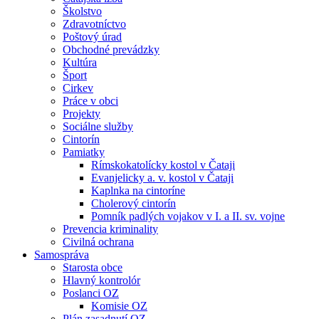
Školstvo
Zdravotníctvo
Poštový úrad
Obchodné prevádzky
Kultúra
Šport
Cirkev
Práce v obci
Projekty
Sociálne služby
Cintorín
Pamiatky
Rímskokatolícky kostol v Čataji
Evanjelicky a. v. kostol v Čataji
Kaplnka na cintoríne
Cholerový cintorín
Pomník padlých vojakov v I. a II. sv. vojne
Prevencia kriminality
Civilná ochrana
Samospráva
Starosta obce
Hlavný kontrolór
Poslanci OZ
Komisie OZ
Plán zasadnutí OZ