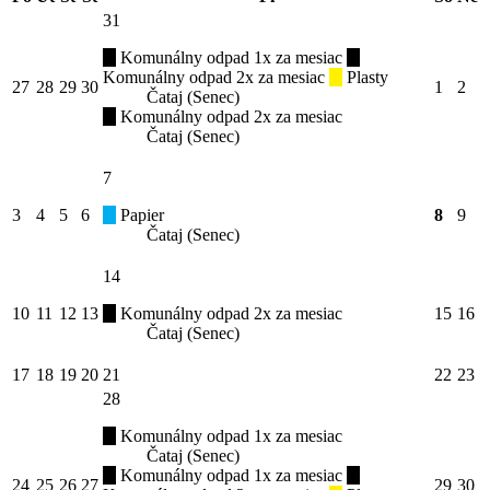
31
Komunálny odpad 1x za mesiac
Komunálny odpad 2x za mesiac
Plasty
27
28
29
30
1
2
Čataj (Senec)
Komunálny odpad 2x za mesiac
Čataj (Senec)
7
3
4
5
6
Papier
8
9
Čataj (Senec)
14
10
11
12
13
Komunálny odpad 2x za mesiac
15
16
Čataj (Senec)
17
18
19
20
21
22
23
28
Komunálny odpad 1x za mesiac
Čataj (Senec)
Komunálny odpad 1x za mesiac
24
25
26
27
29
30