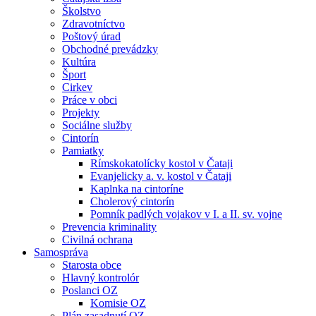
Školstvo
Zdravotníctvo
Poštový úrad
Obchodné prevádzky
Kultúra
Šport
Cirkev
Práce v obci
Projekty
Sociálne služby
Cintorín
Pamiatky
Rímskokatolícky kostol v Čataji
Evanjelicky a. v. kostol v Čataji
Kaplnka na cintoríne
Cholerový cintorín
Pomník padlých vojakov v I. a II. sv. vojne
Prevencia kriminality
Civilná ochrana
Samospráva
Starosta obce
Hlavný kontrolór
Poslanci OZ
Komisie OZ
Plán zasadnutí OZ