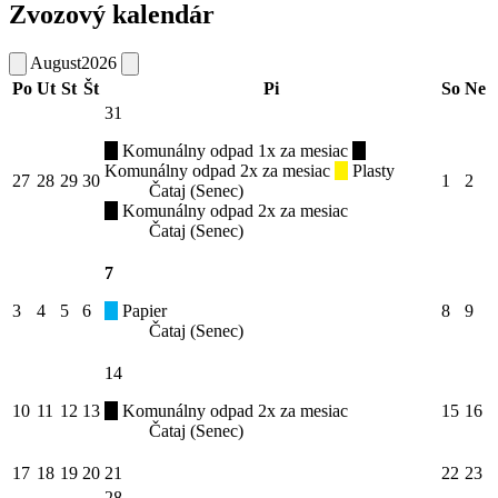
Zvozový kalendár
August
2026
Po
Ut
St
Št
Pi
So
Ne
31
Komunálny odpad 1x za mesiac
Komunálny odpad 2x za mesiac
Plasty
27
28
29
30
1
2
Čataj (Senec)
Komunálny odpad 2x za mesiac
Čataj (Senec)
7
3
4
5
6
Papier
8
9
Čataj (Senec)
14
10
11
12
13
Komunálny odpad 2x za mesiac
15
16
Čataj (Senec)
17
18
19
20
21
22
23
28