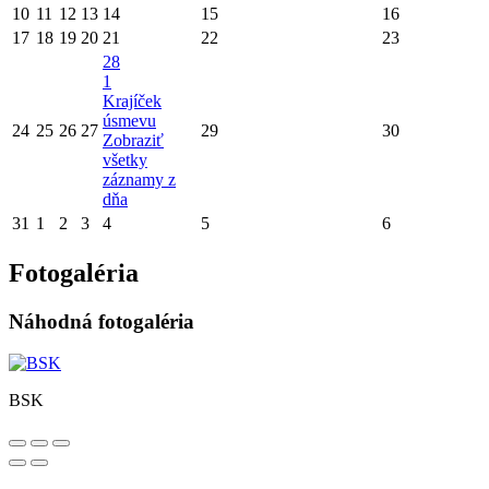
10
11
12
13
14
15
16
17
18
19
20
21
22
23
28
1
Krajíček
úsmevu
24
25
26
27
29
30
Zobraziť
všetky
záznamy z
dňa
31
1
2
3
4
5
6
Fotogaléria
Náhodná fotogaléria
BSK