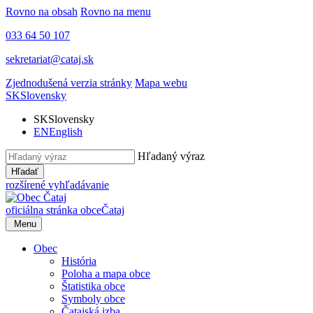
Rovno na obsah
Rovno na menu
033 64 50 107
sekretariat@cataj.sk
Zjednodušená verzia stránky
Mapa webu
SK
Slovensky
SK
Slovensky
EN
English
Hľadaný výraz
Hľadať
rozšírené vyhľadávanie
oficiálna stránka obce
Čataj
Menu
Obec
História
Poloha a mapa obce
Štatistika obce
Symboly obce
Čatajská izba