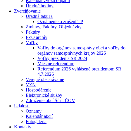
Kalendár zvozu odpadu
Úradné hodiny
Zverejňovanie
Úradná tabuľa
Oznámenie o zrušení TP
Zmluvy, Faktúry, Objednávky
Faktúry
FZO archív
Voľby
Voľby do orgánov samosprávy obcí a voľby do
orgánov samosprávnych krajov 2026
Voľby prezidenta SR 2024
Miestne referendum
Referendum 2026 vyhlásené prezidentom SR
4.7.2026
Verejné obstarávanie
VZN
Hospodárenie
Elektronické služby
Združenie obcí Šúr - ČOV
Udalosti
Oznamy
Kalendár akcií
Fotogaléria
Kontakty