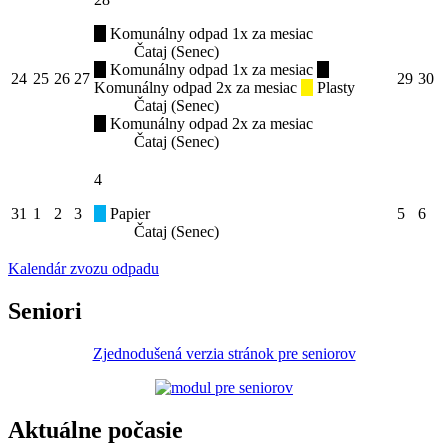
Komunálny odpad 1x za mesiac
Čataj (Senec)
Komunálny odpad 1x za mesiac
24
25
26
27
29
30
Komunálny odpad 2x za mesiac
Plasty
Čataj (Senec)
Komunálny odpad 2x za mesiac
Čataj (Senec)
4
31
1
2
3
Papier
5
6
Čataj (Senec)
Kalendár zvozu odpadu
Seniori
Zjednodušená verzia stránok pre seniorov
Aktuálne počasie