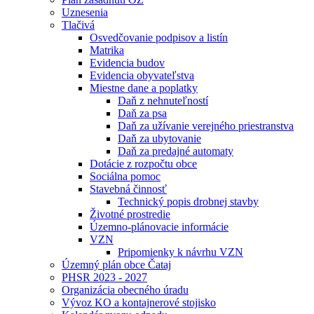
Uznesenia
Tlačivá
Osvedčovanie podpisov a listín
Matrika
Evidencia budov
Evidencia obyvateľstva
Miestne dane a poplatky
Daň z nehnuteľností
Daň za psa
Daň za užívanie verejného priestranstva
Daň za ubytovanie
Daň za predajné automaty
Dotácie z rozpočtu obce
Sociálna pomoc
Stavebná činnosť
Technický popis drobnej stavby
Životné prostredie
Územno-plánovacie informácie
VZN
Pripomienky k návrhu VZN
Územný plán obce Čataj
PHSR 2023 - 2027
Organizácia obecného úradu
Vývoz KO a kontajnerové stojisko