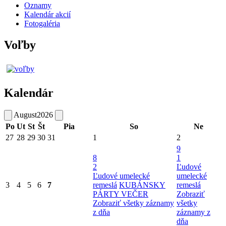
Oznamy
Kalendár akcií
Fotogaléria
Voľby
Kalendár
August
2026
Po
Ut
St
Št
Pia
So
Ne
27
28
29
30
31
1
2
9
8
1
2
Ľudové
Ľudové umelecké
umelecké
3
4
5
6
7
remeslá
KUBÁNSKY
remeslá
PÁRTY VEČER
Zobraziť
Zobraziť všetky záznamy
všetky
z dňa
záznamy z
dňa