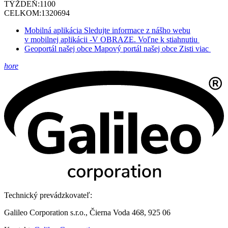
TÝŽDEŇ:
1100
CELKOM:
1320694
Mobilná aplikácia
Sledujte informace z nášho webu
v mobilnej aplikácii -V OBRAZE.
Voľne k stiahnutiu
Geoportál našej obce
Mapový portál našej obce
Zisti viac
hore
Technický prevádzkovateľ:
Galileo Corporation s.r.o., Čierna Voda 468, 925 06