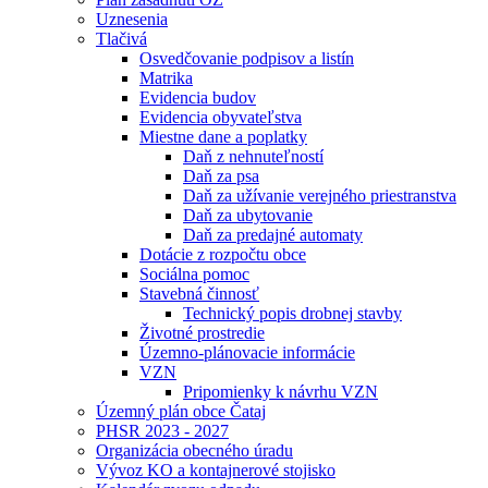
Uznesenia
Tlačivá
Osvedčovanie podpisov a listín
Matrika
Evidencia budov
Evidencia obyvateľstva
Miestne dane a poplatky
Daň z nehnuteľností
Daň za psa
Daň za užívanie verejného priestranstva
Daň za ubytovanie
Daň za predajné automaty
Dotácie z rozpočtu obce
Sociálna pomoc
Stavebná činnosť
Technický popis drobnej stavby
Životné prostredie
Územno-plánovacie informácie
VZN
Pripomienky k návrhu VZN
Územný plán obce Čataj
PHSR 2023 - 2027
Organizácia obecného úradu
Vývoz KO a kontajnerové stojisko