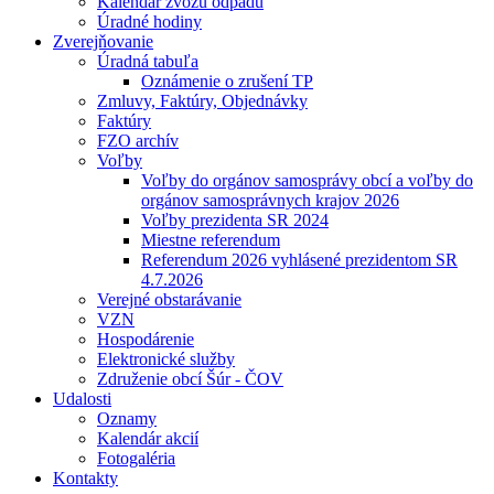
Kalendár zvozu odpadu
Úradné hodiny
Zverejňovanie
Úradná tabuľa
Oznámenie o zrušení TP
Zmluvy, Faktúry, Objednávky
Faktúry
FZO archív
Voľby
Voľby do orgánov samosprávy obcí a voľby do
orgánov samosprávnych krajov 2026
Voľby prezidenta SR 2024
Miestne referendum
Referendum 2026 vyhlásené prezidentom SR
4.7.2026
Verejné obstarávanie
VZN
Hospodárenie
Elektronické služby
Združenie obcí Šúr - ČOV
Udalosti
Oznamy
Kalendár akcií
Fotogaléria
Kontakty