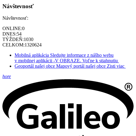
Návštevnosť
Návštevnosť:
ONLINE:
0
DNES:
54
TÝŽDEŇ:
1030
CELKOM:
1320624
Mobilná aplikácia
Sledujte informace z nášho webu
v mobilnej aplikácii -V OBRAZE.
Voľne k stiahnutiu
Geoportál našej obce
Mapový portál našej obce
Zisti viac
hore