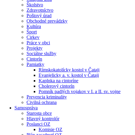
Školstvo
Zdravotníctvo
Poštový úrad
Obchodné prevádzky
Kultúra
Šport
Cirkev
Práce v obci
Projekty
Sociálne služby
Cintorín
Pamiatky
Rímskokatolícky kostol v Čataji
Evanjelicky a. v. kostol v Čataji
Kaplnka na cintoríne
Cholerový cintorín
Pomník padlých vojakov v I. a II. sv. vojne
Prevencia kriminality
Civilná ochrana
Samospráva
Starosta obce
Hlavný kontrolór
Poslanci OZ
Komisie OZ
Plán zasadnutí OZ