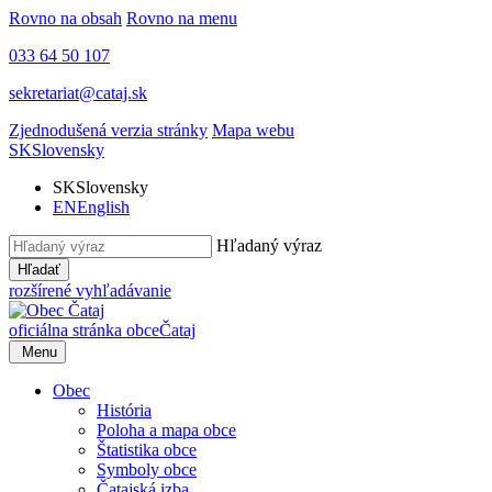
Rovno na obsah
Rovno na menu
033 64 50 107
sekretariat@cataj.sk
Zjednodušená verzia stránky
Mapa webu
SK
Slovensky
SK
Slovensky
EN
English
Hľadaný výraz
Hľadať
rozšírené vyhľadávanie
oficiálna stránka obce
Čataj
Menu
Obec
História
Poloha a mapa obce
Štatistika obce
Symboly obce
Čatajská izba