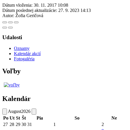
Dátum vloženia:
30. 11. 2017 10:08
Dátum poslednej aktualizácie:
27. 9. 2023 14:13
Autor:
Žofia Geričová
Udalosti
Oznamy
Kalendár akcií
Fotogaléria
Voľby
Kalendár
August
2026
Po
Ut
St
Št
Pia
So
Ne
27
28
29
30
31
1
2