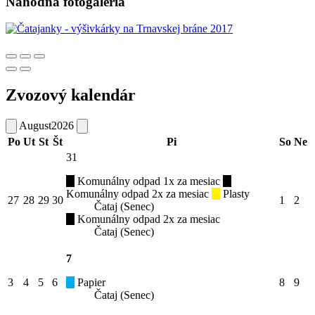
Náhodná fotogaléria
Zvozový kalendár
August
2026
Po
Ut
St
Št
Pi
So
Ne
31
Komunálny odpad 1x za mesiac
Komunálny odpad 2x za mesiac
Plasty
27
28
29
30
1
2
Čataj (Senec)
Komunálny odpad 2x za mesiac
Čataj (Senec)
7
3
4
5
6
Papier
8
9
Čataj (Senec)