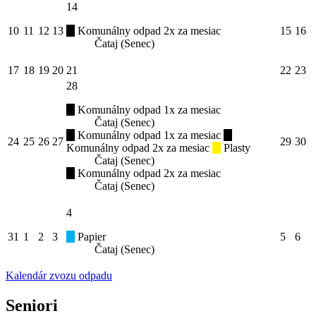
14
10
11
12
13
Komunálny odpad 2x za mesiac
15
16
Čataj (Senec)
17
18
19
20
21
22
23
28
Komunálny odpad 1x za mesiac
Čataj (Senec)
Komunálny odpad 1x za mesiac
24
25
26
27
29
30
Komunálny odpad 2x za mesiac
Plasty
Čataj (Senec)
Komunálny odpad 2x za mesiac
Čataj (Senec)
4
31
1
2
3
Papier
5
6
Čataj (Senec)
Kalendár zvozu odpadu
Seniori