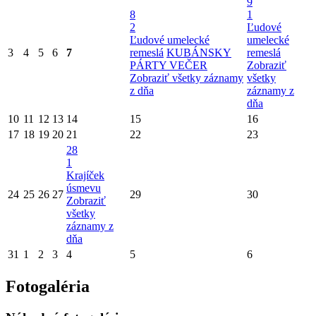
9
8
1
2
Ľudové
Ľudové umelecké
umelecké
3
4
5
6
7
remeslá
KUBÁNSKY
remeslá
PÁRTY VEČER
Zobraziť
Zobraziť všetky záznamy
všetky
z dňa
záznamy z
dňa
10
11
12
13
14
15
16
17
18
19
20
21
22
23
28
1
Krajíček
úsmevu
24
25
26
27
29
30
Zobraziť
všetky
záznamy z
dňa
31
1
2
3
4
5
6
Fotogaléria