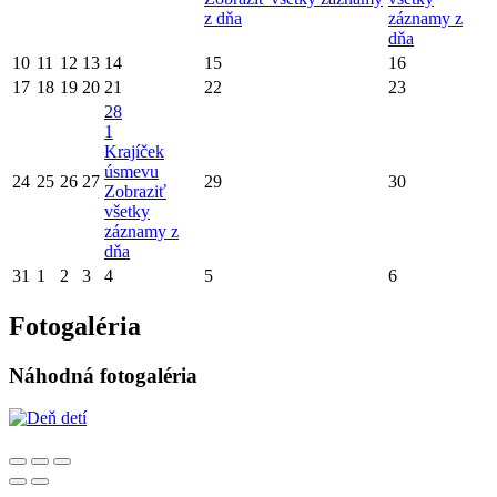
z dňa
záznamy z
dňa
10
11
12
13
14
15
16
17
18
19
20
21
22
23
28
1
Krajíček
úsmevu
24
25
26
27
29
30
Zobraziť
všetky
záznamy z
dňa
31
1
2
3
4
5
6
Fotogaléria
Náhodná fotogaléria