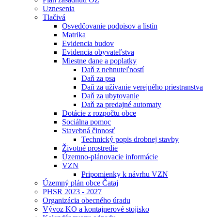
Uznesenia
Tlačivá
Osvedčovanie podpisov a listín
Matrika
Evidencia budov
Evidencia obyvateľstva
Miestne dane a poplatky
Daň z nehnuteľností
Daň za psa
Daň za užívanie verejného priestranstva
Daň za ubytovanie
Daň za predajné automaty
Dotácie z rozpočtu obce
Sociálna pomoc
Stavebná činnosť
Technický popis drobnej stavby
Životné prostredie
Územno-plánovacie informácie
VZN
Pripomienky k návrhu VZN
Územný plán obce Čataj
PHSR 2023 - 2027
Organizácia obecného úradu
Vývoz KO a kontajnerové stojisko