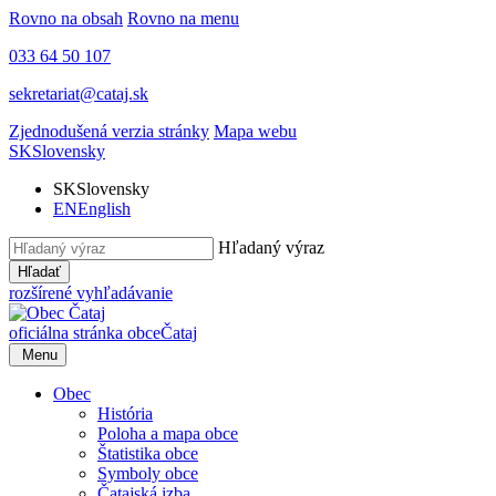
Rovno na obsah
Rovno na menu
033 64 50 107
sekretariat@cataj.sk
Zjednodušená verzia stránky
Mapa webu
SK
Slovensky
SK
Slovensky
EN
English
Hľadaný výraz
Hľadať
rozšírené vyhľadávanie
oficiálna stránka obce
Čataj
Menu
Obec
História
Poloha a mapa obce
Štatistika obce
Symboly obce
Čatajská izba