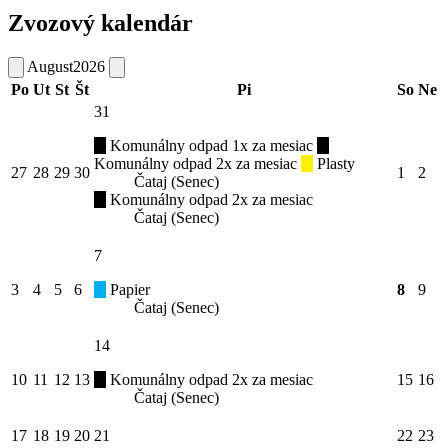
Zvozový kalendár
August
2026
Po
Ut
St
Št
Pi
So
Ne
31
Komunálny odpad 1x za mesiac
Komunálny odpad 2x za mesiac
Plasty
27
28
29
30
1
2
Čataj (Senec)
Komunálny odpad 2x za mesiac
Čataj (Senec)
7
3
4
5
6
Papier
8
9
Čataj (Senec)
14
10
11
12
13
Komunálny odpad 2x za mesiac
15
16
Čataj (Senec)
17
18
19
20
21
22
23