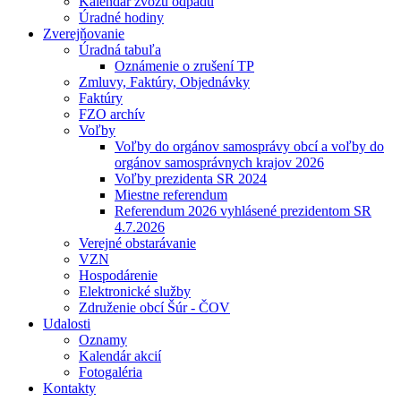
Kalendár zvozu odpadu
Úradné hodiny
Zverejňovanie
Úradná tabuľa
Oznámenie o zrušení TP
Zmluvy, Faktúry, Objednávky
Faktúry
FZO archív
Voľby
Voľby do orgánov samosprávy obcí a voľby do
orgánov samosprávnych krajov 2026
Voľby prezidenta SR 2024
Miestne referendum
Referendum 2026 vyhlásené prezidentom SR
4.7.2026
Verejné obstarávanie
VZN
Hospodárenie
Elektronické služby
Združenie obcí Šúr - ČOV
Udalosti
Oznamy
Kalendár akcií
Fotogaléria
Kontakty