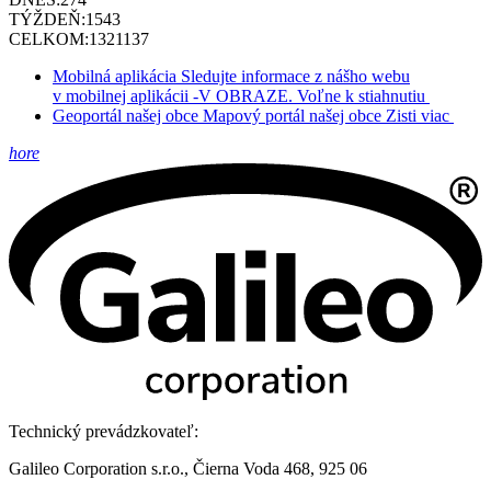
TÝŽDEŇ:
1543
CELKOM:
1321137
Mobilná aplikácia
Sledujte informace z nášho webu
v mobilnej aplikácii -V OBRAZE.
Voľne k stiahnutiu
Geoportál našej obce
Mapový portál našej obce
Zisti viac
hore
Technický prevádzkovateľ:
Galileo Corporation s.r.o., Čierna Voda 468, 925 06