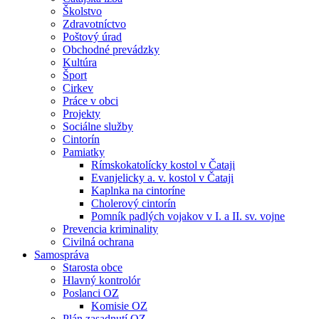
Školstvo
Zdravotníctvo
Poštový úrad
Obchodné prevádzky
Kultúra
Šport
Cirkev
Práce v obci
Projekty
Sociálne služby
Cintorín
Pamiatky
Rímskokatolícky kostol v Čataji
Evanjelicky a. v. kostol v Čataji
Kaplnka na cintoríne
Cholerový cintorín
Pomník padlých vojakov v I. a II. sv. vojne
Prevencia kriminality
Civilná ochrana
Samospráva
Starosta obce
Hlavný kontrolór
Poslanci OZ
Komisie OZ
Plán zasadnutí OZ