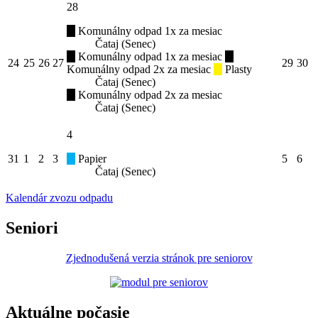
28
Komunálny odpad 1x za mesiac
Čataj (Senec)
Komunálny odpad 1x za mesiac
24
25
26
27
29
30
Komunálny odpad 2x za mesiac
Plasty
Čataj (Senec)
Komunálny odpad 2x za mesiac
Čataj (Senec)
4
31
1
2
3
Papier
5
6
Čataj (Senec)
Kalendár zvozu odpadu
Seniori
Zjednodušená verzia stránok pre seniorov
Aktuálne počasie