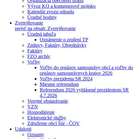
Organizácia obecného úradu
Vývoz KO a kontajnerové stojisko
Kalendár zvozu odpadu
Úradné hodiny
Zverejňovanie
prejsť na obsah: Zverejňovanie
Úradná tabuľa
Oznámenie o zrušení TP
Zmluvy, Faktúry, Objednávky
Faktúry
FZO archív
Voľby
Voľby do orgánov samosprávy obcí a voľby do
orgánov samosprávnych krajov 2026
Voľby prezidenta SR 2024
Miestne referendum
Referendum 2026 vyhlásené prezidentom SR
4.7.2026
Verejné obstarávanie
VZN
Hospodárenie
Elektronické služby
Združenie obcí Šúr - ČOV
Udalosti
Oznamy