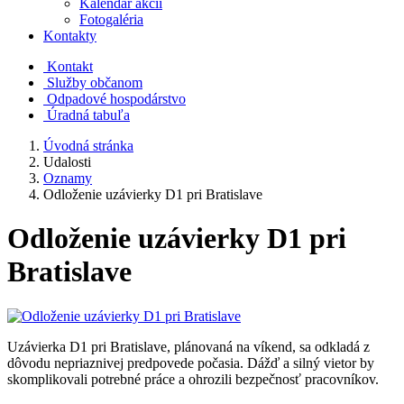
Kalendár akcií
Fotogaléria
Kontakty
Kontakt
Služby občanom
Odpadové hospodárstvo
Úradná tabuľa
Úvodná stránka
Udalosti
Oznamy
Odloženie uzávierky D1 pri Bratislave
Odloženie uzávierky D1 pri
Bratislave
Uzávierka D1 pri Bratislave, plánovaná na víkend, sa odkladá z
dôvodu nepriaznivej predpovede počasia. Dážď a silný vietor by
skomplikovali potrebné práce a ohrozili bezpečnosť pracovníkov.