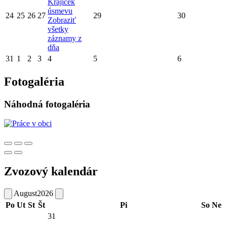
Krajíček
úsmevu
24
25
26
27
29
30
Zobraziť
všetky
záznamy z
dňa
31
1
2
3
4
5
6
Fotogaléria
Náhodná fotogaléria
Zvozový kalendár
August
2026
Po
Ut
St
Št
Pi
So
Ne
31