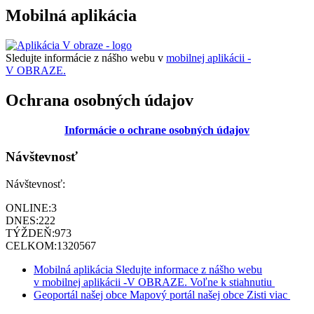
Mobilná aplikácia
Sledujte informácie z nášho webu v
mobilnej aplikácii -
V OBRAZE.
Ochrana osobných údajov
Informácie o ochrane osobných údajov
Návštevnosť
Návštevnosť:
ONLINE:
3
DNES:
222
TÝŽDEŇ:
973
CELKOM:
1320567
Mobilná aplikácia
Sledujte informace z nášho webu
v mobilnej aplikácii -V OBRAZE.
Voľne k stiahnutiu
Geoportál našej obce
Mapový portál našej obce
Zisti viac