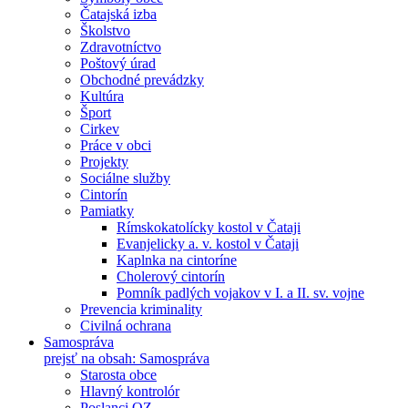
Čatajská izba
Školstvo
Zdravotníctvo
Poštový úrad
Obchodné prevádzky
Kultúra
Šport
Cirkev
Práce v obci
Projekty
Sociálne služby
Cintorín
Pamiatky
Rímskokatolícky kostol v Čataji
Evanjelicky a. v. kostol v Čataji
Kaplnka na cintoríne
Cholerový cintorín
Pomník padlých vojakov v I. a II. sv. vojne
Prevencia kriminality
Civilná ochrana
Samospráva
prejsť na obsah: Samospráva
Starosta obce
Hlavný kontrolór
Poslanci OZ