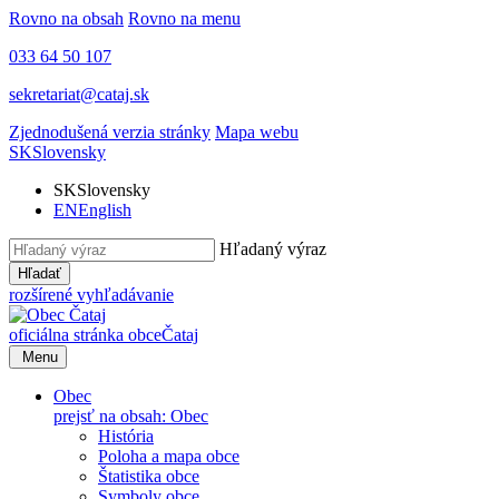
Rovno na obsah
Rovno na menu
033 64 50 107
sekretariat@cataj.sk
Zjednodušená verzia stránky
Mapa webu
SK
Slovensky
SK
Slovensky
EN
English
Hľadaný výraz
Hľadať
rozšírené vyhľadávanie
oficiálna stránka obce
Čataj
Menu
Obec
prejsť na obsah: Obec
História
Poloha a mapa obce
Štatistika obce
Symboly obce