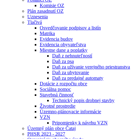
Komisie OZ
Plán zasadnutí OZ
Uznesenia
Tlačivá
Osvedčovanie podpisov a listín
Matrika
Evidencia budov
Evidencia obyvateľstva
Miestne dane a poplatky
Daň z nehnuteľností
Daň za psa
Daň za užívanie verejného priestranstva
Daň za ubytovanie
Daň za predajné automaty
Dotácie z rozpočtu obce
Sociálna pomoc
Stavebná činnosť
Technický popis drobnej stavby
Životné prostredie
Územno-plánovacie informácie
VZN
Pripomienky k návrhu VZN
Územný plán obce Čataj
PHSR 2023 - 2027