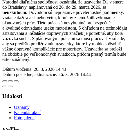
Národná diaľničná spoločnosť oznámila, že uzávierka D1 v smere
do Bratislavy, naplánovaná od 26. do 29. marca 2026, sa
neuskutoční
. Dôvodom sú nepriaznivé poveternostné podmienky,
vrátane dažďa a silného vetra, ktoré by znemožnili vykonanie
plánovaných prác. Tieto práce sú nevyhnutné pre bezpečné
a kvalitné odovzdanie úseku motoristom. S ohľadom na technológiu
asfaltovania a inštalácie dopravných značiek je potrebné, aby bola
vozovka suchá. S plánovanými prácami sa musí pracovať v súlade,
aby sa predišlo predlžovaniu uzávierky, ktoré by mohlo spôsobiť
vážne dopravné komplikácie pre motoristov. Uzávierka sa preloží
na obdobie po veľkonočných sviatkoch, pričom presný termín bude
ešte oznámený.
Dátum vloženia:
26. 3. 2026 14:43
Dátum poslednej aktualizácie:
26. 3. 2026 14:44
Udalosti
Oznamy
Kalendár akcií
Fotogaléria