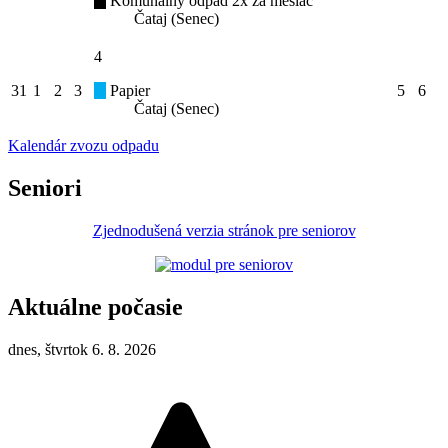
Komunálny odpad 2x za mesiac
Čataj (Senec)
4
31
1
2
3
Papier
5
6
Čataj (Senec)
Kalendár zvozu odpadu
Seniori
Zjednodušená verzia stránok pre seniorov
Aktuálne počasie
dnes, štvrtok 6. 8. 2026