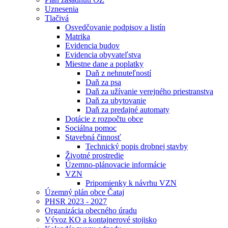
Uznesenia
Tlačivá
Osvedčovanie podpisov a listín
Matrika
Evidencia budov
Evidencia obyvateľstva
Miestne dane a poplatky
Daň z nehnuteľností
Daň za psa
Daň za užívanie verejného priestranstva
Daň za ubytovanie
Daň za predajné automaty
Dotácie z rozpočtu obce
Sociálna pomoc
Stavebná činnosť
Technický popis drobnej stavby
Životné prostredie
Územno-plánovacie informácie
VZN
Pripomienky k návrhu VZN
Územný plán obce Čataj
PHSR 2023 - 2027
Organizácia obecného úradu
Vývoz KO a kontajnerové stojisko