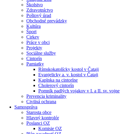
Školstvo
Zdravotníctvo
Poštový úrad
Obchodné prevádzky
Kultúra
Šport
Cirkev
Práce v obci
Projekty
Sociálne služby
Cintorín
Pamiatky
Rímskokatolícky kostol v Čataji
Evanjelicky a. v. kostol v Čataji
Kaplnka na cintoríne
Cholerový cintorín
Pomník padlých vojakov v I. a II. sv. vojne
Prevencia kriminality
Civilná ochrana
Samospráva
Starosta obce
Hlavný kontrolór
Poslanci OZ
Komisie OZ
Plán zasadnutí OZ