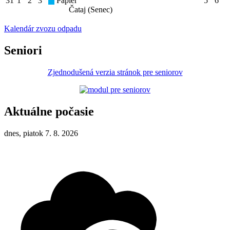
31
1
2
3
Papier
5
6
Čataj (Senec)
Kalendár zvozu odpadu
Seniori
Zjednodušená verzia stránok pre seniorov
Aktuálne počasie
dnes, piatok 7. 8. 2026