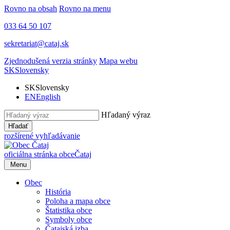
Rovno na obsah
Rovno na menu
033 64 50 107
sekretariat@cataj.sk
Zjednodušená verzia stránky
Mapa webu
SK
Slovensky
SK
Slovensky
EN
English
Hľadaný výraz
Hľadať
rozšírené vyhľadávanie
oficiálna stránka obce
Čataj
Menu
Obec
História
Poloha a mapa obce
Štatistika obce
Symboly obce
Čatajská izba