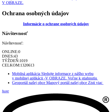
V OBRAZE.
Ochrana osobných údajov
Informácie o ochrane osobných údajov
Návštevnosť
Návštevnosť:
ONLINE:
0
DNES:
43
TÝŽDEŇ:
1019
CELKOM:
1320613
Mobilná aplikácia
Sledujte informace z nášho webu
v mobilnej aplikácii -V OBRAZE.
Voľne k stiahnutiu
Geoportál našej obce
Mapový portál našej obce
Zisti viac
hore