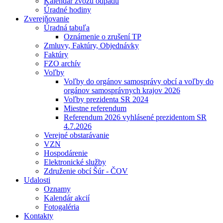
Kalendár zvozu odpadu
Úradné hodiny
Zverejňovanie
Úradná tabuľa
Oznámenie o zrušení TP
Zmluvy, Faktúry, Objednávky
Faktúry
FZO archív
Voľby
Voľby do orgánov samosprávy obcí a voľby do
orgánov samosprávnych krajov 2026
Voľby prezidenta SR 2024
Miestne referendum
Referendum 2026 vyhlásené prezidentom SR
4.7.2026
Verejné obstarávanie
VZN
Hospodárenie
Elektronické služby
Združenie obcí Šúr - ČOV
Udalosti
Oznamy
Kalendár akcií
Fotogaléria
Kontakty