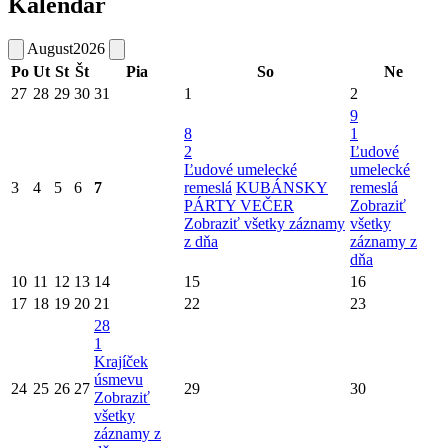
Kalendár
August
2026
Po
Ut
St
Št
Pia
So
Ne
27
28
29
30
31
1
2
9
8
1
2
Ľudové
Ľudové umelecké
umelecké
3
4
5
6
7
remeslá
KUBÁNSKY
remeslá
PÁRTY VEČER
Zobraziť
Zobraziť všetky záznamy
všetky
z dňa
záznamy z
dňa
10
11
12
13
14
15
16
17
18
19
20
21
22
23
28
1
Krajíček
úsmevu
24
25
26
27
29
30
Zobraziť
všetky
záznamy z