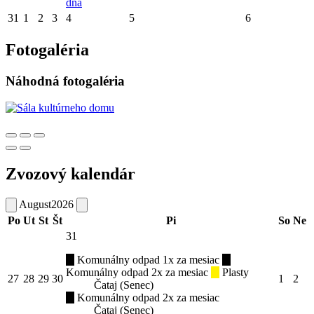
dňa
31
1
2
3
4
5
6
Fotogaléria
Náhodná fotogaléria
Zvozový kalendár
August
2026
Po
Ut
St
Št
Pi
So
Ne
31
Komunálny odpad 1x za mesiac
Komunálny odpad 2x za mesiac
Plasty
27
28
29
30
1
2
Čataj (Senec)
Komunálny odpad 2x za mesiac
Čataj (Senec)