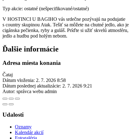
Typ akcie: ostatné (nešpecifikované/ostatné)
V HOSTINCI U BAGIHO vás srdečne pozývajú na podujatie
s country skupinou Atak. Tešiť sa môžete na chutné jedlo, ako je
cigánska pečienka, ryby a guláš. Príďte si užiť skvelú atmosféru,
jedlo a hudbu pod holým nebom.
Ďalšie informácie
Adresa miesta konania
Čataj
Dátum vloženia:
2. 7. 2026 8:58
Dátum poslednej aktualizácie:
2. 7. 2026 9:21
Autor:
správca webu admin
Udalosti
Oznamy
Kalendár akcií
Fotogaléria