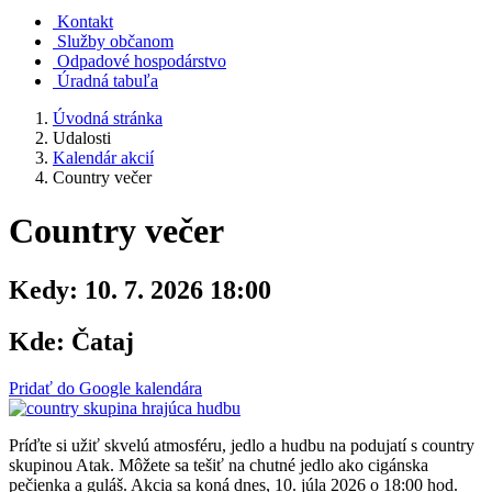
Kontakt
Služby občanom
Odpadové hospodárstvo
Úradná tabuľa
Úvodná stránka
Udalosti
Kalendár akcií
Country večer
Country večer
Kedy:
10. 7. 2026 18:00
Kde:
Čataj
Pridať do Google kalendára
Príďte si užiť skvelú atmosféru, jedlo a hudbu na podujatí s country
skupinou Atak. Môžete sa tešiť na chutné jedlo ako cigánska
pečienka a guláš. Akcia sa koná dnes, 10. júla 2026 o 18:00 hod.