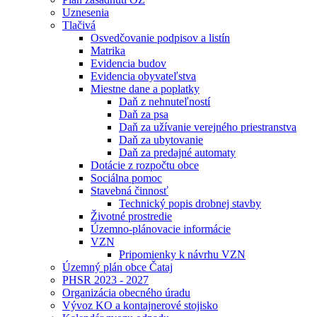
Uznesenia
Tlačivá
Osvedčovanie podpisov a listín
Matrika
Evidencia budov
Evidencia obyvateľstva
Miestne dane a poplatky
Daň z nehnuteľností
Daň za psa
Daň za užívanie verejného priestranstva
Daň za ubytovanie
Daň za predajné automaty
Dotácie z rozpočtu obce
Sociálna pomoc
Stavebná činnosť
Technický popis drobnej stavby
Životné prostredie
Územno-plánovacie informácie
VZN
Pripomienky k návrhu VZN
Územný plán obce Čataj
PHSR 2023 - 2027
Organizácia obecného úradu
Vývoz KO a kontajnerové stojisko