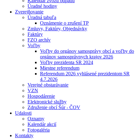
Kalendár zvozu odpadu
Úradné hodiny
Zverejňovanie
Úradná tabuľa
Oznámenie o zrušení TP
Zmluvy, Faktúry, Objednávky
Faktúry
FZO archív
Voľby
Voľby do orgánov samosprávy obcí a voľby do
orgánov samosprávnych krajov 2026
Voľby prezidenta SR 2024
Miestne referendum
Referendum 2026 vyhlásené prezidentom SR
4.7.2026
Verejné obstarávanie
VZN
Hospodárenie
Elektronické služby
Združenie obcí Šúr - ČOV
Udalosti
Oznamy
Kalendár akcií
Fotogaléria
Kontakty