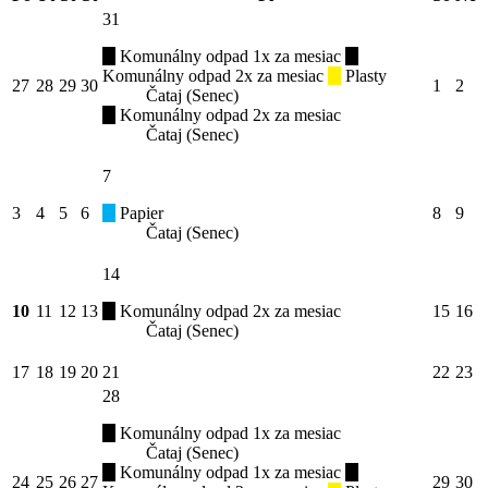
31
Komunálny odpad 1x za mesiac
Komunálny odpad 2x za mesiac
Plasty
27
28
29
30
1
2
Čataj (Senec)
Komunálny odpad 2x za mesiac
Čataj (Senec)
7
3
4
5
6
Papier
8
9
Čataj (Senec)
14
10
11
12
13
Komunálny odpad 2x za mesiac
15
16
Čataj (Senec)
17
18
19
20
21
22
23
28
Komunálny odpad 1x za mesiac
Čataj (Senec)
Komunálny odpad 1x za mesiac
24
25
26
27
29
30