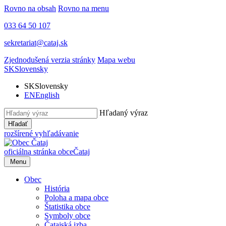
Rovno na obsah
Rovno na menu
033 64 50 107
sekretariat@cataj.sk
Zjednodušená verzia stránky
Mapa webu
SK
Slovensky
SK
Slovensky
EN
English
Hľadaný výraz
Hľadať
rozšírené vyhľadávanie
oficiálna stránka obce
Čataj
Menu
Obec
História
Poloha a mapa obce
Štatistika obce
Symboly obce
Čatajská izba