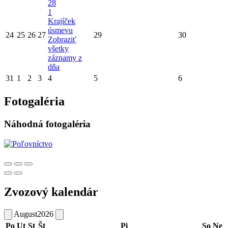
28
1
Krajíček
úsmevu
24
25
26
27
29
30
Zobraziť
všetky
záznamy z
dňa
31
1
2
3
4
5
6
Fotogaléria
Náhodná fotogaléria
Zvozový kalendár
August
2026
Po
Ut
St
Št
Pi
So
Ne