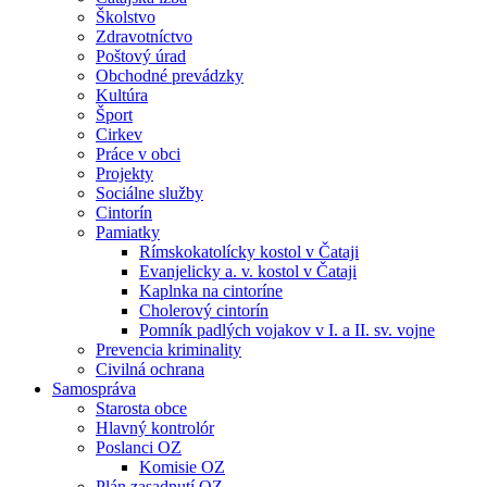
Školstvo
Zdravotníctvo
Poštový úrad
Obchodné prevádzky
Kultúra
Šport
Cirkev
Práce v obci
Projekty
Sociálne služby
Cintorín
Pamiatky
Rímskokatolícky kostol v Čataji
Evanjelicky a. v. kostol v Čataji
Kaplnka na cintoríne
Cholerový cintorín
Pomník padlých vojakov v I. a II. sv. vojne
Prevencia kriminality
Civilná ochrana
Samospráva
Starosta obce
Hlavný kontrolór
Poslanci OZ
Komisie OZ
Plán zasadnutí OZ