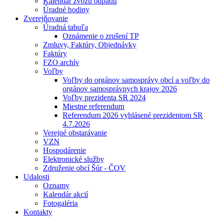
Kalendár zvozu odpadu
Úradné hodiny
Zverejňovanie
Úradná tabuľa
Oznámenie o zrušení TP
Zmluvy, Faktúry, Objednávky
Faktúry
FZO archív
Voľby
Voľby do orgánov samosprávy obcí a voľby do
orgánov samosprávnych krajov 2026
Voľby prezidenta SR 2024
Miestne referendum
Referendum 2026 vyhlásené prezidentom SR
4.7.2026
Verejné obstarávanie
VZN
Hospodárenie
Elektronické služby
Združenie obcí Šúr - ČOV
Udalosti
Oznamy
Kalendár akcií
Fotogaléria
Kontakty