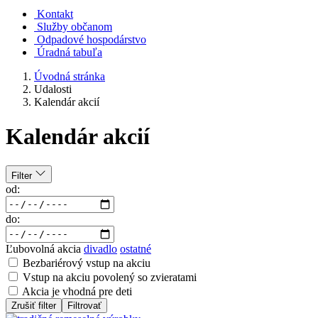
Kontakt
Služby občanom
Odpadové hospodárstvo
Úradná tabuľa
Úvodná stránka
Udalosti
Kalendár akcií
Kalendár akcií
Filter
od:
do:
Ľubovolná akcia
divadlo
ostatné
Bezbariérový vstup na akciu
Vstup na akciu povolený so zvieratami
Akcia je vhodná pre deti
Zrušiť filter
Filtrovať