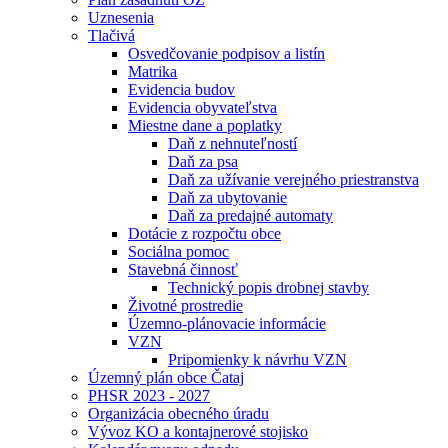
Uznesenia
Tlačivá
Osvedčovanie podpisov a listín
Matrika
Evidencia budov
Evidencia obyvateľstva
Miestne dane a poplatky
Daň z nehnuteľností
Daň za psa
Daň za užívanie verejného priestranstva
Daň za ubytovanie
Daň za predajné automaty
Dotácie z rozpočtu obce
Sociálna pomoc
Stavebná činnosť
Technický popis drobnej stavby
Životné prostredie
Územno-plánovacie informácie
VZN
Pripomienky k návrhu VZN
Územný plán obce Čataj
PHSR 2023 - 2027
Organizácia obecného úradu
Vývoz KO a kontajnerové stojisko