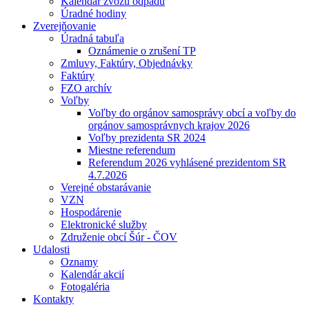
Kalendár zvozu odpadu
Úradné hodiny
Zverejňovanie
Úradná tabuľa
Oznámenie o zrušení TP
Zmluvy, Faktúry, Objednávky
Faktúry
FZO archív
Voľby
Voľby do orgánov samosprávy obcí a voľby do
orgánov samosprávnych krajov 2026
Voľby prezidenta SR 2024
Miestne referendum
Referendum 2026 vyhlásené prezidentom SR
4.7.2026
Verejné obstarávanie
VZN
Hospodárenie
Elektronické služby
Združenie obcí Šúr - ČOV
Udalosti
Oznamy
Kalendár akcií
Fotogaléria
Kontakty