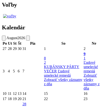
Voľby
Kalendár
August
2026
Po
Ut
St
Št
Pia
So
Ne
27
28
29
30
31
1
2
9
8
1
2
Ľudové
KUBÁNSKY PÁRTY
umelecké
3
4
5
6
7
VEČER
Ľudové
remeslá
umelecké remeslá
Zobraziť
Zobraziť všetky záznamy
všetky
z dňa
záznamy z
dňa
10
11
12
13
14
15
16
17
18
19
20
21
22
23
28