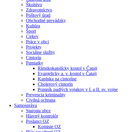
Školstvo
Zdravotníctvo
Poštový úrad
Obchodné prevádzky
Kultúra
Šport
Cirkev
Práce v obci
Projekty
Sociálne služby
Cintorín
Pamiatky
Rímskokatolícky kostol v Čataji
Evanjelicky a. v. kostol v Čataji
Kaplnka na cintoríne
Cholerový cintorín
Pomník padlých vojakov v I. a II. sv. vojne
Prevencia kriminality
Civilná ochrana
Samospráva
Starosta obce
Hlavný kontrolór
Poslanci OZ
Komisie OZ
Plán zasadnutí OZ