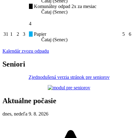
Čataj (Senec)
Komunálny odpad 2x za mesiac
Čataj (Senec)
4
31
1
2
3
Papier
5
6
Čataj (Senec)
Kalendár zvozu odpadu
Seniori
Zjednodušená verzia stránok pre seniorov
Aktuálne počasie
dnes, nedeľa 9. 8. 2026