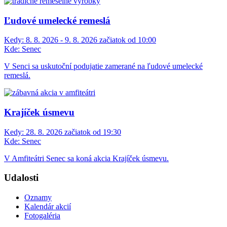
Ľudové umelecké remeslá
Kedy:
8. 8. 2026 - 9. 8. 2026 začiatok od 10:00
Kde:
Senec
V Senci sa uskutoční podujatie zamerané na ľudové umelecké
remeslá.
Krajíček úsmevu
Kedy:
28. 8. 2026 začiatok od 19:30
Kde:
Senec
V Amfiteátri Senec sa koná akcia Krajíček úsmevu.
Udalosti
Oznamy
Kalendár akcií
Fotogaléria