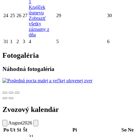
1
Krajíček
úsmevu
24
25
26
27
29
30
Zobraziť
všetky
záznamy z
dňa
31
1
2
3
4
5
6
Fotogaléria
Náhodná fotogaléria
Zvozový kalendár
August
2026
Po
Ut
St
Št
Pi
So
Ne
31