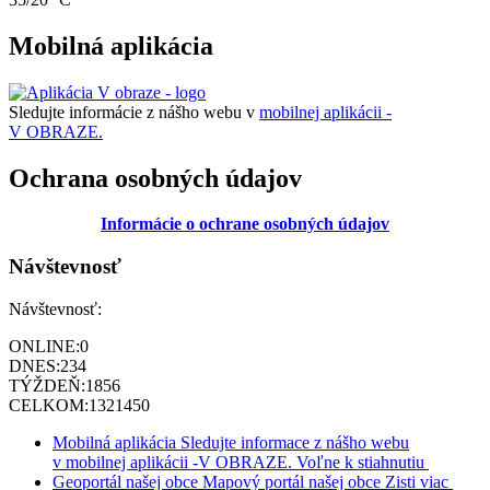
Mobilná aplikácia
Sledujte informácie z nášho webu v
mobilnej aplikácii -
V OBRAZE.
Ochrana osobných údajov
Informácie o ochrane osobných údajov
Návštevnosť
Návštevnosť:
ONLINE:
0
DNES:
234
TÝŽDEŇ:
1856
CELKOM:
1321450
Mobilná aplikácia
Sledujte informace z nášho webu
v mobilnej aplikácii -V OBRAZE.
Voľne k stiahnutiu
Geoportál našej obce
Mapový portál našej obce
Zisti viac