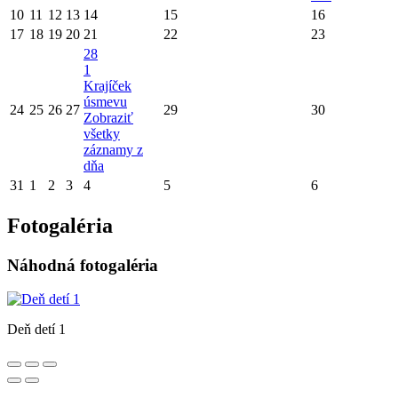
10
11
12
13
14
15
16
17
18
19
20
21
22
23
28
1
Krajíček
úsmevu
24
25
26
27
29
30
Zobraziť
všetky
záznamy z
dňa
31
1
2
3
4
5
6
Fotogaléria
Náhodná fotogaléria
Deň detí 1