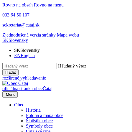
Rovno na obsah
Rovno na menu
033 64 50 107
sekretariat@cataj.sk
Zjednodušená verzia stránky
Mapa webu
SK
Slovensky
SK
Slovensky
EN
English
Hľadaný výraz
Hľadať
rozšírené vyhľadávanie
oficiálna stránka obce
Čataj
Menu
Obec
História
Poloha a mapa obce
Štatistika obce
Symboly obce
Čatajská izba