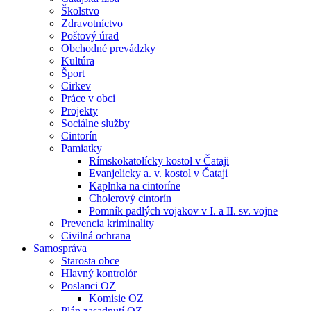
Školstvo
Zdravotníctvo
Poštový úrad
Obchodné prevádzky
Kultúra
Šport
Cirkev
Práce v obci
Projekty
Sociálne služby
Cintorín
Pamiatky
Rímskokatolícky kostol v Čataji
Evanjelicky a. v. kostol v Čataji
Kaplnka na cintoríne
Cholerový cintorín
Pomník padlých vojakov v I. a II. sv. vojne
Prevencia kriminality
Civilná ochrana
Samospráva
Starosta obce
Hlavný kontrolór
Poslanci OZ
Komisie OZ
Plán zasadnutí OZ