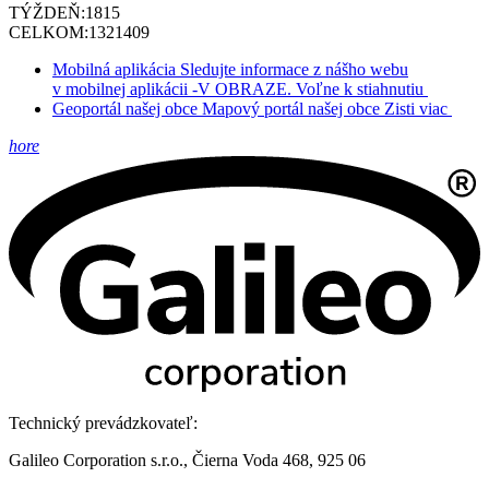
TÝŽDEŇ:
1815
CELKOM:
1321409
Mobilná aplikácia
Sledujte informace z nášho webu
v mobilnej aplikácii -V OBRAZE.
Voľne k stiahnutiu
Geoportál našej obce
Mapový portál našej obce
Zisti viac
hore
Technický prevádzkovateľ:
Galileo Corporation s.r.o., Čierna Voda 468, 925 06