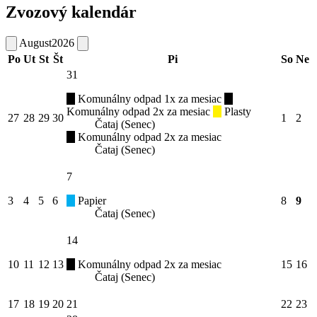
Zvozový kalendár
August
2026
Po
Ut
St
Št
Pi
So
Ne
31
Komunálny odpad 1x za mesiac
Komunálny odpad 2x za mesiac
Plasty
27
28
29
30
1
2
Čataj (Senec)
Komunálny odpad 2x za mesiac
Čataj (Senec)
7
3
4
5
6
Papier
8
9
Čataj (Senec)
14
10
11
12
13
Komunálny odpad 2x za mesiac
15
16
Čataj (Senec)
17
18
19
20
21
22
23