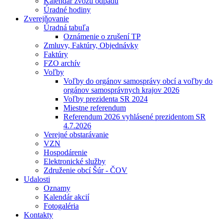
Kalendár zvozu odpadu
Úradné hodiny
Zverejňovanie
Úradná tabuľa
Oznámenie o zrušení TP
Zmluvy, Faktúry, Objednávky
Faktúry
FZO archív
Voľby
Voľby do orgánov samosprávy obcí a voľby do
orgánov samosprávnych krajov 2026
Voľby prezidenta SR 2024
Miestne referendum
Referendum 2026 vyhlásené prezidentom SR
4.7.2026
Verejné obstarávanie
VZN
Hospodárenie
Elektronické služby
Združenie obcí Šúr - ČOV
Udalosti
Oznamy
Kalendár akcií
Fotogaléria
Kontakty