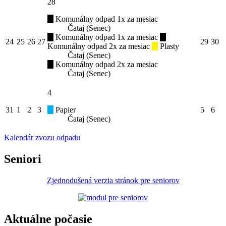
28
Komunálny odpad 1x za mesiac
Čataj (Senec)
Komunálny odpad 1x za mesiac
24
25
26
27
29
30
Komunálny odpad 2x za mesiac
Plasty
Čataj (Senec)
Komunálny odpad 2x za mesiac
Čataj (Senec)
4
31
1
2
3
Papier
5
6
Čataj (Senec)
Kalendár zvozu odpadu
Seniori
Zjednodušená verzia stránok pre seniorov
Aktuálne počasie