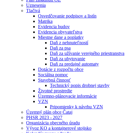
Uznesenia
Tlačivá
Osvedčovanie podpisov a listín
Matrika
Evidencia budov
Evidencia obyvateľstva
Miestne dane a poplatky
Daň z nehnuteľností
Daň za psa
Daň za užívanie verejného priestranstva
Daň za ubytovanie
Daň za predajné automaty
Dotácie z rozpočtu obce
Sociálna pomoc
Stavebná činnosť
Technický popis drobnej stavby
Životné prostredie
Územno-plánovacie informácie
VZN
Pripomienky k návrhu VZN
Územný plán obce Čataj
PHSR 2023 - 2027
Organizácia obecného úradu
Vývoz KO a kontajnerové stojisko