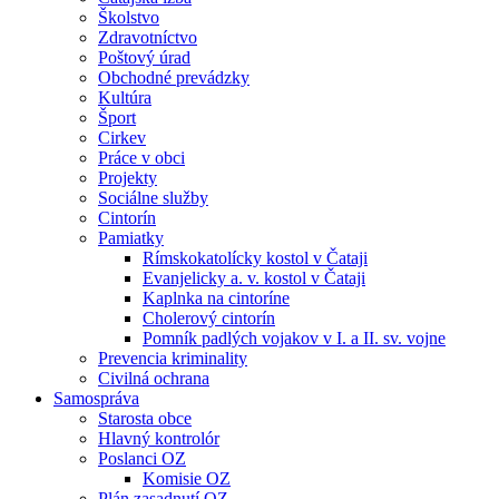
Školstvo
Zdravotníctvo
Poštový úrad
Obchodné prevádzky
Kultúra
Šport
Cirkev
Práce v obci
Projekty
Sociálne služby
Cintorín
Pamiatky
Rímskokatolícky kostol v Čataji
Evanjelicky a. v. kostol v Čataji
Kaplnka na cintoríne
Cholerový cintorín
Pomník padlých vojakov v I. a II. sv. vojne
Prevencia kriminality
Civilná ochrana
Samospráva
Starosta obce
Hlavný kontrolór
Poslanci OZ
Komisie OZ
Plán zasadnutí OZ