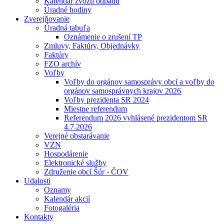
Kalendár zvozu odpadu
Úradné hodiny
Zverejňovanie
Úradná tabuľa
Oznámenie o zrušení TP
Zmluvy, Faktúry, Objednávky
Faktúry
FZO archív
Voľby
Voľby do orgánov samosprávy obcí a voľby do
orgánov samosprávnych krajov 2026
Voľby prezidenta SR 2024
Miestne referendum
Referendum 2026 vyhlásené prezidentom SR
4.7.2026
Verejné obstarávanie
VZN
Hospodárenie
Elektronické služby
Združenie obcí Šúr - ČOV
Udalosti
Oznamy
Kalendár akcií
Fotogaléria
Kontakty