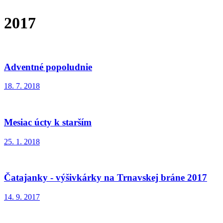
2017
Adventné popoludnie
18. 7. 2018
Mesiac úcty k starším
25. 1. 2018
Čatajanky - výšivkárky na Trnavskej bráne 2017
14. 9. 2017