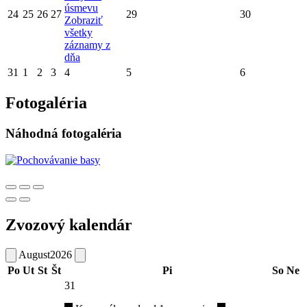
úsmevu
24
25
26
27
29
30
Zobraziť
všetky
záznamy z
dňa
31
1
2
3
4
5
6
Fotogaléria
Náhodná fotogaléria
Zvozový kalendár
August
2026
Po
Ut
St
Št
Pi
So
Ne
31