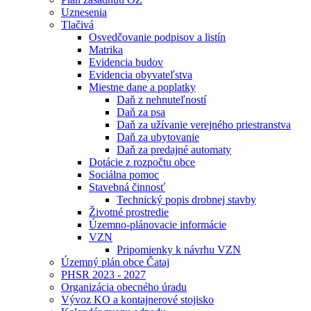
Uznesenia
Tlačivá
Osvedčovanie podpisov a listín
Matrika
Evidencia budov
Evidencia obyvateľstva
Miestne dane a poplatky
Daň z nehnuteľností
Daň za psa
Daň za užívanie verejného priestranstva
Daň za ubytovanie
Daň za predajné automaty
Dotácie z rozpočtu obce
Sociálna pomoc
Stavebná činnosť
Technický popis drobnej stavby
Životné prostredie
Územno-plánovacie informácie
VZN
Pripomienky k návrhu VZN
Územný plán obce Čataj
PHSR 2023 - 2027
Organizácia obecného úradu
Vývoz KO a kontajnerové stojisko