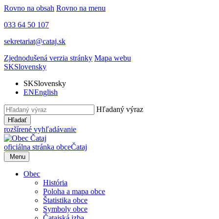
Rovno na obsah
Rovno na menu
033 64 50 107
sekretariat@cataj.sk
Zjednodušená verzia stránky
Mapa webu
SK
Slovensky
SK
Slovensky
EN
English
Hľadaný výraz
Hľadať
rozšírené vyhľadávanie
oficiálna stránka obce
Čataj
Menu
Obec
História
Poloha a mapa obce
Štatistika obce
Symboly obce
Čatajská izba