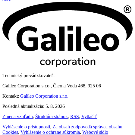
Technický prevádzkovateľ:
Galileo Corporation s.r.o., Čierna Voda 468, 925 06
Kontakt:
Galileo Corporation s.r.o.
Posledná aktualizácia: 5. 8. 2026
Zmena vzhľadu
,
Štruktúra stránok
,
RSS
,
Vytlačiť
Vyhlásenie o prístupnosti
,
Za obsah zodpovedá správca obsahu
,
Cookies
,
Vyhlásenie o ochrane súkromia
,
Webové sídlo