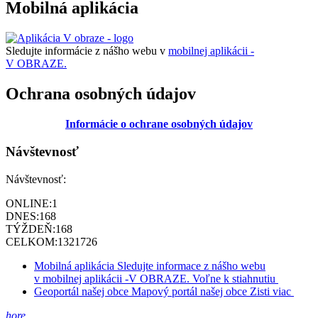
Mobilná aplikácia
Sledujte informácie z nášho webu v
mobilnej aplikácii -
V OBRAZE.
Ochrana osobných údajov
Informácie o ochrane osobných údajov
Návštevnosť
Návštevnosť:
ONLINE:
1
DNES:
168
TÝŽDEŇ:
168
CELKOM:
1321726
Mobilná aplikácia
Sledujte informace z nášho webu
v mobilnej aplikácii -V OBRAZE.
Voľne k stiahnutiu
Geoportál našej obce
Mapový portál našej obce
Zisti viac
hore