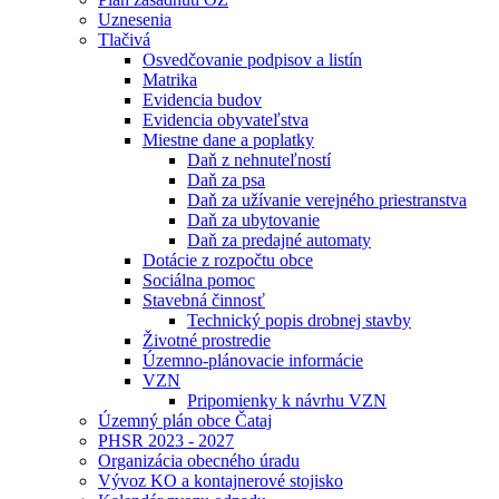
Uznesenia
Tlačivá
Osvedčovanie podpisov a listín
Matrika
Evidencia budov
Evidencia obyvateľstva
Miestne dane a poplatky
Daň z nehnuteľností
Daň za psa
Daň za užívanie verejného priestranstva
Daň za ubytovanie
Daň za predajné automaty
Dotácie z rozpočtu obce
Sociálna pomoc
Stavebná činnosť
Technický popis drobnej stavby
Životné prostredie
Územno-plánovacie informácie
VZN
Pripomienky k návrhu VZN
Územný plán obce Čataj
PHSR 2023 - 2027
Organizácia obecného úradu
Vývoz KO a kontajnerové stojisko