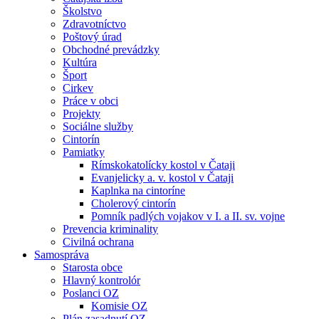
Školstvo
Zdravotníctvo
Poštový úrad
Obchodné prevádzky
Kultúra
Šport
Cirkev
Práce v obci
Projekty
Sociálne služby
Cintorín
Pamiatky
Rímskokatolícky kostol v Čataji
Evanjelicky a. v. kostol v Čataji
Kaplnka na cintoríne
Cholerový cintorín
Pomník padlých vojakov v I. a II. sv. vojne
Prevencia kriminality
Civilná ochrana
Samospráva
Starosta obce
Hlavný kontrolór
Poslanci OZ
Komisie OZ
Plán zasadnutí OZ