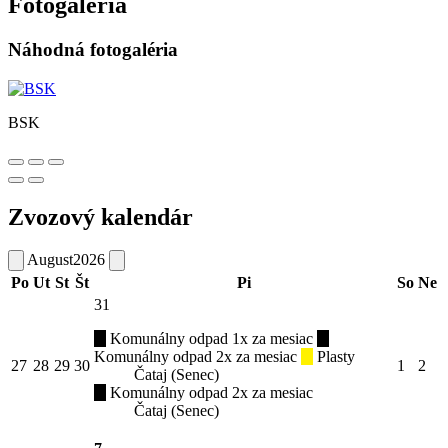
Fotogaléria
Náhodná fotogaléria
BSK
Zvozový kalendár
August
2026
Po
Ut
St
Št
Pi
So
Ne
31
Komunálny odpad 1x za mesiac
Komunálny odpad 2x za mesiac
Plasty
27
28
29
30
1
2
Čataj (Senec)
Komunálny odpad 2x za mesiac
Čataj (Senec)