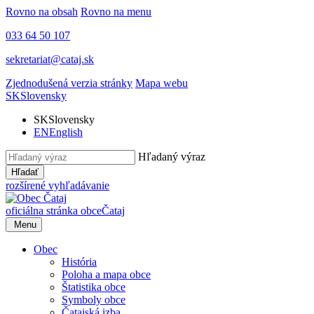
Rovno na obsah
Rovno na menu
033 64 50 107
sekretariat@cataj.sk
Zjednodušená verzia stránky
Mapa webu
SK
Slovensky
SK
Slovensky
EN
English
Hľadaný výraz
Hľadať
rozšírené vyhľadávanie
oficiálna stránka obce
Čataj
Menu
Obec
História
Poloha a mapa obce
Štatistika obce
Symboly obce
Čatajská izba