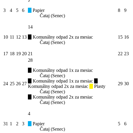
7
3
4
5
6
Papier
8
9
Čataj (Senec)
14
10
11
12
13
Komunálny odpad 2x za mesiac
15
16
Čataj (Senec)
17
18
19
20
21
22
23
28
Komunálny odpad 1x za mesiac
Čataj (Senec)
Komunálny odpad 1x za mesiac
24
25
26
27
29
30
Komunálny odpad 2x za mesiac
Plasty
Čataj (Senec)
Komunálny odpad 2x za mesiac
Čataj (Senec)
4
31
1
2
3
Papier
5
6
Čataj (Senec)