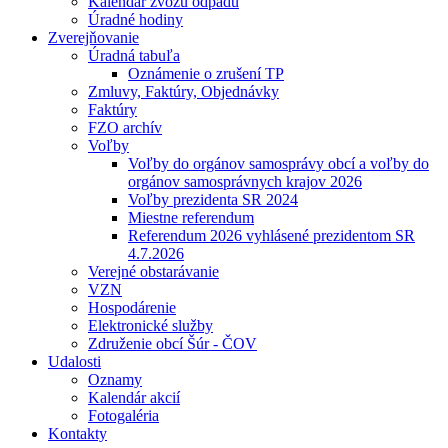
Kalendár zvozu odpadu
Úradné hodiny
Zverejňovanie
Úradná tabuľa
Oznámenie o zrušení TP
Zmluvy, Faktúry, Objednávky
Faktúry
FZO archív
Voľby
Voľby do orgánov samosprávy obcí a voľby do
orgánov samosprávnych krajov 2026
Voľby prezidenta SR 2024
Miestne referendum
Referendum 2026 vyhlásené prezidentom SR
4.7.2026
Verejné obstarávanie
VZN
Hospodárenie
Elektronické služby
Združenie obcí Šúr - ČOV
Udalosti
Oznamy
Kalendár akcií
Fotogaléria
Kontakty