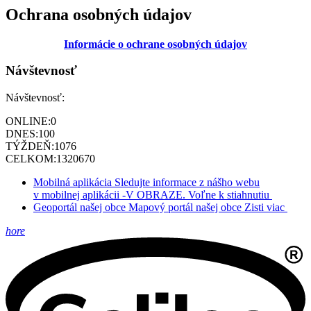
Ochrana osobných údajov
Informácie o ochrane osobných údajov
Návštevnosť
Návštevnosť:
ONLINE:
0
DNES:
100
TÝŽDEŇ:
1076
CELKOM:
1320670
Mobilná aplikácia
Sledujte informace z nášho webu
v mobilnej aplikácii -V OBRAZE.
Voľne k stiahnutiu
Geoportál našej obce
Mapový portál našej obce
Zisti viac
hore