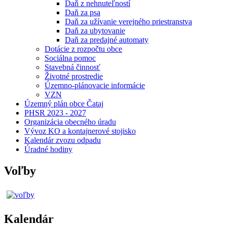
Daň z nehnuteľností
Daň za psa
Daň za užívanie verejného priestranstva
Daň za ubytovanie
Daň za predajné automaty
Dotácie z rozpočtu obce
Sociálna pomoc
Stavebná činnosť
Životné prostredie
Územno-plánovacie informácie
VZN
Územný plán obce Čataj
PHSR 2023 - 2027
Organizácia obecného úradu
Vývoz KO a kontajnerové stojisko
Kalendár zvozu odpadu
Úradné hodiny
Voľby
Kalendár