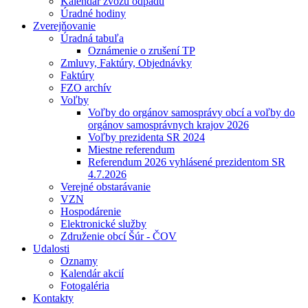
Kalendár zvozu odpadu
Úradné hodiny
Zverejňovanie
Úradná tabuľa
Oznámenie o zrušení TP
Zmluvy, Faktúry, Objednávky
Faktúry
FZO archív
Voľby
Voľby do orgánov samosprávy obcí a voľby do
orgánov samosprávnych krajov 2026
Voľby prezidenta SR 2024
Miestne referendum
Referendum 2026 vyhlásené prezidentom SR
4.7.2026
Verejné obstarávanie
VZN
Hospodárenie
Elektronické služby
Združenie obcí Šúr - ČOV
Udalosti
Oznamy
Kalendár akcií
Fotogaléria
Kontakty