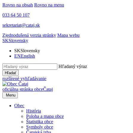
Rovno na obsah
Rovno na menu
033 64 50 107
sekretariat@cataj.sk
Zjednodušená verzia stránky
Mapa webu
SK
Slovensky
SK
Slovensky
EN
English
Hľadaný výraz
Hľadať
rozšírené vyhľadávanie
oficiálna stránka obce
Čataj
Menu
Obec
História
Poloha a mapa obce
Štatistika obce
Symboly obce
Čatajská izba