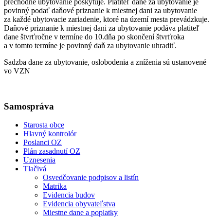
prechodné ubytovanie poskytuje. Platiteľ dane za ubytovanie je
povinný podať daňové priznanie k miestnej dani za ubytovanie
za každé ubytovacie zariadenie, ktoré na území mesta prevádzkuje.
Daňové priznanie k miestnej dani za ubytovanie podáva platiteľ
dane štvrťročne v termíne do 10.dňa po skončení štvrťroka
a v tomto termíne je povinný daň za ubytovanie uhradiť.
Sadzba dane za ubytovanie, oslobodenia a zníženia sú ustanovené
vo VZN
Samospráva
Starosta obce
Hlavný kontrolór
Poslanci OZ
Plán zasadnutí OZ
Uznesenia
Tlačivá
Osvedčovanie podpisov a listín
Matrika
Evidencia budov
Evidencia obyvateľstva
Miestne dane a poplatky