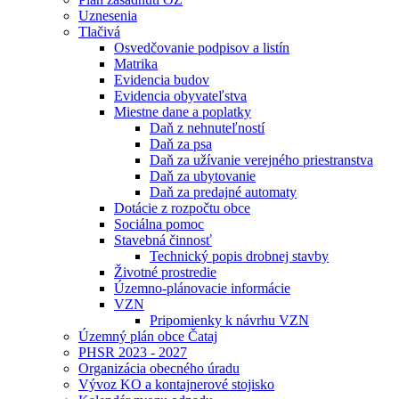
Uznesenia
Tlačivá
Osvedčovanie podpisov a listín
Matrika
Evidencia budov
Evidencia obyvateľstva
Miestne dane a poplatky
Daň z nehnuteľností
Daň za psa
Daň za užívanie verejného priestranstva
Daň za ubytovanie
Daň za predajné automaty
Dotácie z rozpočtu obce
Sociálna pomoc
Stavebná činnosť
Technický popis drobnej stavby
Životné prostredie
Územno-plánovacie informácie
VZN
Pripomienky k návrhu VZN
Územný plán obce Čataj
PHSR 2023 - 2027
Organizácia obecného úradu
Vývoz KO a kontajnerové stojisko