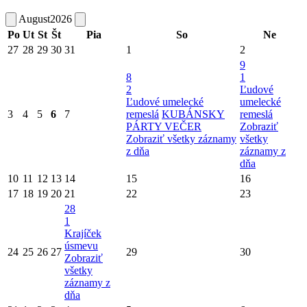
August
2026
Po
Ut
St
Št
Pia
So
Ne
27
28
29
30
31
1
2
9
8
1
2
Ľudové
Ľudové umelecké
umelecké
3
4
5
6
7
remeslá
KUBÁNSKY
remeslá
PÁRTY VEČER
Zobraziť
Zobraziť všetky záznamy
všetky
z dňa
záznamy z
dňa
10
11
12
13
14
15
16
17
18
19
20
21
22
23
28
1
Krajíček
úsmevu
24
25
26
27
29
30
Zobraziť
všetky
záznamy z
dňa