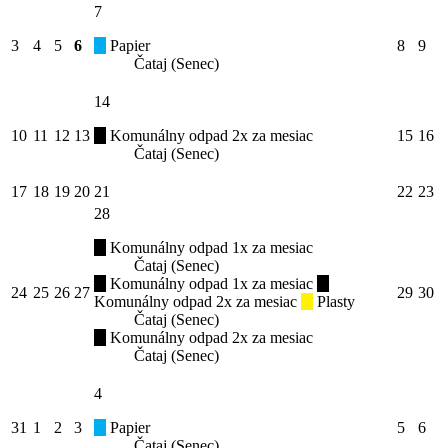
7
3
4
5
6
Papier
8
9
Čataj (Senec)
14
10
11
12
13
Komunálny odpad 2x za mesiac
15
16
Čataj (Senec)
17
18
19
20
21
22
23
28
Komunálny odpad 1x za mesiac
Čataj (Senec)
Komunálny odpad 1x za mesiac
24
25
26
27
29
30
Komunálny odpad 2x za mesiac
Plasty
Čataj (Senec)
Komunálny odpad 2x za mesiac
Čataj (Senec)
4
31
1
2
3
Papier
5
6
Čataj (Senec)