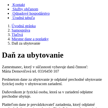
Kontakt
Služby občanom
Odpadové hospodárstvo
Úradná tabuľa
Úvodná stránka
Samospráva
Tlačivá
Miestne dane a poplatky
Daň za ubytovanie
Daň za ubytovanie
Zamestnanec, ktorý v súčasnosti vybavuje danú činnosť:
Mária Demovičová tel. 033/6450 107
Predmetom dane za ubytovanie je odplatné prechodné ubytovanie
fyzickej osoby v ubytovacom zariadení.
Daňovníkom je fyzická osoba, ktorá sa v zariadení odplatne
prechodne ubytuje.
Platiteľom dane je prevádzkovateľ zariadenia, ktorý odplatné