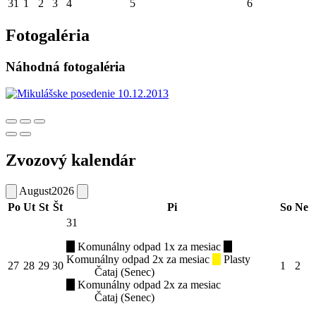
31
1
2
3
4
5
6
Fotogaléria
Náhodná fotogaléria
Zvozový kalendár
August
2026
Po
Ut
St
Št
Pi
So
Ne
31
Komunálny odpad 1x za mesiac
Komunálny odpad 2x za mesiac
Plasty
27
28
29
30
1
2
Čataj (Senec)
Komunálny odpad 2x za mesiac
Čataj (Senec)