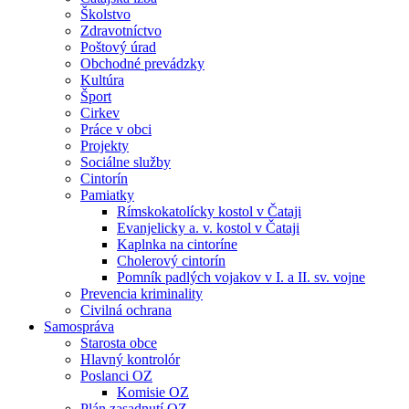
Školstvo
Zdravotníctvo
Poštový úrad
Obchodné prevádzky
Kultúra
Šport
Cirkev
Práce v obci
Projekty
Sociálne služby
Cintorín
Pamiatky
Rímskokatolícky kostol v Čataji
Evanjelicky a. v. kostol v Čataji
Kaplnka na cintoríne
Cholerový cintorín
Pomník padlých vojakov v I. a II. sv. vojne
Prevencia kriminality
Civilná ochrana
Samospráva
Starosta obce
Hlavný kontrolór
Poslanci OZ
Komisie OZ
Plán zasadnutí OZ