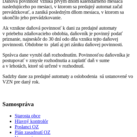
Daňová povinnosť vzniká prvým dňom kalendárneho mesiaca
nasledujúceho po mesiaci, v ktorom sa predajný automat začal
prevádzkovať, a zaniká posledným dňom mesiaca, v ktorom sa
ukončilo jeho prevádzkovanie.
Ak vznikne daňová povinnosť k dani za predajné automaty
v priebehu zdaňovacieho obdobia, daňovník je povinný podať
priznanie, najneskôr do 30 dní odo dňa vzniku tejto daňovej
povinnosti. Obdobne to platí aj pri zániku daňovej povinnosti.
Správca dane vyrubí daň rozhodnutím. Povinnosťou daňovníka je
postupovať v zmysle rozhodnutia a zaplatiť daň v sume
a v lehotách, ktoré sú určené v rozhodnutí.
Sadzby dane za predajné automaty a oslobodenia sú ustanovené vo
VZN pre daný rok.
Samospráva
Starosta obce
Hlavný kontrolór
Poslanci OZ
Plán zasadnutí OZ