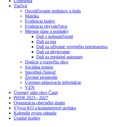
Uznesenia
Tlačivá
Osvedčovanie podpisov a listín
Matrika
Evidencia budov
Evidencia obyvateľstva
Miestne dane a poplatky
Daň z nehnuteľností
Daň za psa
Daň za užívanie verejného priestranstva
Daň za ubytovanie
Daň za predajné automaty
Dotácie z rozpočtu obce
Sociálna pomoc
Stavebná činnosť
Životné prostredie
Územno-plánovacie informácie
VZN
Územný plán obce Čataj
PHSR 2023 - 2027
Organizácia obecného úradu
Vývoz KO a kontajnerové stojisko
Kalendár zvozu odpadu
Úradné hodiny