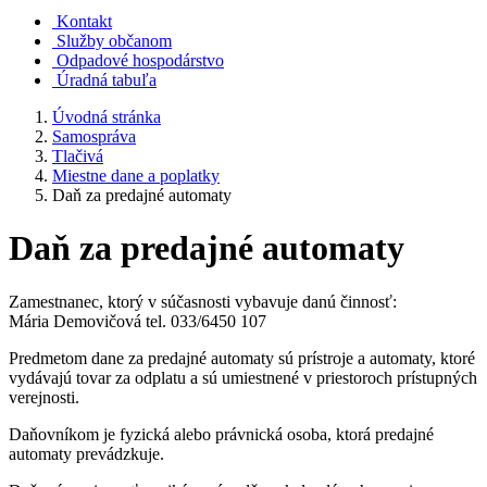
Kontakt
Služby občanom
Odpadové hospodárstvo
Úradná tabuľa
Úvodná stránka
Samospráva
Tlačivá
Miestne dane a poplatky
Daň za predajné automaty
Daň za predajné automaty
Zamestnanec, ktorý v súčasnosti vybavuje danú činnosť:
Mária Demovičová tel. 033/6450 107
Predmetom dane za predajné automaty sú prístroje a automaty, ktoré
vydávajú tovar za odplatu a sú umiestnené v priestoroch prístupných
verejnosti.
Daňovníkom je fyzická alebo právnická osoba, ktorá predajné
automaty prevádzkuje.