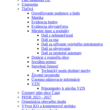
Uznesenia
Tlačivá
Osvedčovanie podpisov a listín
Matrika
Evidencia budov
Evidencia obyvateľstva
Miestne dane a poplatky
Daň z nehnuteľností
Daň za psa
Daň za užívanie verejného priestranstva
Daň za ubytovanie
Daň za predajné automaty
Dotácie z rozpočtu obce
Sociálna pomoc
Stavebná činnosť
Technický popis drobnej stavby
Životné prostredie
Územno-plánovacie informácie
VZN
Pripomienky k návrhu VZN
Územný plán obce Čataj
PHSR 2023 - 2027
Organizácia obecného úradu
Vývoz KO a kontajnerové stojisko