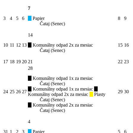
7
3
4
5
6
Papier
8
9
Čataj (Senec)
14
10
11
12
13
Komunálny odpad 2x za mesiac
15
16
Čataj (Senec)
17
18
19
20
21
22
23
28
Komunálny odpad 1x za mesiac
Čataj (Senec)
Komunálny odpad 1x za mesiac
24
25
26
27
29
30
Komunálny odpad 2x za mesiac
Plasty
Čataj (Senec)
Komunálny odpad 2x za mesiac
Čataj (Senec)
4
31
1
2
3
Papier
5
6