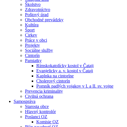
Školstvo
Zdravotníctvo
Poštový úrad
Obchodné prevádzky
Kultúra
Šport
Cirkev
Práce v obci
Projekty
Sociálne služby
Cintorín
Pamiatky
Rímskokatolícky kostol v Čataji
Evanjelicky a. v. kostol v Čataji
Kaplnka na cintoríne
Cholerový cintorín
Pomník padlých vojakov v I. a II. sv. vojne
Prevencia kriminality
Civilná ochrana
Samospráva
Starosta obce
Hlavný kontrolór
Poslanci OZ
Komisie OZ
Plán zasadnutí OZ