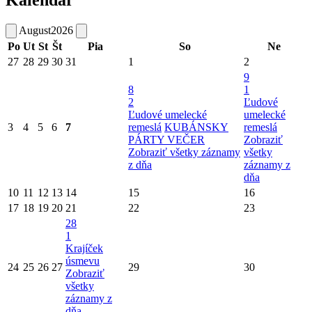
August
2026
Po
Ut
St
Št
Pia
So
Ne
27
28
29
30
31
1
2
9
8
1
2
Ľudové
Ľudové umelecké
umelecké
3
4
5
6
7
remeslá
KUBÁNSKY
remeslá
PÁRTY VEČER
Zobraziť
Zobraziť všetky záznamy
všetky
z dňa
záznamy z
dňa
10
11
12
13
14
15
16
17
18
19
20
21
22
23
28
1
Krajíček
úsmevu
24
25
26
27
29
30
Zobraziť
všetky
záznamy z
dňa