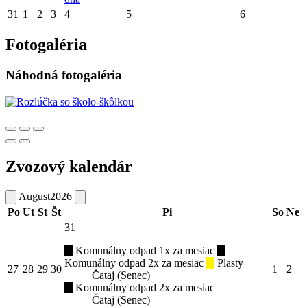
31
1
2
3
4
5
6
Fotogaléria
Náhodná fotogaléria
Zvozový kalendár
August
2026
Po
Ut
St
Št
Pi
So
Ne
31
Komunálny odpad 1x za mesiac
Komunálny odpad 2x za mesiac
Plasty
27
28
29
30
1
2
Čataj (Senec)
Komunálny odpad 2x za mesiac
Čataj (Senec)