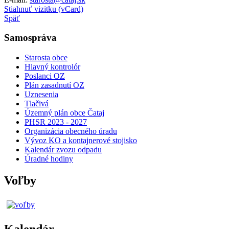
Stiahnuť vizitku (vCard)
Späť
Samospráva
Starosta obce
Hlavný kontrolór
Poslanci OZ
Plán zasadnutí OZ
Uznesenia
Tlačivá
Územný plán obce Čataj
PHSR 2023 - 2027
Organizácia obecného úradu
Vývoz KO a kontajnerové stojisko
Kalendár zvozu odpadu
Úradné hodiny
Voľby
Kalendár