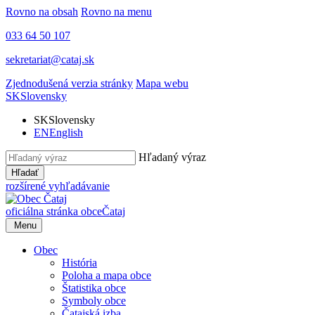
Rovno na obsah
Rovno na menu
033 64 50 107
sekretariat@cataj.sk
Zjednodušená verzia stránky
Mapa webu
SK
Slovensky
SK
Slovensky
EN
English
Hľadaný výraz
Hľadať
rozšírené vyhľadávanie
oficiálna stránka obce
Čataj
Menu
Obec
História
Poloha a mapa obce
Štatistika obce
Symboly obce
Čatajská izba