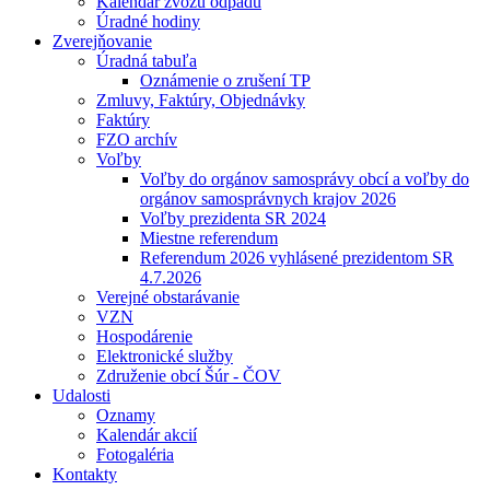
Kalendár zvozu odpadu
Úradné hodiny
Zverejňovanie
Úradná tabuľa
Oznámenie o zrušení TP
Zmluvy, Faktúry, Objednávky
Faktúry
FZO archív
Voľby
Voľby do orgánov samosprávy obcí a voľby do
orgánov samosprávnych krajov 2026
Voľby prezidenta SR 2024
Miestne referendum
Referendum 2026 vyhlásené prezidentom SR
4.7.2026
Verejné obstarávanie
VZN
Hospodárenie
Elektronické služby
Združenie obcí Šúr - ČOV
Udalosti
Oznamy
Kalendár akcií
Fotogaléria
Kontakty