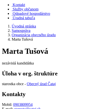
Kontakt
Služby občanom
Odpadové hospodárstvo
Úradná tabuľa
Úvodná stránka
Samospráva
Organizácia obecného úradu
Marta Tušová
Marta Tušová
nezávislá kandidátka
Úloha v org. štruktúre
starostka obce -
Obecný úrad Čataj
Kontakty
Mobil:
0903809954
E-mail:
starosta@cataj.sk