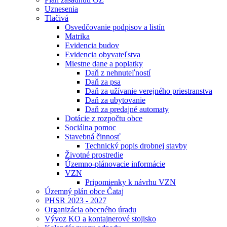
Uznesenia
Tlačivá
Osvedčovanie podpisov a listín
Matrika
Evidencia budov
Evidencia obyvateľstva
Miestne dane a poplatky
Daň z nehnuteľností
Daň za psa
Daň za užívanie verejného priestranstva
Daň za ubytovanie
Daň za predajné automaty
Dotácie z rozpočtu obce
Sociálna pomoc
Stavebná činnosť
Technický popis drobnej stavby
Životné prostredie
Územno-plánovacie informácie
VZN
Pripomienky k návrhu VZN
Územný plán obce Čataj
PHSR 2023 - 2027
Organizácia obecného úradu
Vývoz KO a kontajnerové stojisko