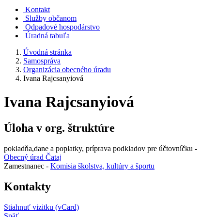
Kontakt
Služby občanom
Odpadové hospodárstvo
Úradná tabuľa
Úvodná stránka
Samospráva
Organizácia obecného úradu
Ivana Rajcsanyiová
Ivana Rajcsanyiová
Úloha v org. štruktúre
pokladňa,dane a poplatky, príprava podkladov pre účtovníčku -
Obecný úrad Čataj
Zamestnanec -
Komisia školstva, kultúry a športu
Kontakty
Stiahnuť vizitku (vCard)
Späť