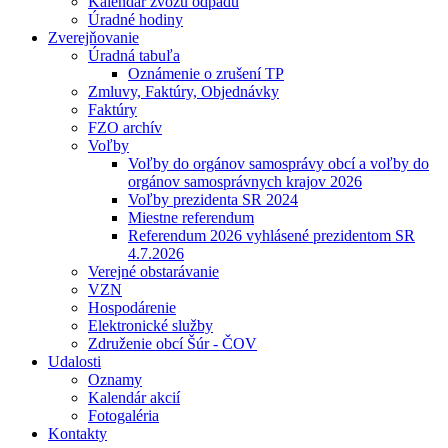
Kalendár zvozu odpadu
Úradné hodiny
Zverejňovanie
Úradná tabuľa
Oznámenie o zrušení TP
Zmluvy, Faktúry, Objednávky
Faktúry
FZO archív
Voľby
Voľby do orgánov samosprávy obcí a voľby do
orgánov samosprávnych krajov 2026
Voľby prezidenta SR 2024
Miestne referendum
Referendum 2026 vyhlásené prezidentom SR
4.7.2026
Verejné obstarávanie
VZN
Hospodárenie
Elektronické služby
Združenie obcí Šúr - ČOV
Udalosti
Oznamy
Kalendár akcií
Fotogaléria
Kontakty