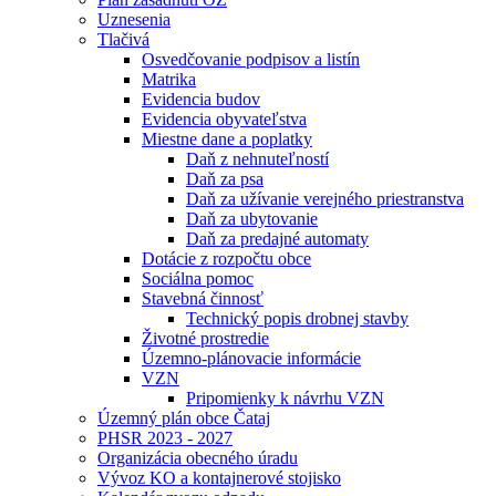
Uznesenia
Tlačivá
Osvedčovanie podpisov a listín
Matrika
Evidencia budov
Evidencia obyvateľstva
Miestne dane a poplatky
Daň z nehnuteľností
Daň za psa
Daň za užívanie verejného priestranstva
Daň za ubytovanie
Daň za predajné automaty
Dotácie z rozpočtu obce
Sociálna pomoc
Stavebná činnosť
Technický popis drobnej stavby
Životné prostredie
Územno-plánovacie informácie
VZN
Pripomienky k návrhu VZN
Územný plán obce Čataj
PHSR 2023 - 2027
Organizácia obecného úradu
Vývoz KO a kontajnerové stojisko