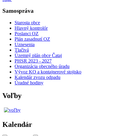
Samospráva
Starosta obce
Hlavný kontrolór
Poslanci OZ
Plán zasadnutí OZ
Uznesenia
Tlačivá
Územný plán obce Čataj
PHSR 2023 - 2027
Organizácia obecného úradu
Vývoz KO a kontajnerové stojisko
Kalendár zvozu odpadu
Úradné hodiny
Voľby
Kalendár