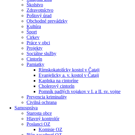
Školstvo
Zdravotníctvo
Poštový úrad
Obchodné prevádzky
Kultúra
Šport
Cirkev
Práce v obci
Projekty
Sociálne služby
Cintorín
Pamiatky
Rímskokatolícky kostol v Čataji
Evanjelicky a. v. kostol v Čataji
Kaplnka na cintoríne
Cholerový cintorín
Pomník padlých vojakov v I. a II. sv. vojne
Prevencia kriminality
Civilná ochrana
Samospráva
Starosta obce
Hlavný kontrolór
Poslanci OZ
Komisie OZ
Plán zasadnutí OZ