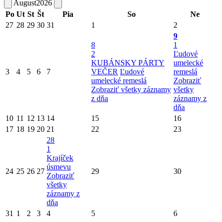
August
2026
Po
Ut
St
Št
Pia
So
Ne
27
28
29
30
31
1
2
9
8
1
2
Ľudové
KUBÁNSKY PÁRTY
umelecké
3
4
5
6
7
VEČER
Ľudové
remeslá
umelecké remeslá
Zobraziť
Zobraziť všetky záznamy
všetky
z dňa
záznamy z
dňa
10
11
12
13
14
15
16
17
18
19
20
21
22
23
28
1
Krajíček
úsmevu
24
25
26
27
29
30
Zobraziť
všetky
záznamy z
dňa
31
1
2
3
4
5
6