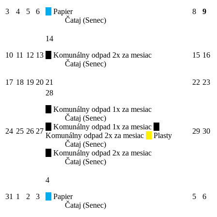
3
4
5
6
Papier
8
9
Čataj (Senec)
14
10
11
12
13
Komunálny odpad 2x za mesiac
15
16
Čataj (Senec)
17
18
19
20
21
22
23
28
Komunálny odpad 1x za mesiac
Čataj (Senec)
Komunálny odpad 1x za mesiac
24
25
26
27
29
30
Komunálny odpad 2x za mesiac
Plasty
Čataj (Senec)
Komunálny odpad 2x za mesiac
Čataj (Senec)
4
31
1
2
3
Papier
5
6
Čataj (Senec)