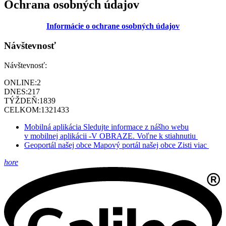
Ochrana osobných údajov
Informácie o ochrane osobných údajov
Návštevnosť
Návštevnosť:
ONLINE:
2
DNES:
217
TÝŽDEŇ:
1839
CELKOM:
1321433
Mobilná aplikácia
Sledujte informace z nášho webu
v mobilnej aplikácii -V OBRAZE.
Voľne k stiahnutiu
Geoportál našej obce
Mapový portál našej obce
Zisti viac
hore