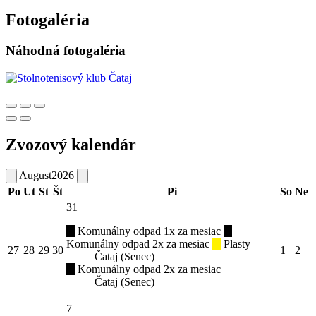
Fotogaléria
Náhodná fotogaléria
Zvozový kalendár
August
2026
Po
Ut
St
Št
Pi
So
Ne
31
Komunálny odpad 1x za mesiac
Komunálny odpad 2x za mesiac
Plasty
27
28
29
30
1
2
Čataj (Senec)
Komunálny odpad 2x za mesiac
Čataj (Senec)
7