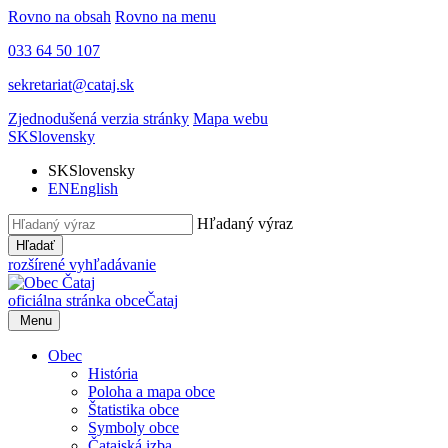
Rovno na obsah
Rovno na menu
033 64 50 107
sekretariat@cataj.sk
Zjednodušená verzia stránky
Mapa webu
SK
Slovensky
SK
Slovensky
EN
English
Hľadaný výraz
Hľadať
rozšírené vyhľadávanie
oficiálna stránka obce
Čataj
Menu
Obec
História
Poloha a mapa obce
Štatistika obce
Symboly obce
Čatajská izba