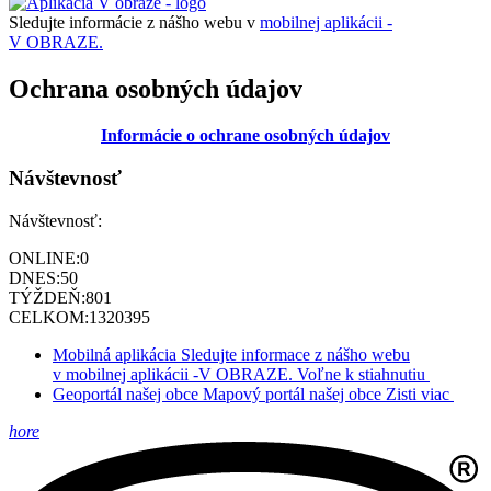
Sledujte informácie z nášho webu v
mobilnej aplikácii -
V OBRAZE.
Ochrana osobných údajov
Informácie o ochrane osobných údajov
Návštevnosť
Návštevnosť:
ONLINE:
0
DNES:
50
TÝŽDEŇ:
801
CELKOM:
1320395
Mobilná aplikácia
Sledujte informace z nášho webu
v mobilnej aplikácii -V OBRAZE.
Voľne k stiahnutiu
Geoportál našej obce
Mapový portál našej obce
Zisti viac
hore