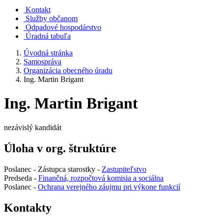
Kontakt
Služby občanom
Odpadové hospodárstvo
Úradná tabuľa
Úvodná stránka
Samospráva
Organizácia obecného úradu
Ing. Martin Brigant
Ing. Martin Brigant
nezávislý kandidát
Úloha v org. štruktúre
Poslanec - Zástupca starostky -
Zastupiteľstvo
Predseda -
Finančná, rozpočtová komisia a sociálna
Poslanec -
Ochrana verejného záujmu pri výkone funkcií
Kontakty