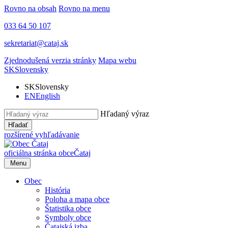
Rovno na obsah
Rovno na menu
033 64 50 107
sekretariat@cataj.sk
Zjednodušená verzia stránky
Mapa webu
SK
Slovensky
SK
Slovensky
EN
English
Hľadaný výraz
Hľadať
rozšírené vyhľadávanie
oficiálna stránka obce
Čataj
Menu
Obec
História
Poloha a mapa obce
Štatistika obce
Symboly obce
Čatajská izba