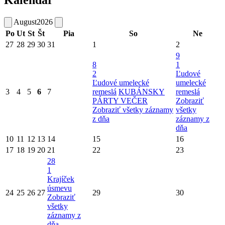
August
2026
Po
Ut
St
Št
Pia
So
Ne
27
28
29
30
31
1
2
9
8
1
2
Ľudové
Ľudové umelecké
umelecké
3
4
5
6
7
remeslá
KUBÁNSKY
remeslá
PÁRTY VEČER
Zobraziť
Zobraziť všetky záznamy
všetky
z dňa
záznamy z
dňa
10
11
12
13
14
15
16
17
18
19
20
21
22
23
28
1
Krajíček
úsmevu
24
25
26
27
29
30
Zobraziť
všetky
záznamy z
dňa