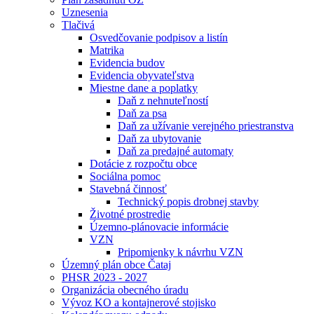
Uznesenia
Tlačivá
Osvedčovanie podpisov a listín
Matrika
Evidencia budov
Evidencia obyvateľstva
Miestne dane a poplatky
Daň z nehnuteľností
Daň za psa
Daň za užívanie verejného priestranstva
Daň za ubytovanie
Daň za predajné automaty
Dotácie z rozpočtu obce
Sociálna pomoc
Stavebná činnosť
Technický popis drobnej stavby
Životné prostredie
Územno-plánovacie informácie
VZN
Pripomienky k návrhu VZN
Územný plán obce Čataj
PHSR 2023 - 2027
Organizácia obecného úradu
Vývoz KO a kontajnerové stojisko