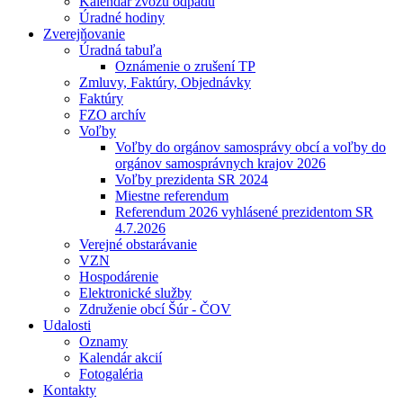
Kalendár zvozu odpadu
Úradné hodiny
Zverejňovanie
Úradná tabuľa
Oznámenie o zrušení TP
Zmluvy, Faktúry, Objednávky
Faktúry
FZO archív
Voľby
Voľby do orgánov samosprávy obcí a voľby do
orgánov samosprávnych krajov 2026
Voľby prezidenta SR 2024
Miestne referendum
Referendum 2026 vyhlásené prezidentom SR
4.7.2026
Verejné obstarávanie
VZN
Hospodárenie
Elektronické služby
Združenie obcí Šúr - ČOV
Udalosti
Oznamy
Kalendár akcií
Fotogaléria
Kontakty