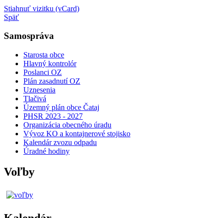
Stiahnuť vizitku (vCard)
Späť
Samospráva
Starosta obce
Hlavný kontrolór
Poslanci OZ
Plán zasadnutí OZ
Uznesenia
Tlačivá
Územný plán obce Čataj
PHSR 2023 - 2027
Organizácia obecného úradu
Vývoz KO a kontajnerové stojisko
Kalendár zvozu odpadu
Úradné hodiny
Voľby
Kalendár