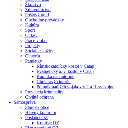
Školstvo
Zdravotníctvo
Poštový úrad
Obchodné prevádzky
Kultúra
Šport
Cirkev
Práce v obci
Projekty
Sociálne služby
Cintorín
Pamiatky
Rímskokatolícky kostol v Čataji
Evanjelicky a. v. kostol v Čataji
Kaplnka na cintoríne
Cholerový cintorín
Pomník padlých vojakov v I. a II. sv. vojne
Prevencia kriminality
Civilná ochrana
Samospráva
Starosta obce
Hlavný kontrolór
Poslanci OZ
Komisie OZ
Plán zasadnutí OZ