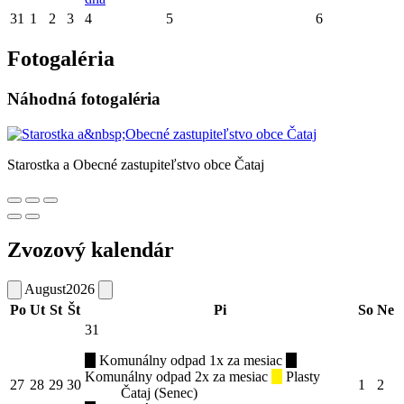
31
1
2
3
4
5
6
Fotogaléria
Náhodná fotogaléria
Starostka a Obecné zastupiteľstvo obce Čataj
Zvozový kalendár
August
2026
Po
Ut
St
Št
Pi
So
Ne
31
Komunálny odpad 1x za mesiac
Komunálny odpad 2x za mesiac
Plasty
27
28
29
30
1
2
Čataj (Senec)