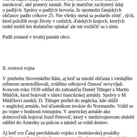
narukovať, aké pomery nastali. Nie je matrične zachytený údaj
o padlých. Správy o padlých hovoria, že spomedzi čatajských
občanov padlo celkove 25. Nie všetky mená sa podarilo zistiť , tých,
ktorí položili svoje životy v cudzích, ďalekých krajoch, ktorých
rodní mohli len dodatočne oplakať ale nie rozlúčiť sa s nimi.
Padlí zostanú v trvalej pamäti obce.
II. svetová vojna
V priebehu Slovenského štátu, aj keď sa mnohí občania s vtedajším
režimom nestotožňovali, zvláštnu odbojovú činnosť nevyvíjali.
Koncom roku 1939 odišiel do zahraničia Daniel Tilinger a Martin
Mitáček, ktorí bojovali v rámci francúzskej armády. Správy o M.
Mitáčkovi zanikli, D. Tilinger prešiel do anglicka, kde slúžil
v anglickej armáde, bol účastníkom invázie do Normandie. Vrátil sa
po vojne v hodnosti rotmajstra. V americkej armáde ako
dobrovoľník bojoval Jozef Petrovič, ktorý v medzivojnovom období
odišiel do Ameriky za prácou a taktiež sa vrátil domov.
Aj keď cez Čataj prechádzalo vojsko z bratislavskej posádky