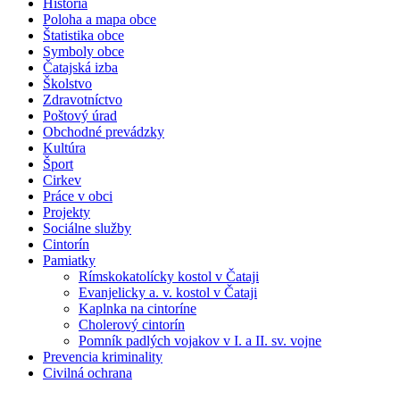
História
Poloha a mapa obce
Štatistika obce
Symboly obce
Čatajská izba
Školstvo
Zdravotníctvo
Poštový úrad
Obchodné prevádzky
Kultúra
Šport
Cirkev
Práce v obci
Projekty
Sociálne služby
Cintorín
Pamiatky
Rímskokatolícky kostol v Čataji
Evanjelicky a. v. kostol v Čataji
Kaplnka na cintoríne
Cholerový cintorín
Pomník padlých vojakov v I. a II. sv. vojne
Prevencia kriminality
Civilná ochrana