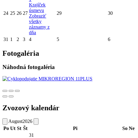
Krajíček
úsmevu
24
25
26
27
29
30
Zobraziť
všetky
záznamy z
dňa
31
1
2
3
4
5
6
Fotogaléria
Náhodná fotogaléria
Zvozový kalendár
August
2026
Po
Ut
St
Št
Pi
So
Ne
31