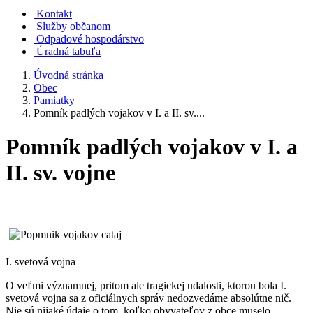
Kontakt
Služby občanom
Odpadové hospodárstvo
Úradná tabuľa
Úvodná stránka
Obec
Pamiatky
Pomník padlých vojakov v I. a II. sv....
Pomník padlých vojakov v I. a
II. sv. vojne
I. svetová vojna
O veľmi významnej, pritom ale tragickej udalosti, ktorou bola I.
svetová vojna sa z oficiálnych správ nedozvedáme absolútne nič.
Nie sú nijaké údaje o tom, koľko obyvateľov z obce muselo