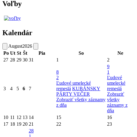
Voľby
Kalendár
August
2026
Po
Ut
St
Št
Pia
So
Ne
27
28
29
30
31
1
2
9
8
1
2
Ľudové
Ľudové umelecké
umelecké
3
4
5
6
7
remeslá
KUBÁNSKY
remeslá
PÁRTY VEČER
Zobraziť
Zobraziť všetky záznamy
všetky
z dňa
záznamy z
dňa
10
11
12
13
14
15
16
17
18
19
20
21
22
23
28
1