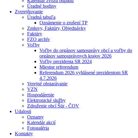
Kalendár zvozu odpadu
Úradné hodiny
Zverejňovanie
Úradná tabuľa
Oznámenie o zrušení TP
Zmluvy, Faktúry, Objednávky
Faktúry
FZO archív
Voľby
Voľby do orgánov samosprávy obcí a voľby do
orgánov samosprávnych krajov 2026
Voľby prezidenta SR 2024
Miestne referendum
Referendum 2026 vyhlásené prezidentom SR
4.7.2026
Verejné obstarávanie
VZN
Hospodárenie
Elektronické služby
Združenie obcí Šúr - ČOV
Udalosti
Oznamy
Kalendár akcií
Fotogaléria
Kontakty