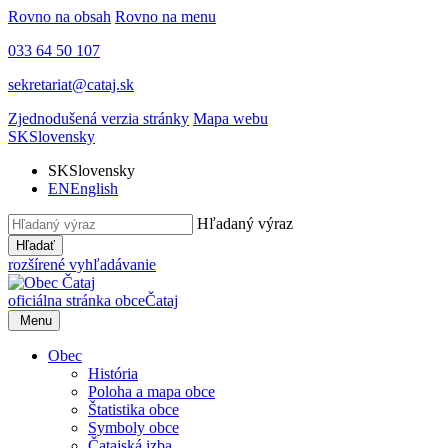
Rovno na obsah
Rovno na menu
033 64 50 107
sekretariat@cataj.sk
Zjednodušená verzia stránky
Mapa webu
SK
Slovensky
SK
Slovensky
EN
English
Hľadaný výraz
Hľadať
rozšírené vyhľadávanie
oficiálna stránka obce
Čataj
Menu
Obec
História
Poloha a mapa obce
Štatistika obce
Symboly obce
Čatajská izba