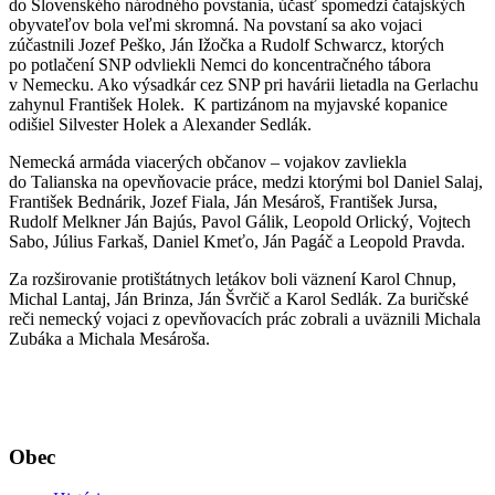
do Slovenského národného povstania, účasť spomedzi čatajských
obyvateľov bola veľmi skromná. Na povstaní sa ako vojaci
zúčastnili Jozef Peško, Ján Ižočka a Rudolf Schwarcz, ktorých
po potlačení SNP odvliekli Nemci do koncentračného tábora
v Nemecku. Ako výsadkár cez SNP pri havárii lietadla na Gerlachu
zahynul František Holek. K partizánom na myjavské kopanice
odišiel Silvester Holek a Alexander Sedlák.
Nemecká armáda viacerých občanov – vojakov zavliekla
do Talianska na opevňovacie práce, medzi ktorými bol Daniel Salaj,
František Bednárik, Jozef Fiala, Ján Mesároš, František Jursa,
Rudolf Melkner Ján Bajús, Pavol Gálik, Leopold Orlický, Vojtech
Sabo, Július Farkaš, Daniel Kmeťo, Ján Pagáč a Leopold Pravda.
Za rozširovanie protištátnych letákov boli väznení Karol Chnup,
Michal Lantaj, Ján Brinza, Ján Švrčič a Karol Sedlák. Za buričské
reči nemecký vojaci z opevňovacích prác zobrali a uväznili Michala
Zubáka a Michala Mesároša.
Obec