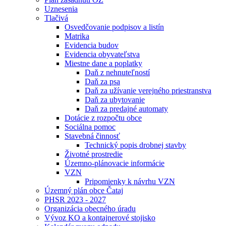
Uznesenia
Tlačivá
Osvedčovanie podpisov a listín
Matrika
Evidencia budov
Evidencia obyvateľstva
Miestne dane a poplatky
Daň z nehnuteľností
Daň za psa
Daň za užívanie verejného priestranstva
Daň za ubytovanie
Daň za predajné automaty
Dotácie z rozpočtu obce
Sociálna pomoc
Stavebná činnosť
Technický popis drobnej stavby
Životné prostredie
Územno-plánovacie informácie
VZN
Pripomienky k návrhu VZN
Územný plán obce Čataj
PHSR 2023 - 2027
Organizácia obecného úradu
Vývoz KO a kontajnerové stojisko