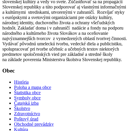
slovenskej kultúry a vedy vo svete. Zúčastňovať sa na propagácii
Slovenskej republiky a túto podporovať aj vlastnými informačnými
a kultúrnymi strediskami, utvorenými v zahraničí. Rozvíjať styky
s európskymi a svetovými organizáciami pre otázky kultúry,
národnej identity, duchovného života a ochrany všeľudských
hodnôt. Zakladať doma i v zahraničí nadácie a fondy na podporu
národného a kultúrneho života Slovákov a na oceňovanie
najvýznamnejších tvorcov z vymedzených oblastí tvorivej činnosti.
Vydávať pôvodnú umeleckú tvorbu, vedecké diela a publicistiku,
spolupracovať pri tvorbe učebníc a učebných textov niektorých
predmetov spoločenských vied pre základné a stredné školy
na základe poverenia Ministerstva školstva Slovenskej republiky.
Obec
História
Poloha a mapa obce
Štatistika obce
Symboly obce
Čatajská izba
Školstvo
Zdravotníctvo
Poštový úrad
Obchodné prevádzky
Kultúra