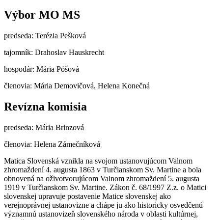
Výbor MO MS
predseda: Terézia Pešková
tajomník: Drahoslav Hauskrecht
hospodár: Mária Póšová
členovia: Mária Demovičová, Helena Konečná
Revízna komisia
predseda: Mária Brinzová
členovia: Helena Zámečníková
Matica Slovenská vznikla na svojom ustanovujúcom Valnom
zhromaždení 4. augusta 1863 v Turčianskom Sv. Martine a bola
obnovená na oživotvorujúcom Valnom zhromaždení 5. augusta
1919 v Turčianskom Sv. Martine. Zákon č. 68/1997 Z.z. o Matici
slovenskej upravuje postavenie Matice slovenskej ako
verejnoprávnej ustanovizne a chápe ju ako historicky osvedčenú
významnú ustanovizeň slovenského národa v oblasti kultúrnej,