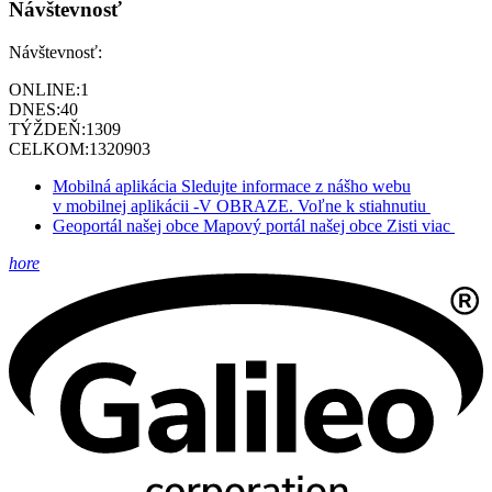
Návštevnosť
Návštevnosť:
ONLINE:
1
DNES:
40
TÝŽDEŇ:
1309
CELKOM:
1320903
Mobilná aplikácia
Sledujte informace z nášho webu
v mobilnej aplikácii -V OBRAZE.
Voľne k stiahnutiu
Geoportál našej obce
Mapový portál našej obce
Zisti viac
hore