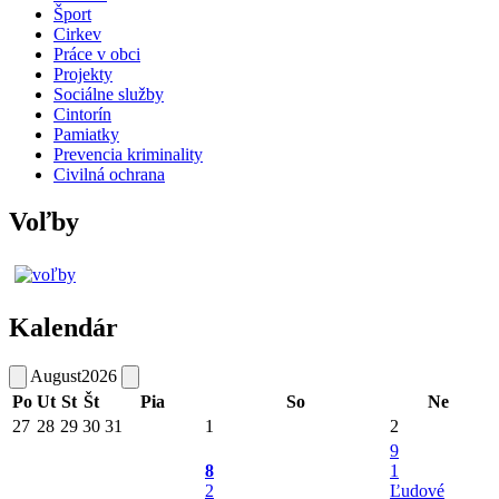
Šport
Cirkev
Práce v obci
Projekty
Sociálne služby
Cintorín
Pamiatky
Prevencia kriminality
Civilná ochrana
Voľby
Kalendár
August
2026
Po
Ut
St
Št
Pia
So
Ne
27
28
29
30
31
1
2
9
8
1
2
Ľudové