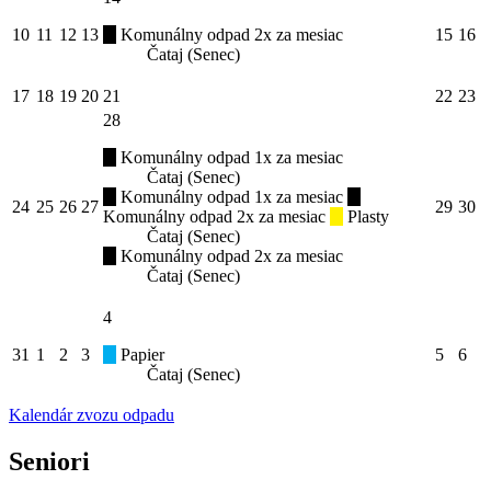
10
11
12
13
Komunálny odpad 2x za mesiac
15
16
Čataj (Senec)
17
18
19
20
21
22
23
28
Komunálny odpad 1x za mesiac
Čataj (Senec)
Komunálny odpad 1x za mesiac
24
25
26
27
29
30
Komunálny odpad 2x za mesiac
Plasty
Čataj (Senec)
Komunálny odpad 2x za mesiac
Čataj (Senec)
4
31
1
2
3
Papier
5
6
Čataj (Senec)
Kalendár zvozu odpadu
Seniori