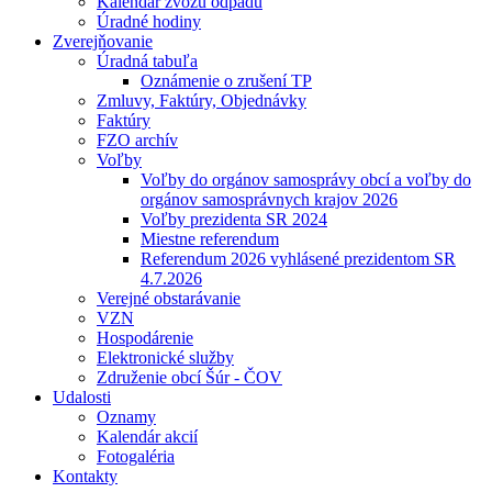
Kalendár zvozu odpadu
Úradné hodiny
Zverejňovanie
Úradná tabuľa
Oznámenie o zrušení TP
Zmluvy, Faktúry, Objednávky
Faktúry
FZO archív
Voľby
Voľby do orgánov samosprávy obcí a voľby do
orgánov samosprávnych krajov 2026
Voľby prezidenta SR 2024
Miestne referendum
Referendum 2026 vyhlásené prezidentom SR
4.7.2026
Verejné obstarávanie
VZN
Hospodárenie
Elektronické služby
Združenie obcí Šúr - ČOV
Udalosti
Oznamy
Kalendár akcií
Fotogaléria
Kontakty