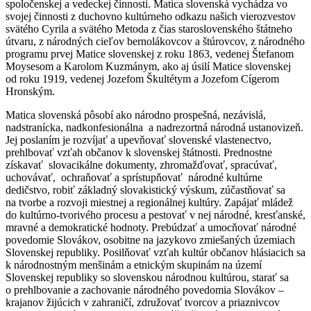
spoločenskej a vedeckej činnosti. Matica slovenská vychádza vo
svojej činnosti z duchovno kultúrneho odkazu našich vierozvestov
svätého Cyrila a svätého Metoda z čias staroslovenského štátneho
útvaru, z národných cieľov bernolákovcov a štúrovcov, z národného
programu prvej Matice slovenskej z roku 1863, vedenej Štefanom
Moysesom a Karolom Kuzmánym, ako aj úsilí Matice slovenskej
od roku 1919, vedenej Jozefom Škultétym a Jozefom Cígerom
Hronským.
Matica slovenská pôsobí ako národno prospešná, nezávislá,
nadstranícka, nadkonfesionálna a nadrezortná národná ustanovizeň.
Jej poslaním je rozvíjať a upevňovať slovenské vlastenectvo,
prehlbovať vzťah občanov k slovenskej štátnosti. Prednostne
získavať slovacikálne dokumenty, zhromažďovať, spracúvať,
uchovávať, ochraňovať a sprístupňovať národné kultúrne
dedičstvo, robiť základný slovakistický výskum, zúčastňovať sa
na tvorbe a rozvoji miestnej a regionálnej kultúry. Zapájať mládež
do kultúrno-tvorivého procesu a pestovať v nej národné, kresťanské,
mravné a demokratické hodnoty. Prebúdzať a umocňovať národné
povedomie Slovákov, osobitne na jazykovo zmiešaných územiach
Slovenskej republiky. Posilňovať vzťah kultúr občanov hlásiacich sa
k národnostným menšinám a etnickým skupinám na území
Slovenskej republiky so slovenskou národnou kultúrou, starať sa
o prehlbovanie a zachovanie národného povedomia Slovákov –
krajanov žijúcich v zahraničí, združovať tvorcov a priaznivcov