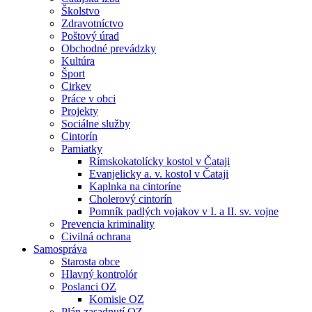
Školstvo
Zdravotníctvo
Poštový úrad
Obchodné prevádzky
Kultúra
Šport
Cirkev
Práce v obci
Projekty
Sociálne služby
Cintorín
Pamiatky
Rímskokatolícky kostol v Čataji
Evanjelicky a. v. kostol v Čataji
Kaplnka na cintoríne
Cholerový cintorín
Pomník padlých vojakov v I. a II. sv. vojne
Prevencia kriminality
Civilná ochrana
Samospráva
Starosta obce
Hlavný kontrolór
Poslanci OZ
Komisie OZ
Plán zasadnutí OZ