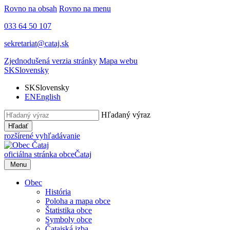
Rovno na obsah
Rovno na menu
033 64 50 107
sekretariat@cataj.sk
Zjednodušená verzia stránky
Mapa webu
SK
Slovensky
SK
Slovensky
EN
English
Hľadaný výraz
Hľadať
rozšírené vyhľadávanie
oficiálna stránka obce
Čataj
Menu
Obec
História
Poloha a mapa obce
Štatistika obce
Symboly obce
Čatajská izba