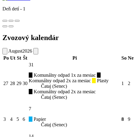
Deň detí - 1
Zvozový kalendár
August
2026
Po
Ut
St
Št
Pi
So
Ne
31
Komunálny odpad 1x za mesiac
Komunálny odpad 2x za mesiac
Plasty
27
28
29
30
1
2
Čataj (Senec)
Komunálny odpad 2x za mesiac
Čataj (Senec)
7
3
4
5
6
Papier
8
9
Čataj (Senec)
14