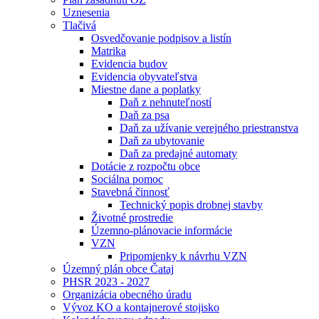
Uznesenia
Tlačivá
Osvedčovanie podpisov a listín
Matrika
Evidencia budov
Evidencia obyvateľstva
Miestne dane a poplatky
Daň z nehnuteľností
Daň za psa
Daň za užívanie verejného priestranstva
Daň za ubytovanie
Daň za predajné automaty
Dotácie z rozpočtu obce
Sociálna pomoc
Stavebná činnosť
Technický popis drobnej stavby
Životné prostredie
Územno-plánovacie informácie
VZN
Pripomienky k návrhu VZN
Územný plán obce Čataj
PHSR 2023 - 2027
Organizácia obecného úradu
Vývoz KO a kontajnerové stojisko