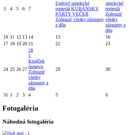
Ľudové umelecké
umelecké
3
4
5
6
7
remeslá
KUBÁNSKY
remeslá
PÁRTY VEČER
Zobraziť
Zobraziť všetky záznamy
všetky
z dňa
záznamy z
dňa
10
11
12
13
14
15
16
17
18
19
20
21
22
23
28
1
Krajíček
úsmevu
24
25
26
27
29
30
Zobraziť
všetky
záznamy z
dňa
31
1
2
3
4
5
6
Fotogaléria
Náhodná fotogaléria