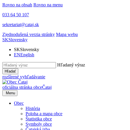
Rovno na obsah
Rovno na menu
033 64 50 107
sekretariat@cataj.sk
Zjednodušená verzia stránky
Mapa webu
SK
Slovensky
SK
Slovensky
EN
English
Hľadaný výraz
Hľadať
rozšírené vyhľadávanie
oficiálna stránka obce
Čataj
Menu
Obec
História
Poloha a mapa obce
Štatistika obce
Symboly obce
Čatajská izba