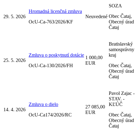
SOZA
Hromadná licenčná zmluva
Obec Čataj,
29. 5. 2026
Neuvedené
OcU-Ca-763/2026/KF
Obecný úrad
Čataj
Bratislavský
samosprávny
Zmluva o poskytnutí dotácie
kraj
1 000,00
25. 5. 2026
EUR
OcU-Ca-130/2026/FH
Obec Čataj,
Obecný úrad
Čataj
Pavol Zajac -
STAV. -
Zmluva o dielo
KĽÚČ
27 085,00
14. 4. 2026
EUR
OcU-Ca174/2026/RC
Obec Čataj,
Obecný úrad
Čataj