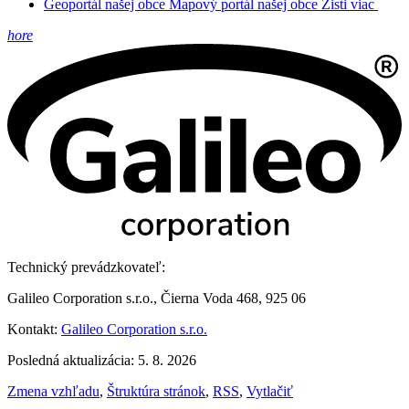
Geoportál našej obce
Mapový portál našej obce
Zisti viac
hore
Technický prevádzkovateľ:
Galileo Corporation s.r.o., Čierna Voda 468, 925 06
Kontakt:
Galileo Corporation s.r.o.
Posledná aktualizácia: 5. 8. 2026
Zmena vzhľadu
,
Štruktúra stránok
,
RSS
,
Vytlačiť