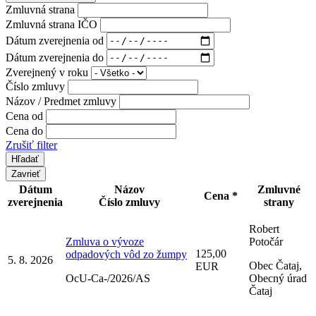
Zmluvná strana
Zmluvná strana IČO
Dátum zverejnenia od
Dátum zverejnenia do
Zverejnený v roku
Číslo zmluvy
Názov / Predmet zmluvy
Cena od
Cena do
Zrušiť filter
Zavrieť
Dátum
Názov
Zmluvné
Cena *
zverejnenia
Číslo zmluvy
strany
Robert
Zmluva o vývoze
Potočár
125,00
odpadových vôd zo žumpy
5. 8. 2026
Obec Čataj,
EUR
OcU-Ca-/2026/AS
Obecný úrad
Čataj