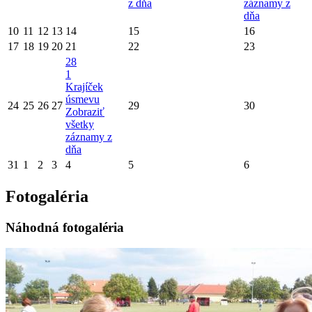
z dňa
záznamy z
dňa
10
11
12
13
14
15
16
17
18
19
20
21
22
23
28
1
Krajíček
úsmevu
24
25
26
27
29
30
Zobraziť
všetky
záznamy z
dňa
31
1
2
3
4
5
6
Fotogaléria
Náhodná fotogaléria