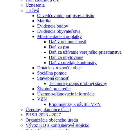
Uznesenia
Tlačivá
Osvedčovanie podpisov a listín
Matrika
Evidencia budov
Evidencia obyvateľstva
Miestne dane a poplatky
Daň z nehnuteľností
Daň za psa
Daň za užívanie verejného priestranstva
Daň za ubytovanie
Daň za predajné automaty
Dotácie z rozpočtu obce
Sociálna pomoc
Stavebná činnosť
Technický popis drobnej stavby
Životné prostredie
Územno-plánovacie informácie
VZN
Pripomienky k návrhu VZN
Územný plán obce Čataj
PHSR 2023 - 2027
Organizácia obecného úradu
Vývoz KO a kontajnerové stojisko