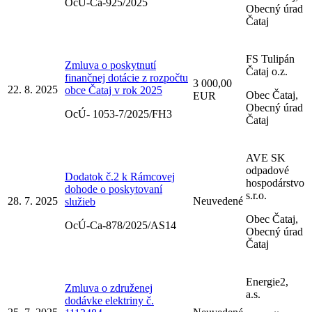
OcÚ-Ca-925/2025
Obecný úrad
Čataj
FS Tulipán
Zmluva o poskytnutí
Čataj o.z.
finančnej dotácie z rozpočtu
3 000,00
22. 8. 2025
obce Čataj v rok 2025
Obec Čataj,
EUR
Obecný úrad
OcÚ- 1053-7/2025/FH3
Čataj
AVE SK
odpadové
Dodatok č.2 k Rámcovej
hospodárstvo
dohode o poskytovaní
s.r.o.
28. 7. 2025
Neuvedené
služieb
Obec Čataj,
OcÚ-Ca-878/2025/AS14
Obecný úrad
Čataj
Energie2,
Zmluva o združenej
a.s.
dodávke elektriny č.