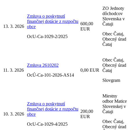
ZO Jednoty
dôchodcov
Zmluva o poskytnutí
Slovenska v
finančnej dotácie z rozpočtu
600,00
Čataji
13. 3. 2026
obce
EUR
Obec Čataj,
OcU-Ca-1029-2/2025
Obecný úrad
Čataj
Obec Čataj,
Zmluva 2610202
Obecný úrad
11. 3. 2026
0,00 EUR
Čataj
OcÚ-Ca-101-2026-AS14
Slovgram
Miestny
odbor Matice
Zmluva o poskytnutí
Slovenskej v
finančnej dotácie z rozpočtu
200,00
Čataji
10. 3. 2026
obce
EUR
Obec Čataj,
OcU-Ca-1029-4/2025
Obecný úrad