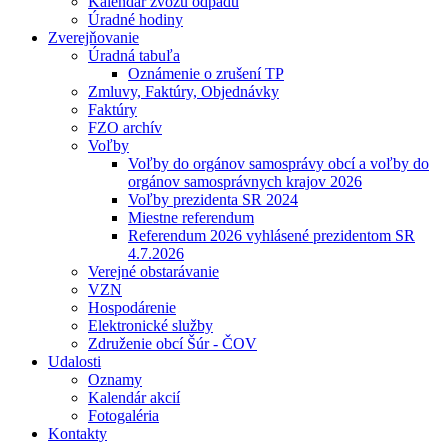
Kalendár zvozu odpadu
Úradné hodiny
Zverejňovanie
Úradná tabuľa
Oznámenie o zrušení TP
Zmluvy, Faktúry, Objednávky
Faktúry
FZO archív
Voľby
Voľby do orgánov samosprávy obcí a voľby do
orgánov samosprávnych krajov 2026
Voľby prezidenta SR 2024
Miestne referendum
Referendum 2026 vyhlásené prezidentom SR
4.7.2026
Verejné obstarávanie
VZN
Hospodárenie
Elektronické služby
Združenie obcí Šúr - ČOV
Udalosti
Oznamy
Kalendár akcií
Fotogaléria
Kontakty