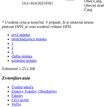
Obec Čataj,
OcU-814/2025/FH1
Obecný úrad
Čataj
* Uvedená cena je konečná. V prípade, že je zmluvná strana
platcom DPH, je cena uvedená vrátane DPH.
prvá stránka
predchádzajúca stránka
1
2
3
ďalšia stránka
posledná stránka
Zobrazené
1
-
25
z 208
Zverejňovanie
Úradná tabuľa
Zmluvy, Faktúry, Objednávky
Faktúry
FZO archív
Voľby