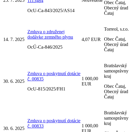
25. 7. 2025
Neuvedené
1113484
Obec Čataj,
Obecný úrad
OcU-Ca-843/2025/AS14
Čataj
Torreol, s.r.o.
Zmluva o združenej
dodávke zemného plynu
Obec Čataj,
14. 7. 2025
4,07 EUR
Obecný úrad
OcÚ-Ca-846/2025
Čataj
Bratislavský
samosprávny
Zmluva o poskytnutí dotácie
kraj
1 000,00
č. 00835
30. 6. 2025
EUR
Obec Čataj,
OcU-815/2025/FH1
Obecný úrad
Čataj
Bratislavský
samosprávny
Zmluva o poskytnutí dotácie
kraj
1 000,00
č. 00833
30. 6. 2025
EUR