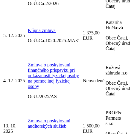
Obecný úrad
OcÚ-Ca-2/2026
Čataj
Katarína
Hučková
Kúpna zmluva
1 375,00
5. 12. 2025
Obec Čataj,
EUR
OcÚ-Ca-1020-2025-MA31
Obecný úrad
Čataj
Zmluva o poskytovaní
Ružová
finančného príspevku pri
záhrada n.o.
odkázanosti fyzickej osoby
4. 12. 2025
Neuvedené
na pomoc inej fyzickej
Obec Čataj,
osoby
Obecný úrad
Čataj
OcU-/2025/AS
PROF&
Partners
Zmluva o poskytovaní
s.r.o.
13. 10.
1 500,00
audítorských služieb
2025
EUR
Obec Čataj,