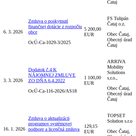
Čataj
FS Tulipán
Zmluva o poskytnutí
Čataj o.z.
finančnej dotácie z rozpočtu
5 200,00
6. 3. 2026
obce
Obec Čataj,
EUR
Obecný úrad
OcÚ-Ca-1029-3/2025
Čataj
ARRIVA
Mobility
Dodatok č.4 K
Solutions
NÁJOMNEJ ZMLUVE
1 100,00
s.r.o.,
3. 3. 2026
ZO DŇA 6.4.2022
EUR
Obec Čataj,
OcÚ-Ca-116-2026/AS18
Obecný úrad
Čataj
TOPSET
Zmluva o aktualizácii
Solution s.r.o
programov systémovej
129,15
16. 1. 2026
podpore a licenčná zmluva
Obec Čataj,
EUR