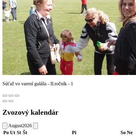
Súťaž vo varení guláša - II.ročník - 1
Zvozový kalendár
August
2026
Po
Ut
St
Št
Pi
So
Ne