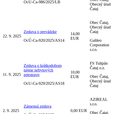
OcU-Ca-986/2025/LB
Obecný úrad
Čataj
Obec Čataj,
Obecný úrad
Zmluva o prevádzke
Čataj
14,00
22. 9. 2025
EUR
OcÚ-Ca-920/2025/AS14
Galileo
Corporation
s.r.o.
FS Tulipán
Zmluva o krátkodobom
Čataj o.z.
nájme nebytových
10,00
11. 9. 2025
priestorov
Obec Čataj,
EUR
Obecný úrad
OcU-Ca-929/2025/AS18
Čataj
AZIREAL
s.r.o.
Zámenná zmluva
2. 9. 2025
0,00 EUR
Obec Čataj,