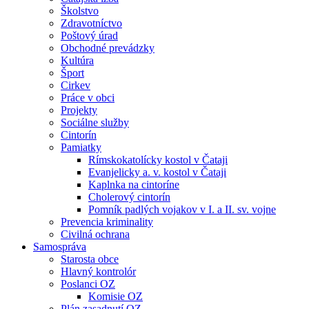
Školstvo
Zdravotníctvo
Poštový úrad
Obchodné prevádzky
Kultúra
Šport
Cirkev
Práce v obci
Projekty
Sociálne služby
Cintorín
Pamiatky
Rímskokatolícky kostol v Čataji
Evanjelicky a. v. kostol v Čataji
Kaplnka na cintoríne
Cholerový cintorín
Pomník padlých vojakov v I. a II. sv. vojne
Prevencia kriminality
Civilná ochrana
Samospráva
Starosta obce
Hlavný kontrolór
Poslanci OZ
Komisie OZ
Plán zasadnutí OZ