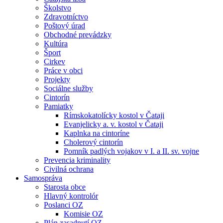
Školstvo
Zdravotníctvo
Poštový úrad
Obchodné prevádzky
Kultúra
Šport
Cirkev
Práce v obci
Projekty
Sociálne služby
Cintorín
Pamiatky
Rímskokatolícky kostol v Čataji
Evanjelicky a. v. kostol v Čataji
Kaplnka na cintoríne
Cholerový cintorín
Pomník padlých vojakov v I. a II. sv. vojne
Prevencia kriminality
Civilná ochrana
Samospráva
Starosta obce
Hlavný kontrolór
Poslanci OZ
Komisie OZ
Plán zasadnutí OZ