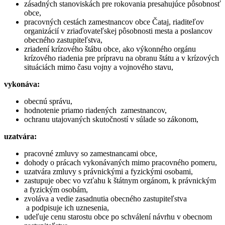
zásadných stanoviskách pre rokovania presahujúce pôsobnosť
obce,
pracovných cestách zamestnancov obce Čataj, riaditeľov
organizácií v zriaďovateľskej pôsobnosti mesta a poslancov
obecného zastupiteľstva,
zriadení krízového štábu obce, ako výkonného orgánu
krízového riadenia pre prípravu na obranu štátu a v krízových
situáciách mimo času vojny a vojnového stavu,
vykonáva:
obecnú správu,
hodnotenie priamo riadených zamestnancov,
ochranu utajovaných skutočností v súlade so zákonom,
uzatvára:
pracovné zmluvy so zamestnancami obce,
dohody o prácach vykonávaných mimo pracovného pomeru,
uzatvára zmluvy s právnickými a fyzickými osobami,
zastupuje obec vo vzťahu k štátnym orgánom, k právnickým
a fyzickým osobám,
zvoláva a vedie zasadnutia obecného zastupiteľstva
a podpisuje ich uznesenia,
udeľuje cenu starostu obce po schválení návrhu v obecnom