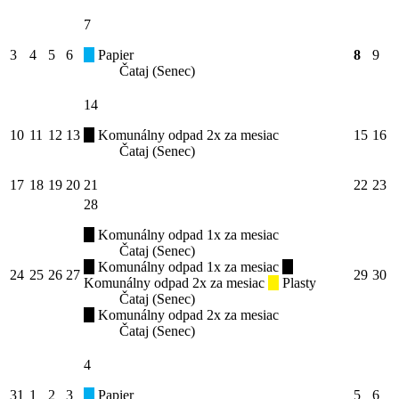
7
3
4
5
6
Papier
8
9
Čataj (Senec)
14
10
11
12
13
Komunálny odpad 2x za mesiac
15
16
Čataj (Senec)
17
18
19
20
21
22
23
28
Komunálny odpad 1x za mesiac
Čataj (Senec)
Komunálny odpad 1x za mesiac
24
25
26
27
29
30
Komunálny odpad 2x za mesiac
Plasty
Čataj (Senec)
Komunálny odpad 2x za mesiac
Čataj (Senec)
4
31
1
2
3
Papier
5
6