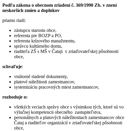
Podľa zákona o obecnom zriadení č. 369/1990 Zb. v znení
neskorších zmien a doplnkov
priamo riadi:
zástupcu starostu obce,
referenta pre BOZP a PO,
referenta krízového manažmentu,
správcu kultúrneho domu,
riaditeľa ZŠ s MŠ v Čataji v zriaďovateľskej pôsobnosti
obce,
schvaľuje
:
vnútorné riadené dokumenty,
platové náležitosti zamestnancov,
systemizáciu pracovných miest zamestnancov,
rozhoduje o:
všetkých veciach správy obce s výnimkou tých, ktoré sú vo
výlučnej kompetencii obecného zastupiteľstva,
personálnych a platových náležitostiach zamestnancov obce
Čataj a riaditeľov organizácií v zriaďovateľskej pôsobnosti
obce,