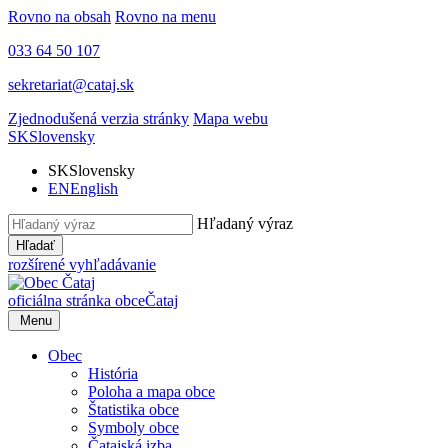
Rovno na obsah
Rovno na menu
033 64 50 107
sekretariat@cataj.sk
Zjednodušená verzia stránky
Mapa webu
SK
Slovensky
SK
Slovensky
EN
English
Hľadaný výraz
Hľadať
rozšírené vyhľadávanie
oficiálna stránka obce
Čataj
Menu
Obec
História
Poloha a mapa obce
Štatistika obce
Symboly obce
Čatajská izba