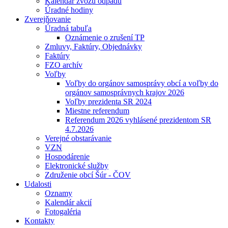
Kalendár zvozu odpadu
Úradné hodiny
Zverejňovanie
Úradná tabuľa
Oznámenie o zrušení TP
Zmluvy, Faktúry, Objednávky
Faktúry
FZO archív
Voľby
Voľby do orgánov samosprávy obcí a voľby do
orgánov samosprávnych krajov 2026
Voľby prezidenta SR 2024
Miestne referendum
Referendum 2026 vyhlásené prezidentom SR
4.7.2026
Verejné obstarávanie
VZN
Hospodárenie
Elektronické služby
Združenie obcí Šúr - ČOV
Udalosti
Oznamy
Kalendár akcií
Fotogaléria
Kontakty