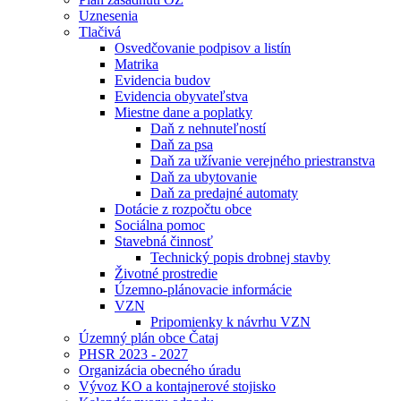
Uznesenia
Tlačivá
Osvedčovanie podpisov a listín
Matrika
Evidencia budov
Evidencia obyvateľstva
Miestne dane a poplatky
Daň z nehnuteľností
Daň za psa
Daň za užívanie verejného priestranstva
Daň za ubytovanie
Daň za predajné automaty
Dotácie z rozpočtu obce
Sociálna pomoc
Stavebná činnosť
Technický popis drobnej stavby
Životné prostredie
Územno-plánovacie informácie
VZN
Pripomienky k návrhu VZN
Územný plán obce Čataj
PHSR 2023 - 2027
Organizácia obecného úradu
Vývoz KO a kontajnerové stojisko