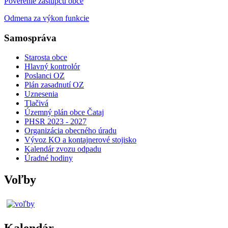
Poverenie zástupcu obce
Odmena za výkon funkcie
Samospráva
Starosta obce
Hlavný kontrolór
Poslanci OZ
Plán zasadnutí OZ
Uznesenia
Tlačivá
Územný plán obce Čataj
PHSR 2023 - 2027
Organizácia obecného úradu
Vývoz KO a kontajnerové stojisko
Kalendár zvozu odpadu
Úradné hodiny
Voľby