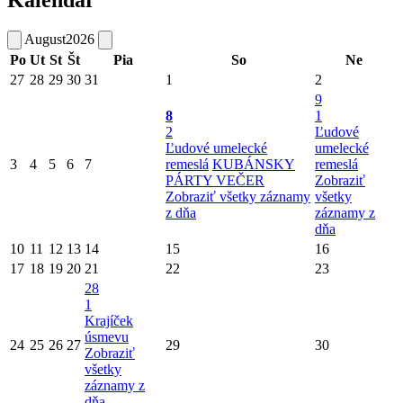
Kalendár
August
2026
Po
Ut
St
Št
Pia
So
Ne
27
28
29
30
31
1
2
9
8
1
2
Ľudové
Ľudové umelecké
umelecké
3
4
5
6
7
remeslá
KUBÁNSKY
remeslá
PÁRTY VEČER
Zobraziť
Zobraziť všetky záznamy
všetky
z dňa
záznamy z
dňa
10
11
12
13
14
15
16
17
18
19
20
21
22
23
28
1
Krajíček
úsmevu
24
25
26
27
29
30
Zobraziť
všetky
záznamy z
dňa