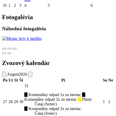
31
1
2
3
4
5
6
Fotogaléria
Náhodná fotogaléria
Zvozový kalendár
August
2026
Po
Ut
St
Št
Pi
So
Ne
31
Komunálny odpad 1x za mesiac
Komunálny odpad 2x za mesiac
Plasty
27
28
29
30
1
2
Čataj (Senec)
Komunálny odpad 2x za mesiac
Čataj (Senec)