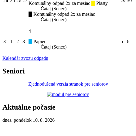
24
25
26
27
29
30
Komunálny odpad 2x za mesiac
Plasty
Čataj (Senec)
Komunálny odpad 2x za mesiac
Čataj (Senec)
4
31
1
2
3
Papier
5
6
Čataj (Senec)
Kalendár zvozu odpadu
Seniori
Zjednodušená verzia stránok pre seniorov
Aktuálne počasie
dnes, pondelok 10. 8. 2026