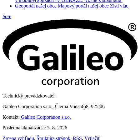
v mobilnej aplikácii -V OBRAZE.
Voľne k stiahnutiu
Geoportál našej obce
Mapový portál našej obce
Zisti viac
hore
Technický prevádzkovateľ:
Galileo Corporation s.r.o., Čierna Voda 468, 925 06
Kontakt:
Galileo Corporation s.r.o.
Posledná aktualizácia: 5. 8. 2026
Zmena vzhľadu
,
Štruktúra stránok
,
RSS
,
Vytlačiť