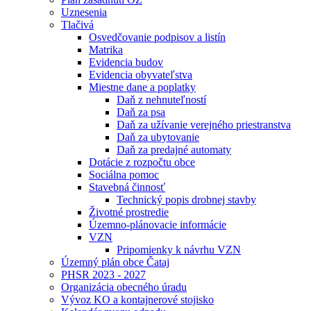
Uznesenia
Tlačivá
Osvedčovanie podpisov a listín
Matrika
Evidencia budov
Evidencia obyvateľstva
Miestne dane a poplatky
Daň z nehnuteľností
Daň za psa
Daň za užívanie verejného priestranstva
Daň za ubytovanie
Daň za predajné automaty
Dotácie z rozpočtu obce
Sociálna pomoc
Stavebná činnosť
Technický popis drobnej stavby
Životné prostredie
Územno-plánovacie informácie
VZN
Pripomienky k návrhu VZN
Územný plán obce Čataj
PHSR 2023 - 2027
Organizácia obecného úradu
Vývoz KO a kontajnerové stojisko