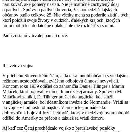
narukovať, aké pomery nastali. Nie je matrične zachytený údaj
o padlých. Správy o padlých hovoria, že spomedzi čatajských
občanov padlo celkove 25. Nie všetky mená sa podarilo zistiť , tých,
ktorí položili svoje životy v cudzích, ďalekých krajoch, ktorých
rodní mohli len dodatočne oplakať ale nie rozlúčiť sa s nimi.
Padlí zostanú v trvalej pamäti obce.
II. svetová vojna
V priebehu Slovenského štátu, aj keď sa mnohí občania s vtedajším
režimom nestotožňovali, zvláštnu odbojovú činnosť nevyvíjali.
Koncom roku 1939 odišiel do zahraničia Daniel Tilinger a Martin
Mitáček, ktorí bojovali v rámci francúzskej armády. Správy o M.
Mitáčkovi zanikli, D. Tilinger prešiel do anglicka, kde slúžil
v anglickej armáde, bol účastníkom invázie do Normandie. Vrátil sa
po vojne v hodnosti rotmajstra. V americkej armáde ako
dobrovoľník bojoval Jozef Petrovič, ktorý v medzivojnovom období
odišiel do Ameriky za prácou a taktiež sa vrátil domov.
Aj keď cez Čataj prechádzalo vojsko z bratislavskej posádky