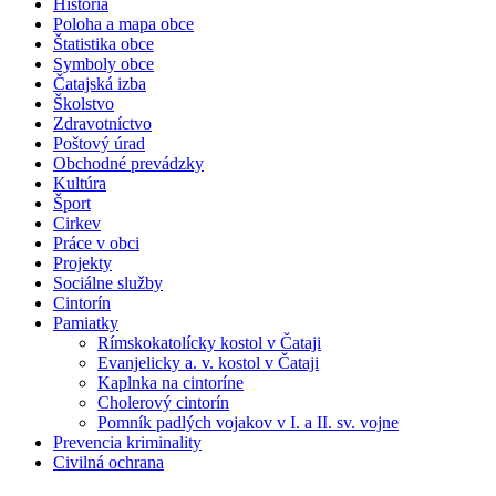
História
Poloha a mapa obce
Štatistika obce
Symboly obce
Čatajská izba
Školstvo
Zdravotníctvo
Poštový úrad
Obchodné prevádzky
Kultúra
Šport
Cirkev
Práce v obci
Projekty
Sociálne služby
Cintorín
Pamiatky
Rímskokatolícky kostol v Čataji
Evanjelicky a. v. kostol v Čataji
Kaplnka na cintoríne
Cholerový cintorín
Pomník padlých vojakov v I. a II. sv. vojne
Prevencia kriminality
Civilná ochrana