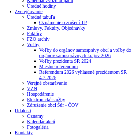
Kalendár zvozu odpadu
Úradné hodiny
Zverejňovanie
Úradná tabuľa
Oznámenie o zrušení TP
Zmluvy, Faktúry, Objednávky
Faktúry
FZO archív
Voľby
Voľby do orgánov samosprávy obcí a voľby do
orgánov samosprávnych krajov 2026
Voľby prezidenta SR 2024
Miestne referendum
Referendum 2026 vyhlásené prezidentom SR
4.7.2026
Verejné obstarávanie
VZN
Hospodárenie
Elektronické služby
Združenie obcí Šúr - ČOV
Udalosti
Oznamy
Kalendár akcií
Fotogaléria
Kontakty