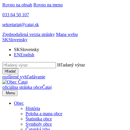
Rovno na obsah
Rovno na menu
033 64 50 107
sekretariat@cataj.sk
Zjednodušená verzia stránky
Mapa webu
SK
Slovensky
SK
Slovensky
EN
English
Hľadaný výraz
Hľadať
rozšírené vyhľadávanie
oficiálna stránka obce
Čataj
Menu
Obec
História
Poloha a mapa obce
Štatistika obce
Symboly obce
Čatajská izba