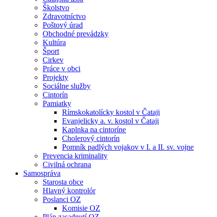
Školstvo
Zdravotníctvo
Poštový úrad
Obchodné prevádzky
Kultúra
Šport
Cirkev
Práce v obci
Projekty
Sociálne služby
Cintorín
Pamiatky
Rímskokatolícky kostol v Čataji
Evanjelicky a. v. kostol v Čataji
Kaplnka na cintoríne
Cholerový cintorín
Pomník padlých vojakov v I. a II. sv. vojne
Prevencia kriminality
Civilná ochrana
Samospráva
Starosta obce
Hlavný kontrolór
Poslanci OZ
Komisie OZ
Plán zasadnutí OZ