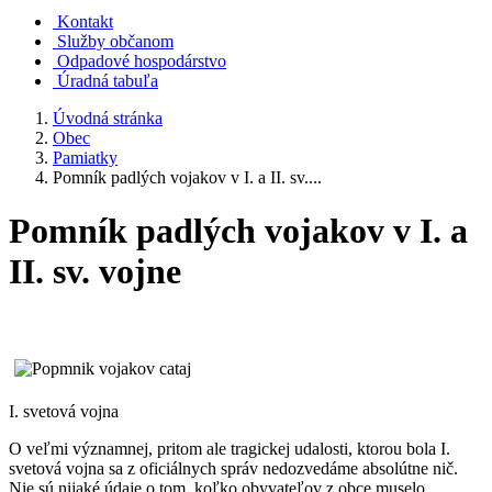
Kontakt
Služby občanom
Odpadové hospodárstvo
Úradná tabuľa
Úvodná stránka
Obec
Pamiatky
Pomník padlých vojakov v I. a II. sv....
Pomník padlých vojakov v I. a
II. sv. vojne
I. svetová vojna
O veľmi významnej, pritom ale tragickej udalosti, ktorou bola I.
svetová vojna sa z oficiálnych správ nedozvedáme absolútne nič.
Nie sú nijaké údaje o tom, koľko obyvateľov z obce muselo