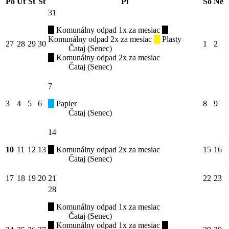
Po
Ut
St
Št
Pi
So
Ne
31
Komunálny odpad 1x za mesiac
Komunálny odpad 2x za mesiac
Plasty
27
28
29
30
1
2
Čataj (Senec)
Komunálny odpad 2x za mesiac
Čataj (Senec)
7
3
4
5
6
Papier
8
9
Čataj (Senec)
14
10
11
12
13
Komunálny odpad 2x za mesiac
15
16
Čataj (Senec)
17
18
19
20
21
22
23
28
Komunálny odpad 1x za mesiac
Čataj (Senec)
Komunálny odpad 1x za mesiac