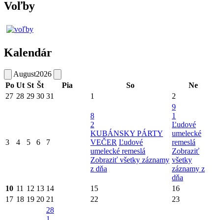
Voľby
Kalendár
August
2026
Po
Ut
St
Št
Pia
So
Ne
27
28
29
30
31
1
2
9
8
1
2
Ľudové
KUBÁNSKY PÁRTY
umelecké
3
4
5
6
7
VEČER
Ľudové
remeslá
umelecké remeslá
Zobraziť
Zobraziť všetky záznamy
všetky
z dňa
záznamy z
dňa
10
11
12
13
14
15
16
17
18
19
20
21
22
23
28
1