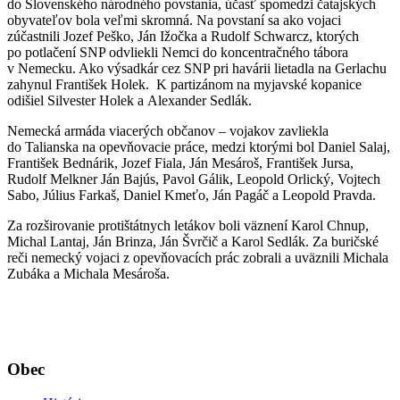
do Slovenského národného povstania, účasť spomedzi čatajských
obyvateľov bola veľmi skromná. Na povstaní sa ako vojaci
zúčastnili Jozef Peško, Ján Ižočka a Rudolf Schwarcz, ktorých
po potlačení SNP odvliekli Nemci do koncentračného tábora
v Nemecku. Ako výsadkár cez SNP pri havárii lietadla na Gerlachu
zahynul František Holek. K partizánom na myjavské kopanice
odišiel Silvester Holek a Alexander Sedlák.
Nemecká armáda viacerých občanov – vojakov zavliekla
do Talianska na opevňovacie práce, medzi ktorými bol Daniel Salaj,
František Bednárik, Jozef Fiala, Ján Mesároš, František Jursa,
Rudolf Melkner Ján Bajús, Pavol Gálik, Leopold Orlický, Vojtech
Sabo, Július Farkaš, Daniel Kmeťo, Ján Pagáč a Leopold Pravda.
Za rozširovanie protištátnych letákov boli väznení Karol Chnup,
Michal Lantaj, Ján Brinza, Ján Švrčič a Karol Sedlák. Za buričské
reči nemecký vojaci z opevňovacích prác zobrali a uväznili Michala
Zubáka a Michala Mesároša.
Obec