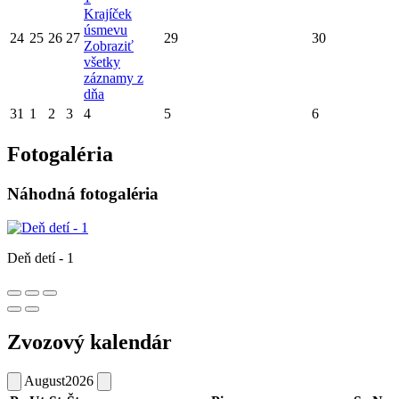
Krajíček
úsmevu
24
25
26
27
29
30
Zobraziť
všetky
záznamy z
dňa
31
1
2
3
4
5
6
Fotogaléria
Náhodná fotogaléria
Deň detí - 1
Zvozový kalendár
August
2026