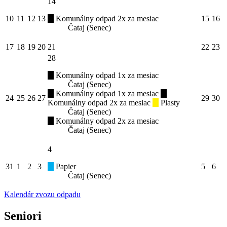
14
10
11
12
13
Komunálny odpad 2x za mesiac
15
16
Čataj (Senec)
17
18
19
20
21
22
23
28
Komunálny odpad 1x za mesiac
Čataj (Senec)
Komunálny odpad 1x za mesiac
24
25
26
27
29
30
Komunálny odpad 2x za mesiac
Plasty
Čataj (Senec)
Komunálny odpad 2x za mesiac
Čataj (Senec)
4
31
1
2
3
Papier
5
6
Čataj (Senec)
Kalendár zvozu odpadu
Seniori