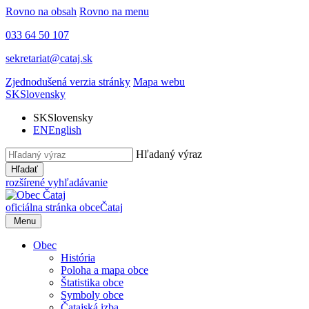
Rovno na obsah
Rovno na menu
033 64 50 107
sekretariat@cataj.sk
Zjednodušená verzia stránky
Mapa webu
SK
Slovensky
SK
Slovensky
EN
English
Hľadaný výraz
Hľadať
rozšírené vyhľadávanie
oficiálna stránka obce
Čataj
Menu
Obec
História
Poloha a mapa obce
Štatistika obce
Symboly obce
Čatajská izba