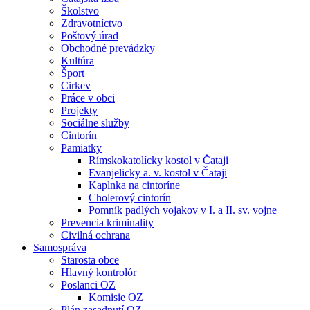
Školstvo
Zdravotníctvo
Poštový úrad
Obchodné prevádzky
Kultúra
Šport
Cirkev
Práce v obci
Projekty
Sociálne služby
Cintorín
Pamiatky
Rímskokatolícky kostol v Čataji
Evanjelicky a. v. kostol v Čataji
Kaplnka na cintoríne
Cholerový cintorín
Pomník padlých vojakov v I. a II. sv. vojne
Prevencia kriminality
Civilná ochrana
Samospráva
Starosta obce
Hlavný kontrolór
Poslanci OZ
Komisie OZ
Plán zasadnutí OZ