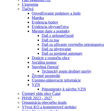
Uznesenia
Tlačivá
Osvedčovanie podpisov a listín
Matrika
Evidencia budov
Evidencia obyvateľstva
Miestne dane a poplatky
Daň z nehnuteľností
Daň za psa
Daň za užívanie verejného priestranstva
Daň za ubytovanie
Daň za predajné automaty
Dotácie z rozpočtu obce
Sociálna pomoc
Stavebná činnosť
Technický popis drobnej stavby
Životné prostredie
Územno-plánovacie informácie
VZN
Pripomienky k návrhu VZN
Územný plán obce Čataj
PHSR 2023 - 2027
Organizácia obecného úradu
Vývoz KO a kontajnerové stojisko