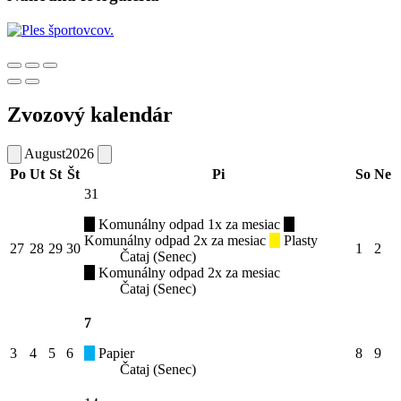
Zvozový kalendár
August
2026
Po
Ut
St
Št
Pi
So
Ne
31
Komunálny odpad 1x za mesiac
Komunálny odpad 2x za mesiac
Plasty
27
28
29
30
1
2
Čataj (Senec)
Komunálny odpad 2x za mesiac
Čataj (Senec)
7
3
4
5
6
Papier
8
9
Čataj (Senec)