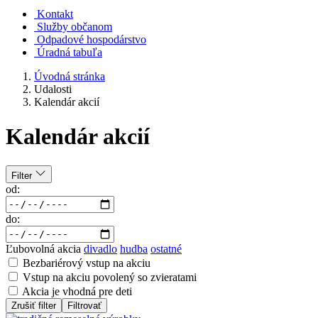
Kontakt
Služby občanom
Odpadové hospodárstvo
Úradná tabuľa
Úvodná stránka
Udalosti
Kalendár akcií
Kalendár akcií
Filter
od:
do:
Ľubovolná akcia
divadlo
hudba
ostatné
Bezbariérový vstup na akciu
Vstup na akciu povolený so zvieratami
Akcia je vhodná pre deti
Zrušiť filter
Filtrovať