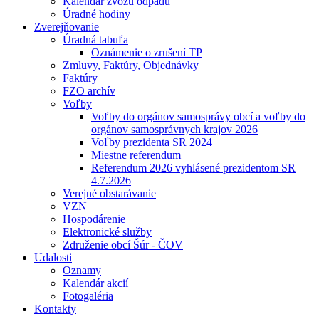
Kalendár zvozu odpadu
Úradné hodiny
Zverejňovanie
Úradná tabuľa
Oznámenie o zrušení TP
Zmluvy, Faktúry, Objednávky
Faktúry
FZO archív
Voľby
Voľby do orgánov samosprávy obcí a voľby do
orgánov samosprávnych krajov 2026
Voľby prezidenta SR 2024
Miestne referendum
Referendum 2026 vyhlásené prezidentom SR
4.7.2026
Verejné obstarávanie
VZN
Hospodárenie
Elektronické služby
Združenie obcí Šúr - ČOV
Udalosti
Oznamy
Kalendár akcií
Fotogaléria
Kontakty