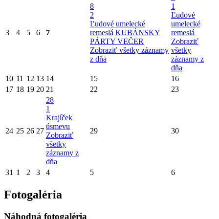
8
1
2
Ľudové
Ľudové umelecké
umelecké
3
4
5
6
7
remeslá
KUBÁNSKY
remeslá
PÁRTY VEČER
Zobraziť
Zobraziť všetky záznamy
všetky
z dňa
záznamy z
dňa
10
11
12
13
14
15
16
17
18
19
20
21
22
23
28
1
Krajíček
úsmevu
24
25
26
27
29
30
Zobraziť
všetky
záznamy z
dňa
31
1
2
3
4
5
6
Fotogaléria
Náhodná fotogaléria