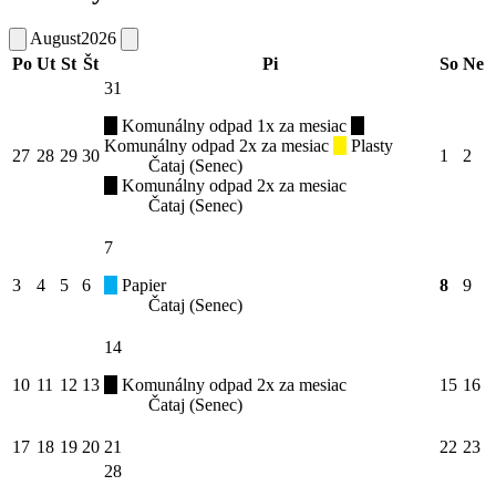
August
2026
Po
Ut
St
Št
Pi
So
Ne
31
Komunálny odpad 1x za mesiac
Komunálny odpad 2x za mesiac
Plasty
27
28
29
30
1
2
Čataj (Senec)
Komunálny odpad 2x za mesiac
Čataj (Senec)
7
3
4
5
6
Papier
8
9
Čataj (Senec)
14
10
11
12
13
Komunálny odpad 2x za mesiac
15
16
Čataj (Senec)
17
18
19
20
21
22
23
28