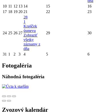
dňa
10
11
12
13
14
15
16
17
18
19
20
21
22
23
28
1
Krajíček
úsmevu
24
25
26
27
29
30
Zobraziť
všetky
záznamy z
dňa
31
1
2
3
4
5
6
Fotogaléria
Náhodná fotogaléria
Zvozový kalendár