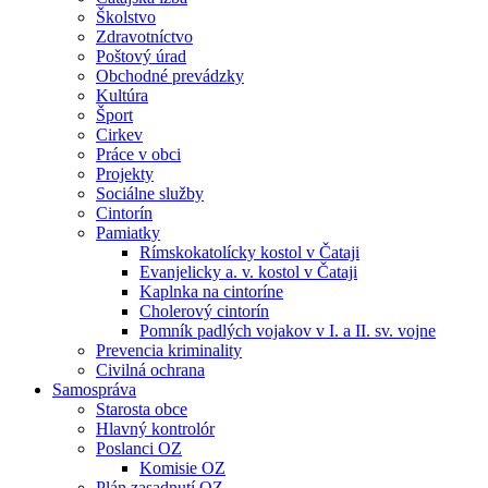
Školstvo
Zdravotníctvo
Poštový úrad
Obchodné prevádzky
Kultúra
Šport
Cirkev
Práce v obci
Projekty
Sociálne služby
Cintorín
Pamiatky
Rímskokatolícky kostol v Čataji
Evanjelicky a. v. kostol v Čataji
Kaplnka na cintoríne
Cholerový cintorín
Pomník padlých vojakov v I. a II. sv. vojne
Prevencia kriminality
Civilná ochrana
Samospráva
Starosta obce
Hlavný kontrolór
Poslanci OZ
Komisie OZ
Plán zasadnutí OZ