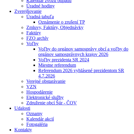
Kalendár zvozu odpadu
Úradné hodiny
Zverejňovanie
Úradná tabuľa
Oznámenie o zrušení TP
Zmluvy, Faktúry, Objednávky
Faktúry
FZO archív
Voľby
Voľby do orgánov samosprávy obcí a voľby do
orgánov samosprávnych krajov 2026
Voľby prezidenta SR 2024
Miestne referendum
Referendum 2026 vyhlásené prezidentom SR
4.7.2026
Verejné obstarávanie
VZN
Hospodárenie
Elektronické služby
Združenie obcí Šúr - ČOV
Udalosti
Oznamy
Kalendár akcií
Fotogaléria
Kontakty