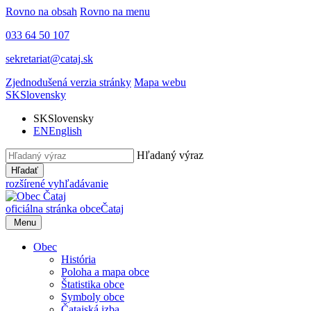
Rovno na obsah
Rovno na menu
033 64 50 107
sekretariat@cataj.sk
Zjednodušená verzia stránky
Mapa webu
SK
Slovensky
SK
Slovensky
EN
English
Hľadaný výraz
Hľadať
rozšírené vyhľadávanie
oficiálna stránka obce
Čataj
Menu
Obec
História
Poloha a mapa obce
Štatistika obce
Symboly obce
Čatajská izba