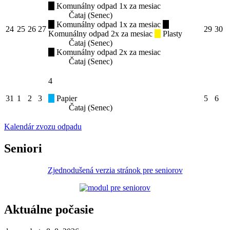
Komunálny odpad 1x za mesiac
Čataj (Senec)
Komunálny odpad 1x za mesiac
24
25
26
27
29
30
Komunálny odpad 2x za mesiac
Plasty
Čataj (Senec)
Komunálny odpad 2x za mesiac
Čataj (Senec)
4
31
1
2
3
Papier
5
6
Čataj (Senec)
Kalendár zvozu odpadu
Seniori
Zjednodušená verzia stránok pre seniorov
Aktuálne počasie