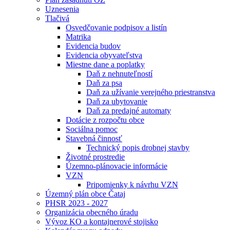
Uznesenia
Tlačivá
Osvedčovanie podpisov a listín
Matrika
Evidencia budov
Evidencia obyvateľstva
Miestne dane a poplatky
Daň z nehnuteľností
Daň za psa
Daň za užívanie verejného priestranstva
Daň za ubytovanie
Daň za predajné automaty
Dotácie z rozpočtu obce
Sociálna pomoc
Stavebná činnosť
Technický popis drobnej stavby
Životné prostredie
Územno-plánovacie informácie
VZN
Pripomienky k návrhu VZN
Územný plán obce Čataj
PHSR 2023 - 2027
Organizácia obecného úradu
Vývoz KO a kontajnerové stojisko