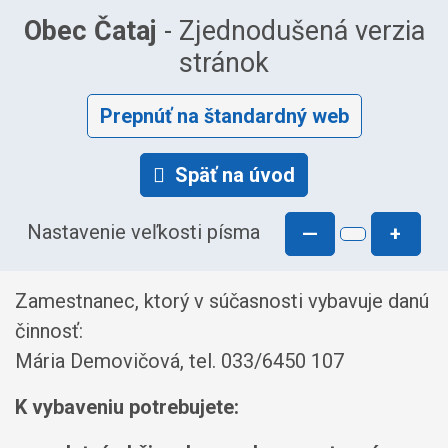
Obec Čataj
- Zjednodušená verzia
stránok
Prepnúť na štandardný web
Späť na úvod
Nastavenie veľkosti písma
—
+
Zamestnanec, ktorý v súčasnosti vybavuje danú
činnosť:
Mária Demovičová, tel. 033/6450 107
K vybaveniu potrebujete: