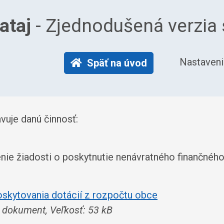
ataj
- Zjednodušená verzia 
Nastaveni
Späť na úvod
vuje danú činnosť:
enie žiadosti o poskytnutie nenávratného finančnéh
skytovania dotácií z rozpočtu obce
dokument, Veľkosť: 53 kB