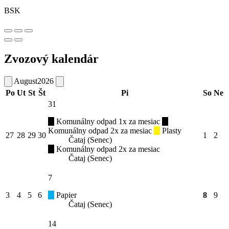
BSK
Zvozový kalendár
August
2026
Po
Ut
St
Št
Pi
So
Ne
31
Komunálny odpad 1x za mesiac
Komunálny odpad 2x za mesiac
Plasty
27
28
29
30
1
2
Čataj (Senec)
Komunálny odpad 2x za mesiac
Čataj (Senec)
7
3
4
5
6
Papier
8
9
Čataj (Senec)
14