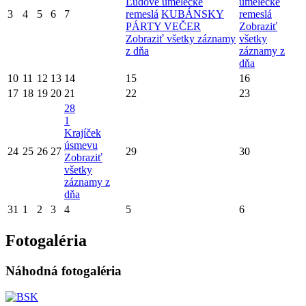
Ľudové umelecké
umelecké
3
4
5
6
7
remeslá
KUBÁNSKY
remeslá
PÁRTY VEČER
Zobraziť
Zobraziť všetky záznamy
všetky
z dňa
záznamy z
dňa
10
11
12
13
14
15
16
17
18
19
20
21
22
23
28
1
Krajíček
úsmevu
24
25
26
27
29
30
Zobraziť
všetky
záznamy z
dňa
31
1
2
3
4
5
6
Fotogaléria
Náhodná fotogaléria