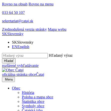
Rovno na obsah
Rovno na menu
033 64 50 107
sekretariat@cataj.sk
Zjednodušená verzia stránky
Mapa webu
SK
Slovensky
SK
Slovensky
EN
English
Hľadaný výraz
Hľadať
rozšírené vyhľadávanie
oficiálna stránka obce
Čataj
Menu
Obec
História
Poloha a mapa obce
Štatistika obce
Symboly obce
Čatajská izba