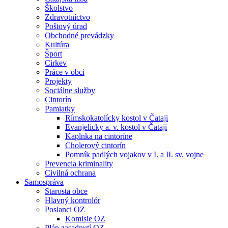
Školstvo
Zdravotníctvo
Poštový úrad
Obchodné prevádzky
Kultúra
Šport
Cirkev
Práce v obci
Projekty
Sociálne služby
Cintorín
Pamiatky
Rímskokatolícky kostol v Čataji
Evanjelicky a. v. kostol v Čataji
Kaplnka na cintoríne
Cholerový cintorín
Pomník padlých vojakov v I. a II. sv. vojne
Prevencia kriminality
Civilná ochrana
Samospráva
Starosta obce
Hlavný kontrolór
Poslanci OZ
Komisie OZ
Plán zasadnutí OZ