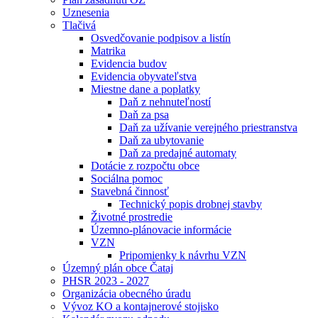
Uznesenia
Tlačivá
Osvedčovanie podpisov a listín
Matrika
Evidencia budov
Evidencia obyvateľstva
Miestne dane a poplatky
Daň z nehnuteľností
Daň za psa
Daň za užívanie verejného priestranstva
Daň za ubytovanie
Daň za predajné automaty
Dotácie z rozpočtu obce
Sociálna pomoc
Stavebná činnosť
Technický popis drobnej stavby
Životné prostredie
Územno-plánovacie informácie
VZN
Pripomienky k návrhu VZN
Územný plán obce Čataj
PHSR 2023 - 2027
Organizácia obecného úradu
Vývoz KO a kontajnerové stojisko