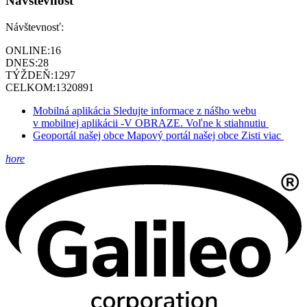
Návštevnosť
Návštevnosť:
ONLINE:
16
DNES:
28
TÝŽDEŇ:
1297
CELKOM:
1320891
Mobilná aplikácia
Sledujte informace z nášho webu
v mobilnej aplikácii -V OBRAZE.
Voľne k stiahnutiu
Geoportál našej obce
Mapový portál našej obce
Zisti viac
hore