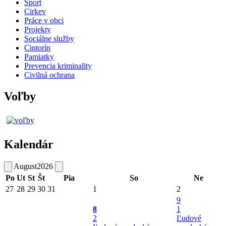
Šport
Cirkev
Práce v obci
Projekty
Sociálne služby
Cintorín
Pamiatky
Prevencia kriminality
Civilná ochrana
Voľby
Kalendár
August
2026
Po
Ut
St
Št
Pia
So
Ne
27
28
29
30
31
1
2
9
8
1
2
Ľudové