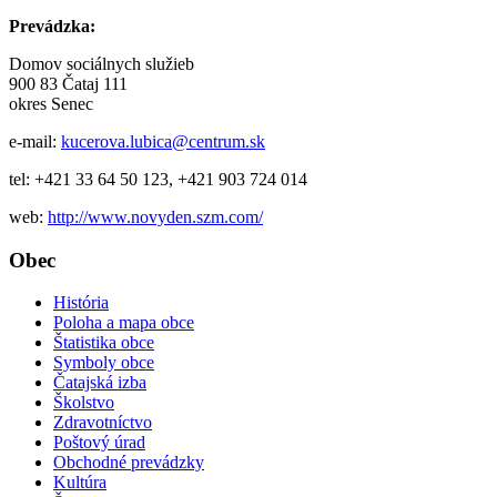
Prevádzka:
Domov sociálnych služieb
900 83 Čataj 111
okres Senec
e-mail:
kucerova.lubica@centrum.sk
tel: +421 33 64 50 123, +421 903 724 014
web:
http://www.novyden.szm.com/
Obec
História
Poloha a mapa obce
Štatistika obce
Symboly obce
Čatajská izba
Školstvo
Zdravotníctvo
Poštový úrad
Obchodné prevádzky
Kultúra