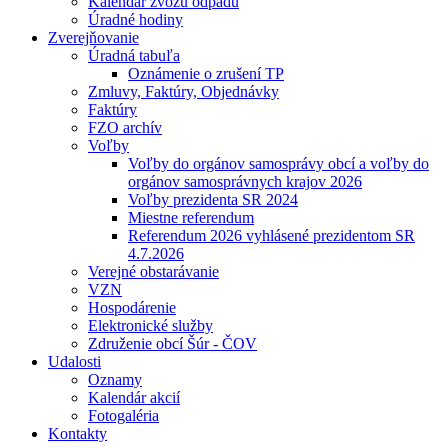
Kalendár zvozu odpadu
Úradné hodiny
Zverejňovanie
Úradná tabuľa
Oznámenie o zrušení TP
Zmluvy, Faktúry, Objednávky
Faktúry
FZO archív
Voľby
Voľby do orgánov samosprávy obcí a voľby do
orgánov samosprávnych krajov 2026
Voľby prezidenta SR 2024
Miestne referendum
Referendum 2026 vyhlásené prezidentom SR
4.7.2026
Verejné obstarávanie
VZN
Hospodárenie
Elektronické služby
Združenie obcí Šúr - ČOV
Udalosti
Oznamy
Kalendár akcií
Fotogaléria
Kontakty