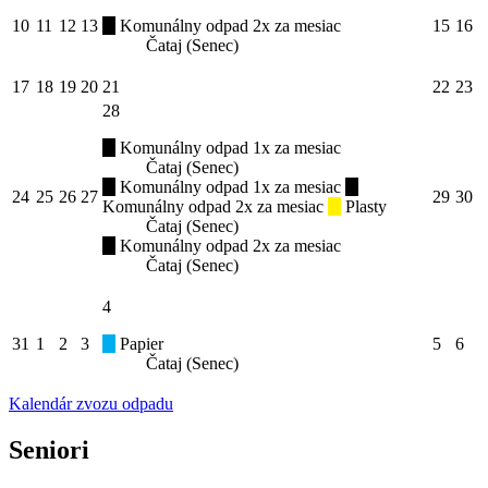
10
11
12
13
Komunálny odpad 2x za mesiac
15
16
Čataj (Senec)
17
18
19
20
21
22
23
28
Komunálny odpad 1x za mesiac
Čataj (Senec)
Komunálny odpad 1x za mesiac
24
25
26
27
29
30
Komunálny odpad 2x za mesiac
Plasty
Čataj (Senec)
Komunálny odpad 2x za mesiac
Čataj (Senec)
4
31
1
2
3
Papier
5
6
Čataj (Senec)
Kalendár zvozu odpadu
Seniori