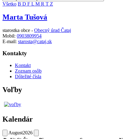
Všetko
B
D
F
L
M
R
T
Z
Marta Tušová
starostka obce -
Obecný úrad Čataj
Mobil:
0903809954
E-mail:
starosta@cataj.sk
Kontakty
Kontakt
Zoznam osôb
Dôležité čísla
Voľby
Kalendár
August
2026