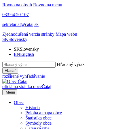
Rovno na obsah
Rovno na menu
033 64 50 107
sekretariat@cataj.sk
Zjednodušená verzia stránky
Mapa webu
SK
Slovensky
SK
Slovensky
EN
English
Hľadaný výraz
Hľadať
rozšírené vyhľadávanie
oficiálna stránka obce
Čataj
Menu
Obec
História
Poloha a mapa obce
Štatistika obce
Symboly obce
Čatajská izba