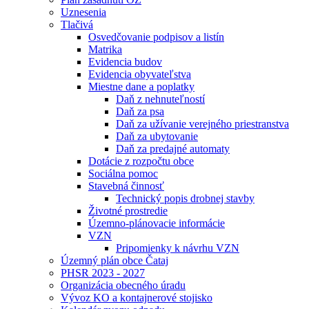
Uznesenia
Tlačivá
Osvedčovanie podpisov a listín
Matrika
Evidencia budov
Evidencia obyvateľstva
Miestne dane a poplatky
Daň z nehnuteľností
Daň za psa
Daň za užívanie verejného priestranstva
Daň za ubytovanie
Daň za predajné automaty
Dotácie z rozpočtu obce
Sociálna pomoc
Stavebná činnosť
Technický popis drobnej stavby
Životné prostredie
Územno-plánovacie informácie
VZN
Pripomienky k návrhu VZN
Územný plán obce Čataj
PHSR 2023 - 2027
Organizácia obecného úradu
Vývoz KO a kontajnerové stojisko