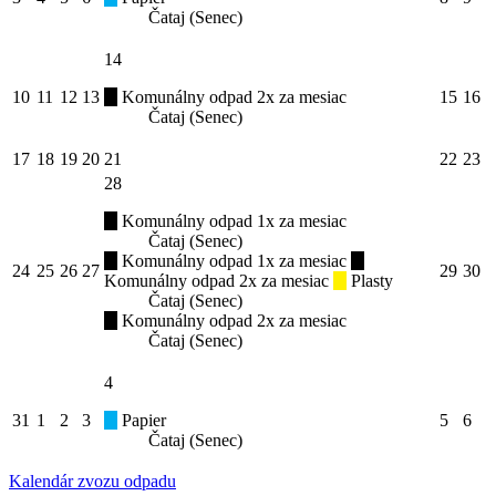
Čataj (Senec)
14
10
11
12
13
Komunálny odpad 2x za mesiac
15
16
Čataj (Senec)
17
18
19
20
21
22
23
28
Komunálny odpad 1x za mesiac
Čataj (Senec)
Komunálny odpad 1x za mesiac
24
25
26
27
29
30
Komunálny odpad 2x za mesiac
Plasty
Čataj (Senec)
Komunálny odpad 2x za mesiac
Čataj (Senec)
4
31
1
2
3
Papier
5
6
Čataj (Senec)
Kalendár zvozu odpadu