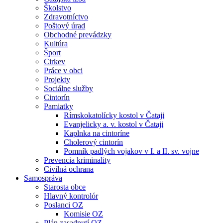
Školstvo
Zdravotníctvo
Poštový úrad
Obchodné prevádzky
Kultúra
Šport
Cirkev
Práce v obci
Projekty
Sociálne služby
Cintorín
Pamiatky
Rímskokatolícky kostol v Čataji
Evanjelicky a. v. kostol v Čataji
Kaplnka na cintoríne
Cholerový cintorín
Pomník padlých vojakov v I. a II. sv. vojne
Prevencia kriminality
Civilná ochrana
Samospráva
Starosta obce
Hlavný kontrolór
Poslanci OZ
Komisie OZ
Plán zasadnutí OZ