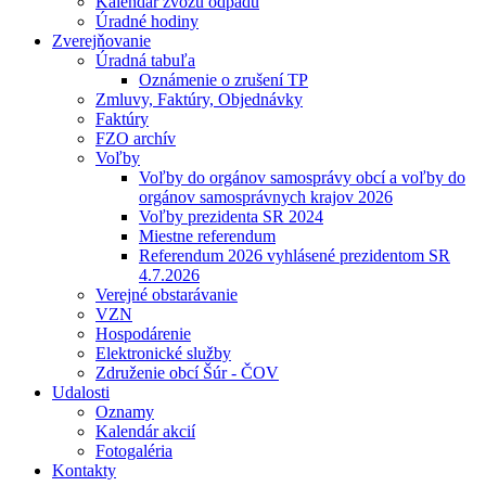
Kalendár zvozu odpadu
Úradné hodiny
Zverejňovanie
Úradná tabuľa
Oznámenie o zrušení TP
Zmluvy, Faktúry, Objednávky
Faktúry
FZO archív
Voľby
Voľby do orgánov samosprávy obcí a voľby do
orgánov samosprávnych krajov 2026
Voľby prezidenta SR 2024
Miestne referendum
Referendum 2026 vyhlásené prezidentom SR
4.7.2026
Verejné obstarávanie
VZN
Hospodárenie
Elektronické služby
Združenie obcí Šúr - ČOV
Udalosti
Oznamy
Kalendár akcií
Fotogaléria
Kontakty