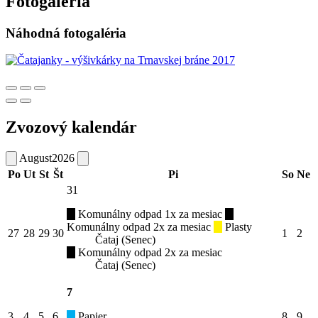
Fotogaléria
Náhodná fotogaléria
Zvozový kalendár
August
2026
Po
Ut
St
Št
Pi
So
Ne
31
Komunálny odpad 1x za mesiac
Komunálny odpad 2x za mesiac
Plasty
27
28
29
30
1
2
Čataj (Senec)
Komunálny odpad 2x za mesiac
Čataj (Senec)
7
3
4
5
6
Papier
8
9