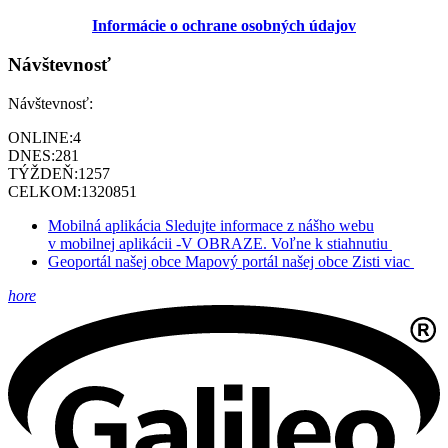
Informácie o ochrane osobných údajov
Návštevnosť
Návštevnosť:
ONLINE:
4
DNES:
281
TÝŽDEŇ:
1257
CELKOM:
1320851
Mobilná aplikácia
Sledujte informace z nášho webu
v mobilnej aplikácii -V OBRAZE.
Voľne k stiahnutiu
Geoportál našej obce
Mapový portál našej obce
Zisti viac
hore