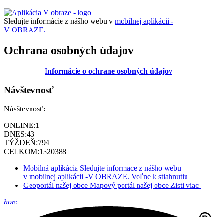
Sledujte informácie z nášho webu v
mobilnej aplikácii -
V OBRAZE.
Ochrana osobných údajov
Informácie o ochrane osobných údajov
Návštevnosť
Návštevnosť:
ONLINE:
1
DNES:
43
TÝŽDEŇ:
794
CELKOM:
1320388
Mobilná aplikácia
Sledujte informace z nášho webu
v mobilnej aplikácii -V OBRAZE.
Voľne k stiahnutiu
Geoportál našej obce
Mapový portál našej obce
Zisti viac
hore