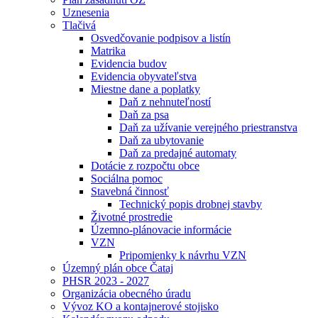
Uznesenia
Tlačivá
Osvedčovanie podpisov a listín
Matrika
Evidencia budov
Evidencia obyvateľstva
Miestne dane a poplatky
Daň z nehnuteľností
Daň za psa
Daň za užívanie verejného priestranstva
Daň za ubytovanie
Daň za predajné automaty
Dotácie z rozpočtu obce
Sociálna pomoc
Stavebná činnosť
Technický popis drobnej stavby
Životné prostredie
Územno-plánovacie informácie
VZN
Pripomienky k návrhu VZN
Územný plán obce Čataj
PHSR 2023 - 2027
Organizácia obecného úradu
Vývoz KO a kontajnerové stojisko