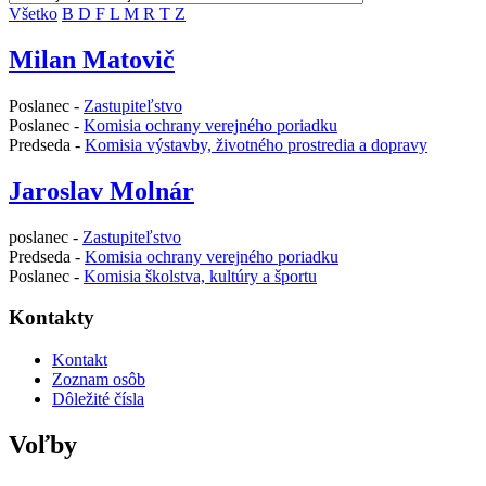
Všetko
B
D
F
L
M
R
T
Z
Milan Matovič
Poslanec -
Zastupiteľstvo
Poslanec -
Komisia ochrany verejného poriadku
Predseda -
Komisia výstavby, životného prostredia a dopravy
Jaroslav Molnár
poslanec -
Zastupiteľstvo
Predseda -
Komisia ochrany verejného poriadku
Poslanec -
Komisia školstva, kultúry a športu
Kontakty
Kontakt
Zoznam osôb
Dôležité čísla
Voľby