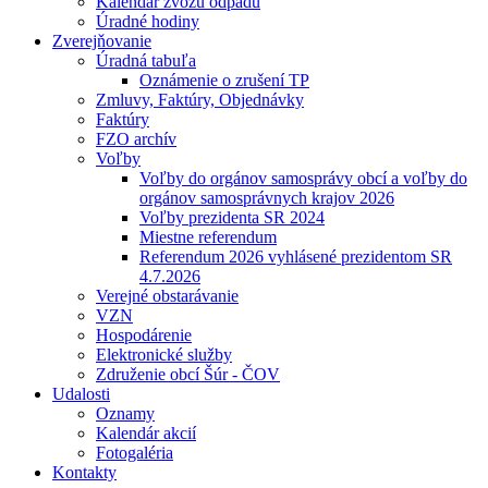
Kalendár zvozu odpadu
Úradné hodiny
Zverejňovanie
Úradná tabuľa
Oznámenie o zrušení TP
Zmluvy, Faktúry, Objednávky
Faktúry
FZO archív
Voľby
Voľby do orgánov samosprávy obcí a voľby do
orgánov samosprávnych krajov 2026
Voľby prezidenta SR 2024
Miestne referendum
Referendum 2026 vyhlásené prezidentom SR
4.7.2026
Verejné obstarávanie
VZN
Hospodárenie
Elektronické služby
Združenie obcí Šúr - ČOV
Udalosti
Oznamy
Kalendár akcií
Fotogaléria
Kontakty