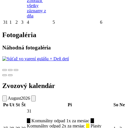
Zobraziť
všetky
záznamy z
dňa
31
1
2
3
4
5
6
Fotogaléria
Náhodná fotogaléria
Zvozový kalendár
August
2026
Po
Ut
St
Št
Pi
So
Ne
31
Komunálny odpad 1x za mesiac
Komunálny odpad 2x za mesiac
Plasty