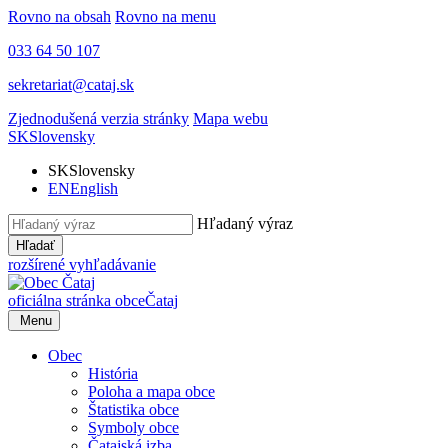
Rovno na obsah
Rovno na menu
033 64 50 107
sekretariat@cataj.sk
Zjednodušená verzia stránky
Mapa webu
SK
Slovensky
SK
Slovensky
EN
English
Hľadaný výraz
Hľadať
rozšírené vyhľadávanie
oficiálna stránka obce
Čataj
Menu
Obec
História
Poloha a mapa obce
Štatistika obce
Symboly obce
Čatajská izba