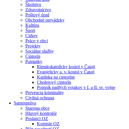
Školstvo
Zdravotníctvo
Poštový úrad
Obchodné prevádzky
Kultúra
Šport
Cirkev
Práce v obci
Projekty
Sociálne služby
Cintorín
Pamiatky
Rímskokatolícky kostol v Čataji
Evanjelicky a. v. kostol v Čataji
Kaplnka na cintoríne
Cholerový cintorín
Pomník padlých vojakov v I. a II. sv. vojne
Prevencia kriminality
Civilná ochrana
Samospráva
Starosta obce
Hlavný kontrolór
Poslanci OZ
Komisie OZ
Plán zasadnutí OZ