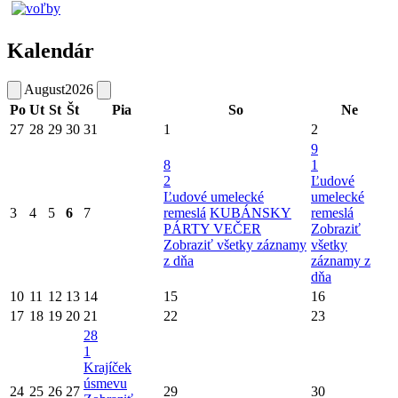
Kalendár
August
2026
Po
Ut
St
Št
Pia
So
Ne
27
28
29
30
31
1
2
9
8
1
2
Ľudové
Ľudové umelecké
umelecké
3
4
5
6
7
remeslá
KUBÁNSKY
remeslá
PÁRTY VEČER
Zobraziť
Zobraziť všetky záznamy
všetky
z dňa
záznamy z
dňa
10
11
12
13
14
15
16
17
18
19
20
21
22
23
28
1
Krajíček
úsmevu
24
25
26
27
29
30