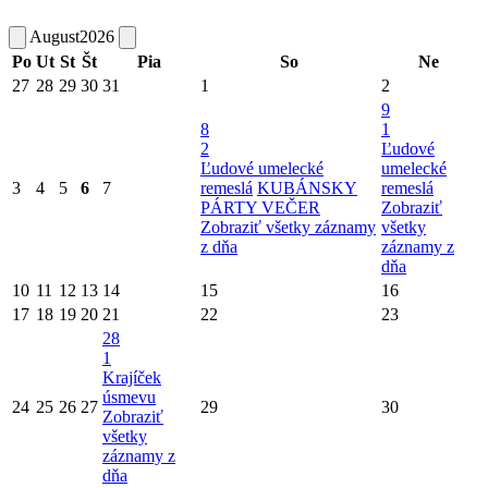
August
2026
Po
Ut
St
Št
Pia
So
Ne
27
28
29
30
31
1
2
9
8
1
2
Ľudové
Ľudové umelecké
umelecké
3
4
5
6
7
remeslá
KUBÁNSKY
remeslá
PÁRTY VEČER
Zobraziť
Zobraziť všetky záznamy
všetky
z dňa
záznamy z
dňa
10
11
12
13
14
15
16
17
18
19
20
21
22
23
28
1
Krajíček
úsmevu
24
25
26
27
29
30
Zobraziť
všetky
záznamy z
dňa