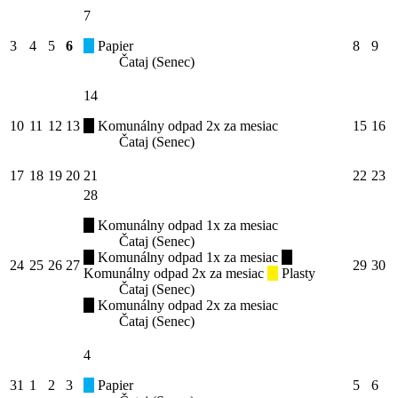
7
3
4
5
6
Papier
8
9
Čataj (Senec)
14
10
11
12
13
Komunálny odpad 2x za mesiac
15
16
Čataj (Senec)
17
18
19
20
21
22
23
28
Komunálny odpad 1x za mesiac
Čataj (Senec)
Komunálny odpad 1x za mesiac
24
25
26
27
29
30
Komunálny odpad 2x za mesiac
Plasty
Čataj (Senec)
Komunálny odpad 2x za mesiac
Čataj (Senec)
4
31
1
2
3
Papier
5
6