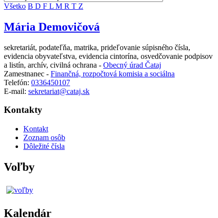
Všetko
B
D
F
L
M
R
T
Z
Mária Demovičová
sekretariát, podateľňa, matrika, prideľovanie súpisného čísla,
evidencia obyvateľstva, evidencia cintorína, osvedčovanie podpisov
a listín, archív, civilná ochrana -
Obecný úrad Čataj
Zamestnanec -
Finančná, rozpočtová komisia a sociálna
Telefón:
0336450107
E-mail:
sekretariat@cataj.sk
Kontakty
Kontakt
Zoznam osôb
Dôležité čísla
Voľby
Kalendár