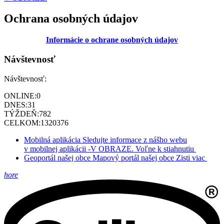
Ochrana osobných údajov
Informácie o ochrane osobných údajov
Návštevnosť
Návštevnosť:
ONLINE:
0
DNES:
31
TÝŽDEŇ:
782
CELKOM:
1320376
Mobilná aplikácia
Sledujte informace z nášho webu
v mobilnej aplikácii -V OBRAZE.
Voľne k stiahnutiu
Geoportál našej obce
Mapový portál našej obce
Zisti viac
hore