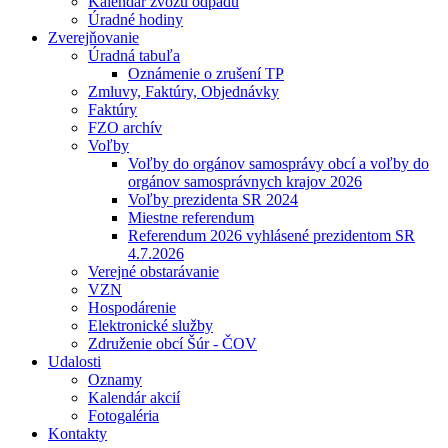
Kalendár zvozu odpadu
Úradné hodiny
Zverejňovanie
Úradná tabuľa
Oznámenie o zrušení TP
Zmluvy, Faktúry, Objednávky
Faktúry
FZO archív
Voľby
Voľby do orgánov samosprávy obcí a voľby do
orgánov samosprávnych krajov 2026
Voľby prezidenta SR 2024
Miestne referendum
Referendum 2026 vyhlásené prezidentom SR
4.7.2026
Verejné obstarávanie
VZN
Hospodárenie
Elektronické služby
Združenie obcí Šúr - ČOV
Udalosti
Oznamy
Kalendár akcií
Fotogaléria
Kontakty