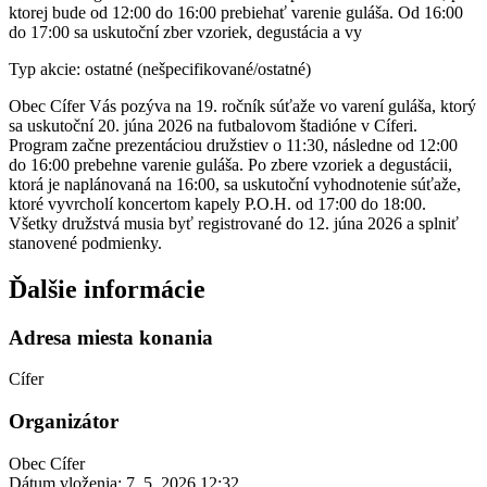
ktorej bude od 12:00 do 16:00 prebiehať varenie guláša. Od 16:00
do 17:00 sa uskutoční zber vzoriek, degustácia a vy
Typ akcie: ostatné (nešpecifikované/ostatné)
Obec Cífer Vás pozýva na 19. ročník súťaže vo varení guláša, ktorý
sa uskutoční 20. júna 2026 na futbalovom štadióne v Cíferi.
Program začne prezentáciou družstiev o 11:30, následne od 12:00
do 16:00 prebehne varenie guláša. Po zbere vzoriek a degustácii,
ktorá je naplánovaná na 16:00, sa uskutoční vyhodnotenie súťaže,
ktoré vyvrcholí koncertom kapely P.O.H. od 17:00 do 18:00.
Všetky družstvá musia byť registrované do 12. júna 2026 a splniť
stanovené podmienky.
Ďalšie informácie
Adresa miesta konania
Cífer
Organizátor
Obec Cífer
Dátum vloženia:
7. 5. 2026 12:32