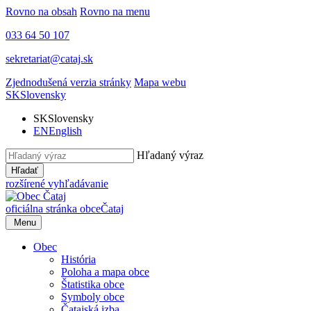
Rovno na obsah
Rovno na menu
033 64 50 107
sekretariat@cataj.sk
Zjednodušená verzia stránky
Mapa webu
SK
Slovensky
SK
Slovensky
EN
English
Hľadaný výraz
Hľadať
rozšírené vyhľadávanie
oficiálna stránka obce
Čataj
Menu
Obec
História
Poloha a mapa obce
Štatistika obce
Symboly obce
Čatajská izba