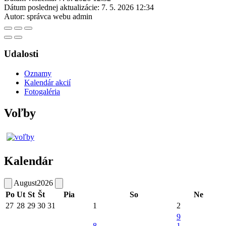
Dátum poslednej aktualizácie:
7. 5. 2026 12:34
Autor:
správca webu admin
Udalosti
Oznamy
Kalendár akcií
Fotogaléria
Voľby
Kalendár
August
2026
Po
Ut
St
Št
Pia
So
Ne
27
28
29
30
31
1
2
9
8
1