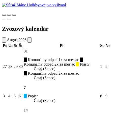
Zvozový kalendár
August
2026
Po
Ut
St
Št
Pi
So
Ne
31
Komunálny odpad 1x za mesiac
Komunálny odpad 2x za mesiac
Plasty
27
28
29
30
1
2
Čataj (Senec)
Komunálny odpad 2x za mesiac
Čataj (Senec)
7
3
4
5
6
Papier
8
9
Čataj (Senec)
14