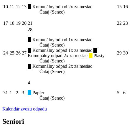
10
11
12
13
Komunálny odpad 2x za mesiac
15
16
Čataj (Senec)
17
18
19
20
21
22
23
28
Komunálny odpad 1x za mesiac
Čataj (Senec)
Komunálny odpad 1x za mesiac
24
25
26
27
29
30
Komunálny odpad 2x za mesiac
Plasty
Čataj (Senec)
Komunálny odpad 2x za mesiac
Čataj (Senec)
4
31
1
2
3
Papier
5
6
Čataj (Senec)
Kalendár zvozu odpadu
Seniori