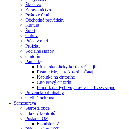
Školstvo
Zdravotníctvo
Poštový úrad
Obchodné prevádzky
Kultúra
Šport
Cirkev
Práce v obci
Projekty
Sociálne služby
Cintorín
Pamiatky
Rímskokatolícky kostol v Čataji
Evanjelicky a. v. kostol v Čataji
Kaplnka na cintoríne
Cholerový cintorín
Pomník padlých vojakov v I. a II. sv. vojne
Prevencia kriminality
Civilná ochrana
Samospráva
Starosta obce
Hlavný kontrolór
Poslanci OZ
Komisie OZ
Plán zasadnutí OZ