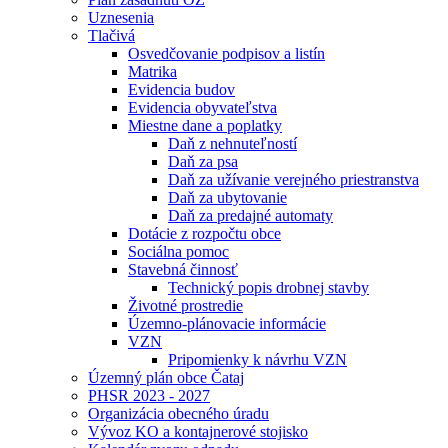
Uznesenia
Tlačivá
Osvedčovanie podpisov a listín
Matrika
Evidencia budov
Evidencia obyvateľstva
Miestne dane a poplatky
Daň z nehnuteľností
Daň za psa
Daň za užívanie verejného priestranstva
Daň za ubytovanie
Daň za predajné automaty
Dotácie z rozpočtu obce
Sociálna pomoc
Stavebná činnosť
Technický popis drobnej stavby
Životné prostredie
Územno-plánovacie informácie
VZN
Pripomienky k návrhu VZN
Územný plán obce Čataj
PHSR 2023 - 2027
Organizácia obecného úradu
Vývoz KO a kontajnerové stojisko