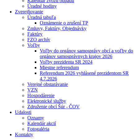
Kalendár zvozu odpadu
Úradné hodiny
Zverejňovanie
Úradná tabuľa
Oznámenie o zrušení TP
Zmluvy, Faktúry, Objednávky
Faktúry
FZO archív
Voľby
Voľby do orgánov samosprávy obcí a voľby do
orgánov samosprávnych krajov 2026
Voľby prezidenta SR 2024
Miestne referendum
Referendum 2026 vyhlásené prezidentom SR
4.7.2026
Verejné obstarávanie
VZN
Hospodárenie
Elektronické služby
Združenie obcí Šúr - ČOV
Udalosti
Oznamy
Kalendár akcií
Fotogaléria
Kontakty