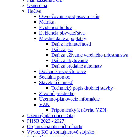
Uznesenia
Tlačivá
Osvedčovanie podpisov a listín
Matrika
Evidencia budov
Evidencia obyvateľstva
Miestne dane a poplatky
Daň z nehnuteľností
Daň za psa
Daň za užívanie verejného priestranstva
Daň za ubytovanie
Daň za predajné automaty
Dotácie z rozpočtu obce
Sociálna pomoc
Stavebná činnosť
Technický popis drobnej stavby
Životné prostredie
Územno-plánovacie informácie
VZN
Pripomienky k návrhu VZN
Územný plán obce Čataj
PHSR 2023 - 2027
Organizácia obecného úradu
Vývoz KO a kontajnerové stojisko