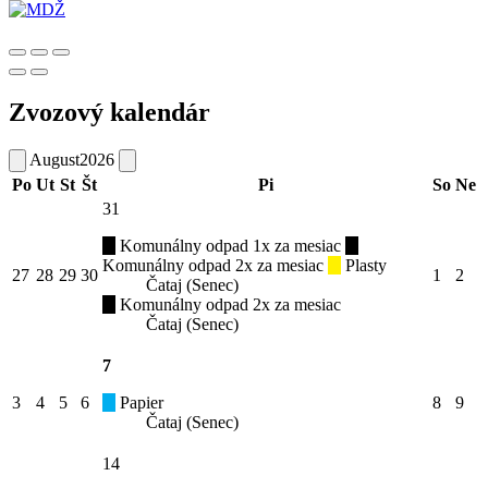
Zvozový kalendár
August
2026
Po
Ut
St
Št
Pi
So
Ne
31
Komunálny odpad 1x za mesiac
Komunálny odpad 2x za mesiac
Plasty
27
28
29
30
1
2
Čataj (Senec)
Komunálny odpad 2x za mesiac
Čataj (Senec)
7
3
4
5
6
Papier
8
9
Čataj (Senec)
14