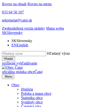
Rovno na obsah
Rovno na menu
033 64 50 107
sekretariat@cataj.sk
Zjednodušená verzia stránky
Mapa webu
SK
Slovensky
SK
Slovensky
EN
English
Hľadaný výraz
Hľadať
rozšírené vyhľadávanie
oficiálna stránka obce
Čataj
Menu
Obec
História
Poloha a mapa obce
Štatistika obce
Symboly obce
Čatajská izba