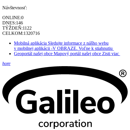
Návštevnosť:
ONLINE:
0
DNES:
146
TÝŽDEŇ:
1122
CELKOM:
1320716
Mobilná aplikácia
Sledujte informace z nášho webu
v mobilnej aplikácii -V OBRAZE.
Voľne k stiahnutiu
Geoportál našej obce
Mapový portál našej obce
Zisti viac
hore