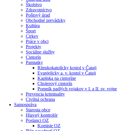
Školstvo
Zdravotníctvo
Poštový úrad
Obchodné prevádzky
Kultúra
Šport
Cirkev
Práce v obci
Projekty
Sociálne služby
Cintorín
Pamiatky
Rímskokatolícky kostol v Čataji
Evanjelicky a. v. kostol v Čataji
Kaplnka na cintoríne
Cholerový cintorín
Pomník padlých vojakov v I. a II. sv. vojne
Prevencia kriminality
Civilná ochrana
Samospráva
Starosta obce
Hlavný kontrolór
Poslanci OZ
Komisie OZ
Plán zasadnutí OZ