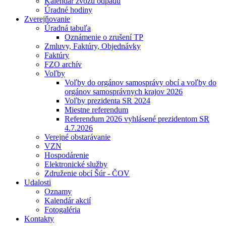
Kalendár zvozu odpadu
Úradné hodiny
Zverejňovanie
Úradná tabuľa
Oznámenie o zrušení TP
Zmluvy, Faktúry, Objednávky
Faktúry
FZO archív
Voľby
Voľby do orgánov samosprávy obcí a voľby do
orgánov samosprávnych krajov 2026
Voľby prezidenta SR 2024
Miestne referendum
Referendum 2026 vyhlásené prezidentom SR
4.7.2026
Verejné obstarávanie
VZN
Hospodárenie
Elektronické služby
Združenie obcí Šúr - ČOV
Udalosti
Oznamy
Kalendár akcií
Fotogaléria
Kontakty