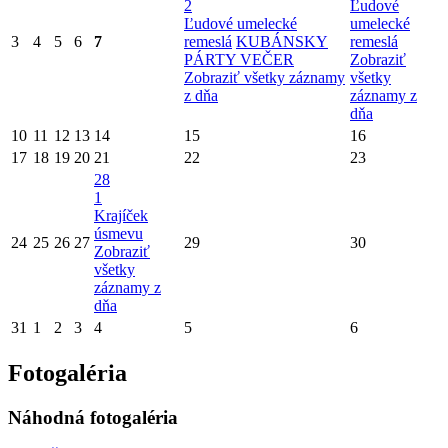
2
Ľudové
Ľudové umelecké
umelecké
3
4
5
6
7
remeslá
KUBÁNSKY
remeslá
PÁRTY VEČER
Zobraziť
Zobraziť všetky záznamy
všetky
z dňa
záznamy z
dňa
10
11
12
13
14
15
16
17
18
19
20
21
22
23
28
1
Krajíček
úsmevu
24
25
26
27
29
30
Zobraziť
všetky
záznamy z
dňa
31
1
2
3
4
5
6
Fotogaléria
Náhodná fotogaléria