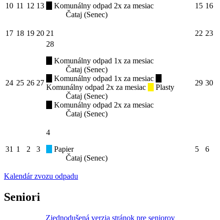
10
11
12
13
Komunálny odpad 2x za mesiac
15
16
Čataj (Senec)
17
18
19
20
21
22
23
28
Komunálny odpad 1x za mesiac
Čataj (Senec)
Komunálny odpad 1x za mesiac
24
25
26
27
29
30
Komunálny odpad 2x za mesiac
Plasty
Čataj (Senec)
Komunálny odpad 2x za mesiac
Čataj (Senec)
4
31
1
2
3
Papier
5
6
Čataj (Senec)
Kalendár zvozu odpadu
Seniori
Zjednodušená verzia stránok pre seniorov