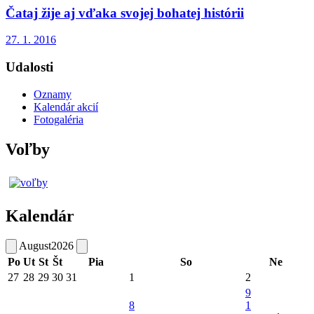
Čataj žije aj vďaka svojej bohatej histórii
27. 1. 2016
Udalosti
Oznamy
Kalendár akcií
Fotogaléria
Voľby
Kalendár
August
2026
Po
Ut
St
Št
Pia
So
Ne
27
28
29
30
31
1
2
9
8
1