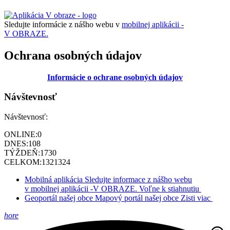
Sledujte informácie z nášho webu v
mobilnej aplikácii -
V OBRAZE.
Ochrana osobných údajov
Informácie o ochrane osobných údajov
Návštevnosť
Návštevnosť:
ONLINE:
0
DNES:
108
TÝŽDEŇ:
1730
CELKOM:
1321324
Mobilná aplikácia
Sledujte informace z nášho webu
v mobilnej aplikácii -V OBRAZE.
Voľne k stiahnutiu
Geoportál našej obce
Mapový portál našej obce
Zisti viac
hore