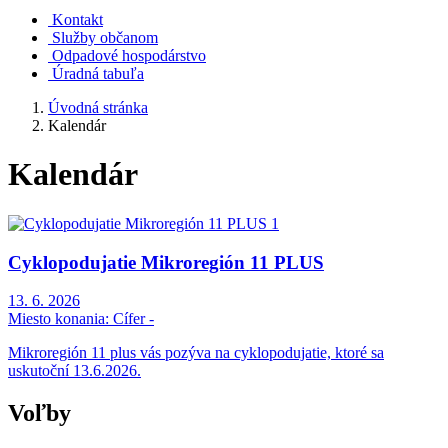
Kontakt
Služby občanom
Odpadové hospodárstvo
Úradná tabuľa
Úvodná stránka
Kalendár
Kalendár
Cyklopodujatie Mikroregión 11 PLUS
13. 6. 2026
Miesto konania:
Cífer -
Mikroregión 11 plus vás pozýva na cyklopodujatie, ktoré sa
uskutoční 13.6.2026.
Voľby