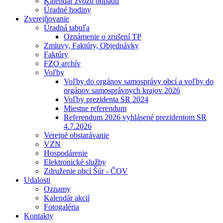
Kalendár zvozu odpadu
Úradné hodiny
Zverejňovanie
Úradná tabuľa
Oznámenie o zrušení TP
Zmluvy, Faktúry, Objednávky
Faktúry
FZO archív
Voľby
Voľby do orgánov samosprávy obcí a voľby do
orgánov samosprávnych krajov 2026
Voľby prezidenta SR 2024
Miestne referendum
Referendum 2026 vyhlásené prezidentom SR
4.7.2026
Verejné obstarávanie
VZN
Hospodárenie
Elektronické služby
Združenie obcí Šúr - ČOV
Udalosti
Oznamy
Kalendár akcií
Fotogaléria
Kontakty