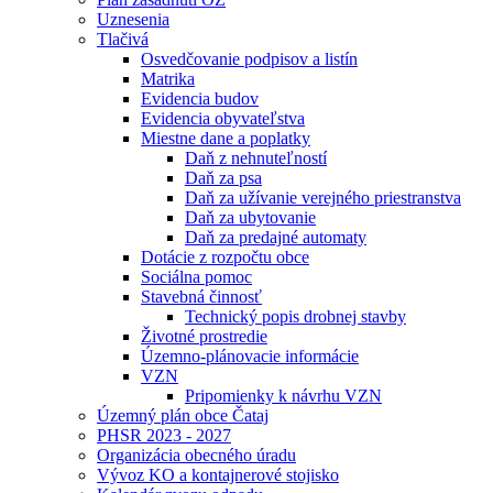
Uznesenia
Tlačivá
Osvedčovanie podpisov a listín
Matrika
Evidencia budov
Evidencia obyvateľstva
Miestne dane a poplatky
Daň z nehnuteľností
Daň za psa
Daň za užívanie verejného priestranstva
Daň za ubytovanie
Daň za predajné automaty
Dotácie z rozpočtu obce
Sociálna pomoc
Stavebná činnosť
Technický popis drobnej stavby
Životné prostredie
Územno-plánovacie informácie
VZN
Pripomienky k návrhu VZN
Územný plán obce Čataj
PHSR 2023 - 2027
Organizácia obecného úradu
Vývoz KO a kontajnerové stojisko