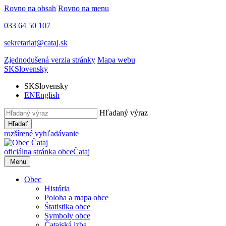
Rovno na obsah
Rovno na menu
033 64 50 107
sekretariat@cataj.sk
Zjednodušená verzia stránky
Mapa webu
SK
Slovensky
SK
Slovensky
EN
English
Hľadaný výraz
Hľadať
rozšírené vyhľadávanie
oficiálna stránka obce
Čataj
Menu
Obec
História
Poloha a mapa obce
Štatistika obce
Symboly obce
Čatajská izba