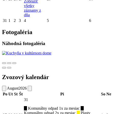
Zobraziť
všetky
záznamy z
dňa
31
1
2
3
4
5
6
Fotogaléria
Náhodná fotogaléria
Zvozový kalendár
August
2026
Po
Ut
St
Št
Pi
So
Ne
31
Komunálny odpad 1x za mesiac
Komunálny odpad 2x za mesiac
Plasty