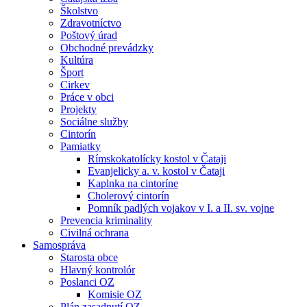
Školstvo
Zdravotníctvo
Poštový úrad
Obchodné prevádzky
Kultúra
Šport
Cirkev
Práce v obci
Projekty
Sociálne služby
Cintorín
Pamiatky
Rímskokatolícky kostol v Čataji
Evanjelicky a. v. kostol v Čataji
Kaplnka na cintoríne
Cholerový cintorín
Pomník padlých vojakov v I. a II. sv. vojne
Prevencia kriminality
Civilná ochrana
Samospráva
Starosta obce
Hlavný kontrolór
Poslanci OZ
Komisie OZ
Plán zasadnutí OZ