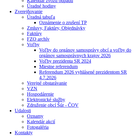
Kalendár zvozu odpadu
Úradné hodiny
Zverejňovanie
Úradná tabuľa
Oznámenie o zrušení TP
Zmluvy, Faktúry, Objednávky
Faktúry
FZO archív
Voľby
Voľby do orgánov samosprávy obcí a voľby do
orgánov samosprávnych krajov 2026
Voľby prezidenta SR 2024
Miestne referendum
Referendum 2026 vyhlásené prezidentom SR
4.7.2026
Verejné obstarávanie
VZN
Hospodárenie
Elektronické služby
Združenie obcí Šúr - ČOV
Udalosti
Oznamy
Kalendár akcií
Fotogaléria
Kontakty