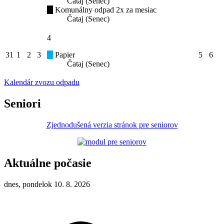
Čataj (Senec)
Komunálny odpad 2x za mesiac
Čataj (Senec)
4
31
1
2
3
Papier
5
6
Čataj (Senec)
Kalendár zvozu odpadu
Seniori
Zjednodušená verzia stránok pre seniorov
Aktuálne počasie
dnes, pondelok 10. 8. 2026