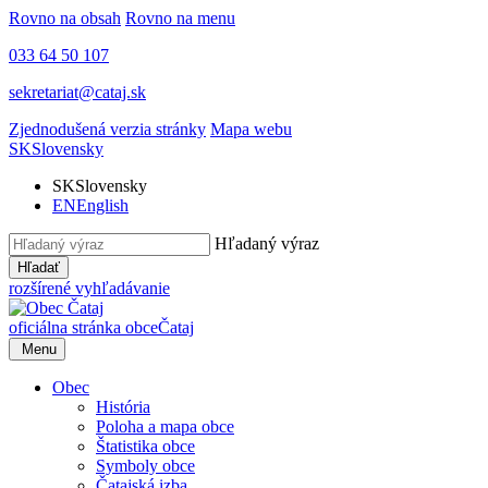
Rovno na obsah
Rovno na menu
033 64 50 107
sekretariat@cataj.sk
Zjednodušená verzia stránky
Mapa webu
SK
Slovensky
SK
Slovensky
EN
English
Hľadaný výraz
Hľadať
rozšírené vyhľadávanie
oficiálna stránka obce
Čataj
Menu
Obec
História
Poloha a mapa obce
Štatistika obce
Symboly obce
Čatajská izba