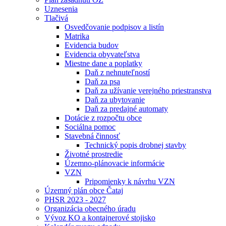
Uznesenia
Tlačivá
Osvedčovanie podpisov a listín
Matrika
Evidencia budov
Evidencia obyvateľstva
Miestne dane a poplatky
Daň z nehnuteľností
Daň za psa
Daň za užívanie verejného priestranstva
Daň za ubytovanie
Daň za predajné automaty
Dotácie z rozpočtu obce
Sociálna pomoc
Stavebná činnosť
Technický popis drobnej stavby
Životné prostredie
Územno-plánovacie informácie
VZN
Pripomienky k návrhu VZN
Územný plán obce Čataj
PHSR 2023 - 2027
Organizácia obecného úradu
Vývoz KO a kontajnerové stojisko