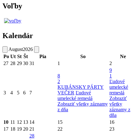
Voľby
Kalendár
August
2026
Po
Ut
St
Št
Pia
So
Ne
27
28
29
30
31
1
2
9
8
1
2
Ľudové
KUBÁNSKY PÁRTY
umelecké
3
4
5
6
7
VEČER
Ľudové
remeslá
umelecké remeslá
Zobraziť
Zobraziť všetky záznamy
všetky
z dňa
záznamy z
dňa
10
11
12
13
14
15
16
17
18
19
20
21
22
23
28