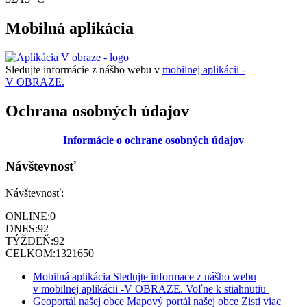
Mobilná aplikácia
Sledujte informácie z nášho webu v
mobilnej aplikácii -
V OBRAZE.
Ochrana osobných údajov
Informácie o ochrane osobných údajov
Návštevnosť
Návštevnosť:
ONLINE:
0
DNES:
92
TÝŽDEŇ:
92
CELKOM:
1321650
Mobilná aplikácia
Sledujte informace z nášho webu
v mobilnej aplikácii -V OBRAZE.
Voľne k stiahnutiu
Geoportál našej obce
Mapový portál našej obce
Zisti viac