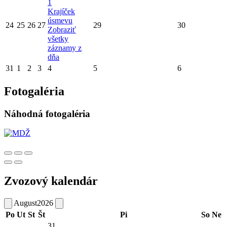
1
Krajíček
úsmevu
24
25
26
27
29
30
Zobraziť
všetky
záznamy z
dňa
31
1
2
3
4
5
6
Fotogaléria
Náhodná fotogaléria
Zvozový kalendár
August
2026
Po
Ut
St
Št
Pi
So
Ne
31