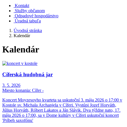
Kontakt
Služby občanom
Odpadové hospodárstvo
Úradná tabuľa
Úvodná stránka
Kalendár
Kalendár
Cíferská hudobná jar
3. 5. 2026
Miesto konania:
Cífer -
Koncert Moyzesovho kvarteta sa uskutoční 3. mája 2026 o 17:00 v
Kostole sv. Michala Archanjela v Cíferi. Vystúpi Jozef Horváth,
Július Horváth, Róbert Lakatos a Ján Slávik. Dva týždne nato, 17.
mája 2026 o 17:00, sa v Dome kultúry v Cíferi uskutoční koncert
'Príbeh saxofónu'