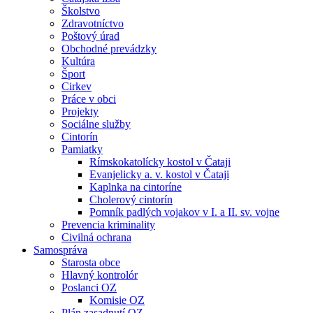
Školstvo
Zdravotníctvo
Poštový úrad
Obchodné prevádzky
Kultúra
Šport
Cirkev
Práce v obci
Projekty
Sociálne služby
Cintorín
Pamiatky
Rímskokatolícky kostol v Čataji
Evanjelicky a. v. kostol v Čataji
Kaplnka na cintoríne
Cholerový cintorín
Pomník padlých vojakov v I. a II. sv. vojne
Prevencia kriminality
Civilná ochrana
Samospráva
Starosta obce
Hlavný kontrolór
Poslanci OZ
Komisie OZ
Plán zasadnutí OZ