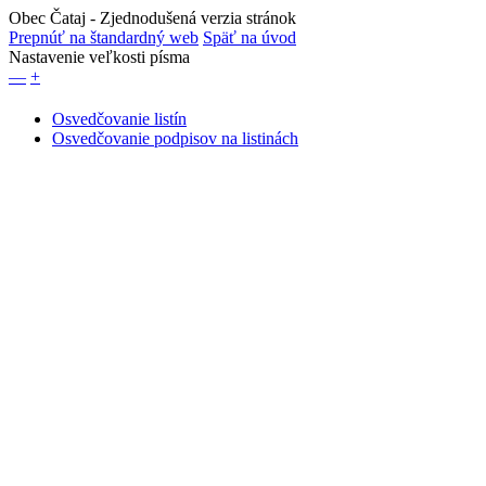
Obec Čataj
- Zjednodušená verzia stránok
Prepnúť na štandardný web
Späť na úvod
Nastavenie veľkosti písma
—
+
Osvedčovanie listín
Osvedčovanie podpisov na listinách