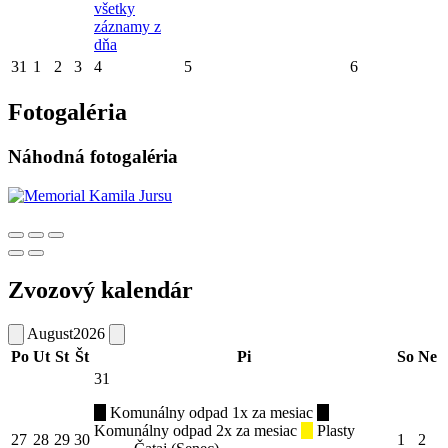
všetky
záznamy z
dňa
31
1
2
3
4
5
6
Fotogaléria
Náhodná fotogaléria
Zvozový kalendár
August
2026
Po
Ut
St
Št
Pi
So
Ne
31
Komunálny odpad 1x za mesiac
Komunálny odpad 2x za mesiac
Plasty
27
28
29
30
1
2