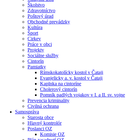
Školstvo
Zdravotníctvo
Poštový úrad
Obchodné prevádzky
Kultúra
Šport
Cirkev
Práce v obci
Projekty
Sociálne služby
Cintorín
Pamiatky
Rímskokatolícky kostol v Čataji
Evanjelicky a. v. kostol v Čataji
Kaplnka na cintoríne
Cholerový cintorín
Pomník padlých vojakov v I. a II. sv. vojne
Prevencia kriminality
Civilná ochrana
Samospráva
Starosta obce
Hlavný kontrolór
Poslanci OZ
Komisie OZ
Plán zasadnutí OZ