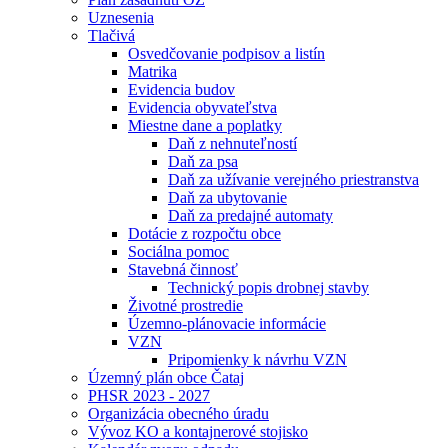
Uznesenia
Tlačivá
Osvedčovanie podpisov a listín
Matrika
Evidencia budov
Evidencia obyvateľstva
Miestne dane a poplatky
Daň z nehnuteľností
Daň za psa
Daň za užívanie verejného priestranstva
Daň za ubytovanie
Daň za predajné automaty
Dotácie z rozpočtu obce
Sociálna pomoc
Stavebná činnosť
Technický popis drobnej stavby
Životné prostredie
Územno-plánovacie informácie
VZN
Pripomienky k návrhu VZN
Územný plán obce Čataj
PHSR 2023 - 2027
Organizácia obecného úradu
Vývoz KO a kontajnerové stojisko