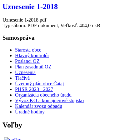
Uznesenie 1-2018
Uznesenie 1-2018.pdf
Typ súboru: PDF dokument, Veľkosť: 404,05 kB
Samospráva
Starosta obce
Hlavný kontrolór
Poslanci OZ
Plán zasadnutí OZ
Uznesenia
Tlačivá
Územný plán obce Čataj
PHSR 2023 - 2027
Organizácia obecného úradu
Vývoz KO a kontajnerové stojisko
Kalendár zvozu odpadu
Úradné hodiny
Voľby