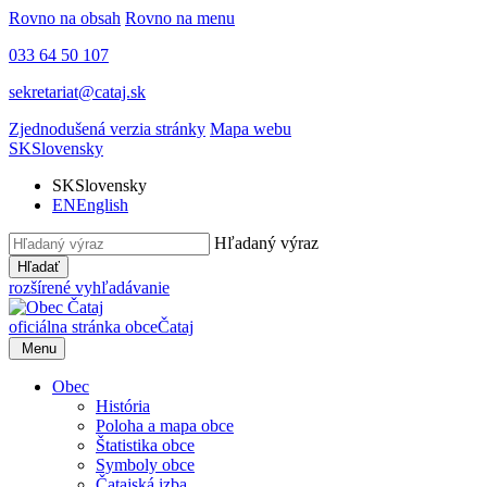
Rovno na obsah
Rovno na menu
033 64 50 107
sekretariat@cataj.sk
Zjednodušená verzia stránky
Mapa webu
SK
Slovensky
SK
Slovensky
EN
English
Hľadaný výraz
Hľadať
rozšírené vyhľadávanie
oficiálna stránka obce
Čataj
Menu
Obec
História
Poloha a mapa obce
Štatistika obce
Symboly obce
Čatajská izba