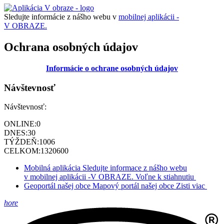
Sledujte informácie z nášho webu v
mobilnej aplikácii -
V OBRAZE.
Ochrana osobných údajov
Informácie o ochrane osobných údajov
Návštevnosť
Návštevnosť:
ONLINE:
0
DNES:
30
TÝŽDEŇ:
1006
CELKOM:
1320600
Mobilná aplikácia
Sledujte informace z nášho webu
v mobilnej aplikácii -V OBRAZE.
Voľne k stiahnutiu
Geoportál našej obce
Mapový portál našej obce
Zisti viac
hore