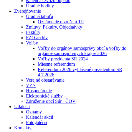
Kalendár zvozu odpadu
Úradné hodiny
Zverejňovanie
Úradná tabuľa
Oznámenie o zrušení TP
Zmluvy, Faktúry, Objednávky
Faktúry
FZO archív
Voľby
Voľby do orgánov samosprávy obcí a voľby do
orgánov samosprávnych krajov 2026
Voľby prezidenta SR 2024
Miestne referendum
Referendum 2026 vyhlásené prezidentom SR
4.7.2026
Verejné obstarávanie
VZN
Hospodárenie
Elektronické služby
Združenie obcí Šúr - ČOV
Udalosti
Oznamy
Kalendár akcií
Fotogaléria
Kontakty